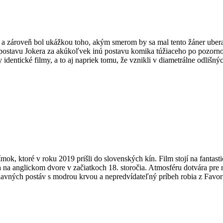
 a zároveň bol ukážkou toho, akým smerom by sa mal tento žáner uberať
 postavu Jokera za akúkoľvek inú postavu komika túžiaceho po pozornost
ky identické filmy, a to aj napriek tomu, že vznikli v diametrálne odlišný
ímok, ktoré v roku 2019 prišli do slovenských kín. Film stojí na fanta
a na anglickom dvore v začiatkoch 18. storočia. Atmosféru dotvára pre 
avných postáv s modrou krvou a nepredvídateľný príbeh robia z Favori