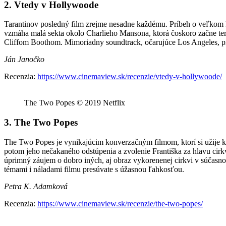
2. Vtedy v Hollywoode
Tarantinov posledný film zrejme nesadne každému. Príbeh o veľkom k
vzmáha malá sekta okolo Charlieho Mansona, ktorá čoskoro začne te
Cliffom Boothom. Mimoriadny soundtrack, očarujúce Los Angeles, prí
Ján Janočko
Recenzia:
https://www.cinemaview.sk/recenzie/vtedy-v-hollywoode/
The Two Popes © 2019 Netflix
3. The Two Popes
The Two Popes je vynikajúcim konverzačným filmom, ktorí si užije 
potom jeho nečakaného odstúpenia a zvolenie Františka za hlavu cirk
úprimný záujem o dobro iných, aj obraz vykorenenej cirkvi v súčasn
témami i náladami filmu presúvate s úžasnou ľahkosťou.
Petra K. Adamková
Recenzia:
https://www.cinemaview.sk/recenzie/the-two-popes/