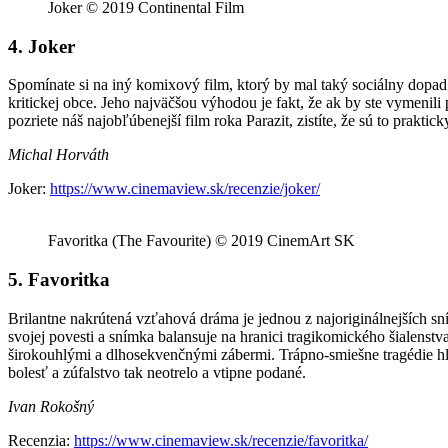
Joker © 2019 Continental Film
4. Joker
Spomínate si na iný komixový film, ktorý by mal taký sociálny dopad
kritickej obce. Jeho najväčšou výhodou je fakt, že ak by ste vymenili
pozriete náš najobľúbenejší film roka Parazit, zistíte, že sú to praktic
Michal Horváth
Joker:
https://www.cinemaview.sk/recenzie/joker/
Favoritka (The Favourite) © 2019 CinemArt SK
5. Favoritka
Brilantne nakrútená vzťahová dráma je jednou z najoriginálnejších sn
svojej povesti a snímka balansuje na hranici tragikomického šialenstv
širokouhlými a dlhosekvenčnými zábermi. Trápno-smiešne tragédie hl
bolesť a zúfalstvo tak neotrelo a vtipne podané.
Ivan Rokošný
Recenzia:
https://www.cinemaview.sk/recenzie/favoritka/