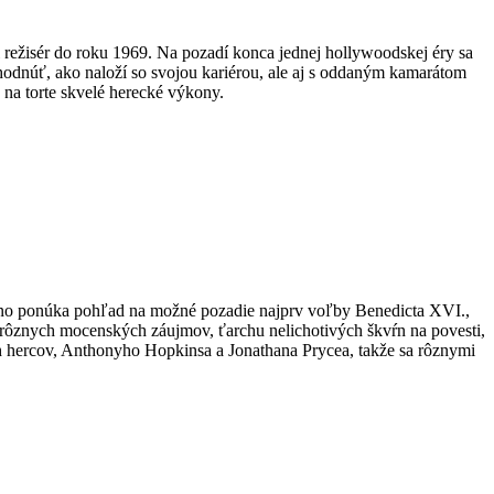
 režisér do roku 1969. Na pozadí konca jednej hollywoodskej éry sa
odnúť, ako naloží so svojou kariérou, ale aj s oddaným kamarátom
na torte skvelé herecké výkony.
, no ponúka pohľad na možné pozadie najprv voľby Benedicta XVI.,
z rôznych mocenských záujmov, ťarchu nelichotivých škvŕn na povesti,
h hercov, Anthonyho Hopkinsa a Jonathana Prycea, takže sa rôznymi