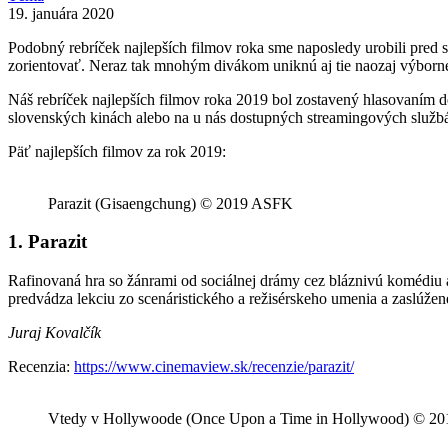
19. januára 2020
Podobný rebríček najlepších filmov roka sme naposledy urobili pred s
zorientovať. Neraz tak mnohým divákom uniknú aj tie naozaj výborné t
Náš rebríček najlepších filmov roka 2019 bol zostavený hlasovaním
slovenských kinách alebo na u nás dostupných streamingových službách
Päť najlepších filmov za rok 2019:
Parazit (Gisaengchung) © 2019 ASFK
1. Parazit
Rafinovaná hra so žánrami od sociálnej drámy cez bláznivú komédiu až 
predvádza lekciu zo scenáristického a režisérskeho umenia a zaslúže
Juraj Kovalčík
Recenzia:
https://www.cinemaview.sk/recenzie/parazit/
Vtedy v Hollywoode (Once Upon a Time in Hollywood) © 20