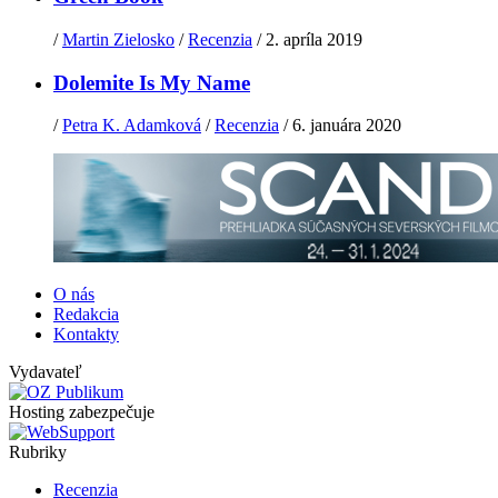
/
Martin Zielosko
/
Recenzia
/
2. apríla 2019
Dolemite Is My Name
/
Petra K. Adamková
/
Recenzia
/
6. januára 2020
O nás
Redakcia
Kontakty
Vydavateľ
Hosting zabezpečuje
Rubriky
Recenzia