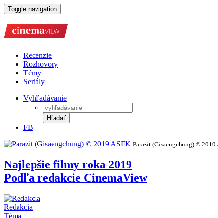
Toggle navigation
Recenzie
Rozhovory
Témy
Seriály
Vyhľadávanie
Hľadať
FB
Parazit (Gisaengchung) © 2019
Najlepšie filmy roka 2019
Podľa redakcie CinemaView
Redakcia
Téma