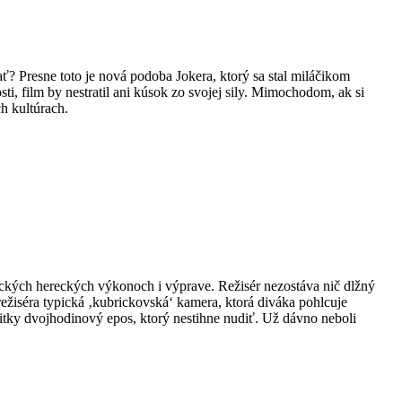
? Presne toto je nová podoba Jokera, ktorý sa stal miláčikom
i, film by nestratil ani kúsok zo svojej sily. Mimochodom, ak si
ch kultúrach.
stických hereckých výkonoch i výprave. Režisér nezostáva nič dlžný
režiséra typická ‚kubrickovská‘ kamera, ktorá diváka pohlcuje
tky dvojhodinový epos, ktorý nestihne nudiť. Už dávno neboli