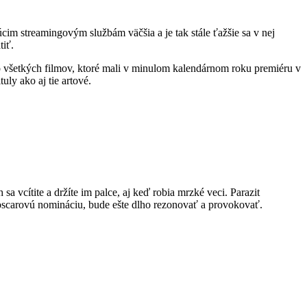
cim streamingovým službám väčšia a je tak stále ťažšie sa v nej
tiť.
 všetkých filmov, ktoré mali v minulom kalendárnom roku premiéru v
ly ako aj tie artové.
 vcítite a držíte im palce, aj keď robia mrzké veci. Parazit
 oscarovú nomináciu, bude ešte dlho rezonovať a provokovať.