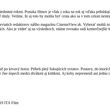
iedmimi rokmi. Ponuka filmov je však z roka na rok aj vďaka pribúdajú
ituly. Veríme, že aj toto by mohla byť cesta ako sa v tom celom nestra
 deviatich redaktorov nášho magazínu CinemaView.sk. Vyberať mohli zo
. Ako je vidieť aj na výsledkoch, máme rovnako radi komerčnejšie titu
po krvavý horor. Príbeh plný šokujúcich zvratov. Postavy, do ktorých sa
ne žne úspech medzi divákmi aj kritikmi. Aj keby nepremenil ani jednu
19 ITA Film