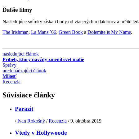
Ďalšie filmy
Nasledujúce snímky získali body od viacerých redaktorov a určite ted
The Irishman
,
La Mans ´66
,
Green Book
a
Dolemite is My Name
.
nasledujúci článok
Príbeh, ktorý navždy zmenil svet mafie
Správy
predchádzajúci článok
Milosť
Recenzia
Súvisiace články
Parazit
/
Ivan Rokošný
/
Recenzia
/
9. októbra 2019
Vtedy v Hollywoode