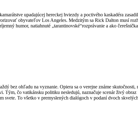
amarátstve upadajúcej hereckej hviezdy a poctivého kaskadéra zasadil
rorizovať obyvateľov Los Angeles. Medzitým sa Rick Dalton musí rozh
jemný humor, natiahnuté „tarantinovské“rozprávanie a ako čerešnička 
každý bez ohľadu na vyznanie. Opiera sa o verejne známe skutočnosti
vi. Tým, čo vatikánsku politiku nesledujú, naznačuje scenár živý obra
om svete. To všetko v premyslených dialógoch v podaní dvoch skvelýc