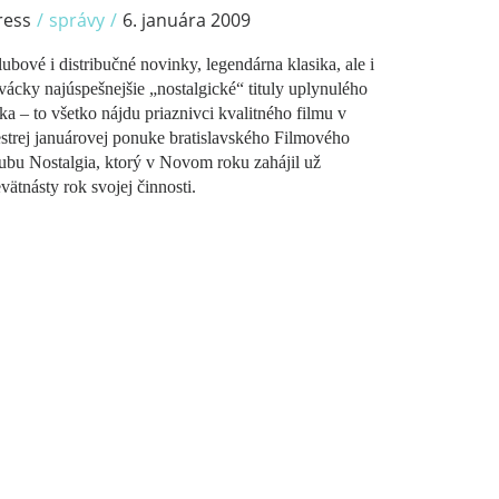
ress
/
správy
/
6. januára 2009
ubové i distribučné novinky, legendárna klasika, ale i
vácky najúspešnejšie „nostalgické“ tituly uplynulého
ka – to všetko nájdu priaznivci kvalitného filmu v
strej januárovej ponuke bratislavského Filmového
ubu Nostalgia, ktorý v Novom roku zahájil už
vätnásty rok svojej činnosti.