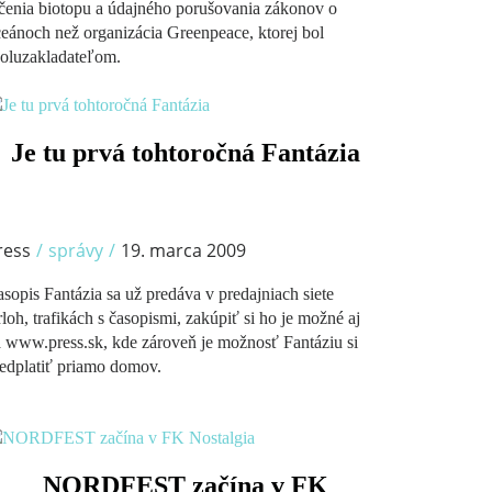
čenia biotopu a údajného porušovania zákonov o
eánoch než organizácia Greenpeace, ktorej bol
oluzakladateľom.
/
Je tu prvá tohtoročná Fantázia
ress
/
správy
/
19. marca 2009
sopis Fantázia sa už predáva v predajniach siete
loh, trafikách s časopismi, zakúpiť si ho je možné aj
 www.press.sk, kde zároveň je možnosť Fantáziu si
edplatiť priamo domov.
NORDFEST začína v FK