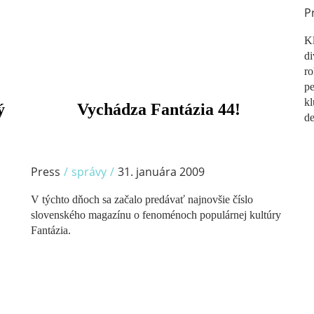
P
Kl
di
ro
pe
kl
/
ý
Vychádza Fantázia 44!
de
Press
/
správy
/
31. januára 2009
V týchto dňoch sa začalo predávať najnovšie číslo
slovenského magazínu o fenoménoch populárnej kultúry
Fantázia.