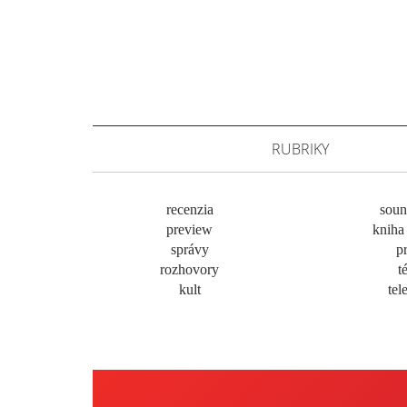
RUBRIKY
recenzia
soun
preview
kniha 
správy
pr
rozhovory
t
kult
tel