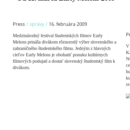
Press
/
správy
/
16. februára 2009
P
Medzinárodný festival študentských filmov Early
Melons prináša divákom rôznorodý výber slovenského a
V 
zahraničného študentského filmu. Jedným z hlavných
Ka
cieľov Early Melons je obohatiť ponuku kultúrnych
N
filmových podujatí a dostať slovenský študentský film k
ce
divákom.
hu
ku
sv