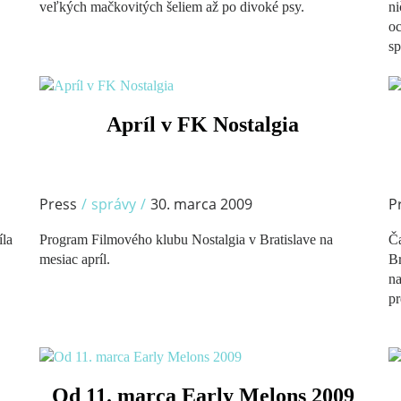
veľkých mačkovitých šeliem až po divoké psy.
ni
oc
sp
/
Apríl v FK Nostalgia
Press
/
správy
/
30. marca 2009
P
íla
Program Filmového klubu Nostalgia v Bratislave na
Ča
mesiac apríl.
Br
na
pr
/
Od 11. marca Early Melons 2009