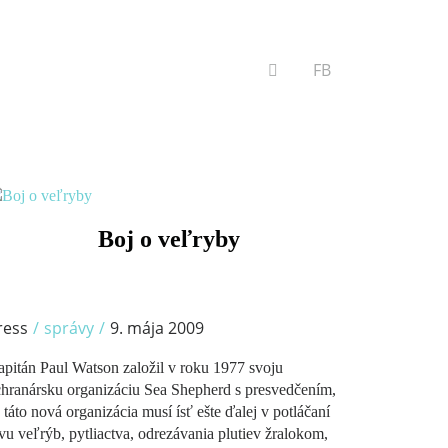
VYHĽADÁVANIE
FB
/
Boj o veľryby
ress
/
správy
/
9. mája 2009
pitán Paul Watson založil v roku 1977 svoju
hranársku organizáciu Sea Shepherd s presvedčením,
 táto nová organizácia musí ísť ešte ďalej v potláčaní
vu veľrýb, pytliactva, odrezávania plutiev žralokom,