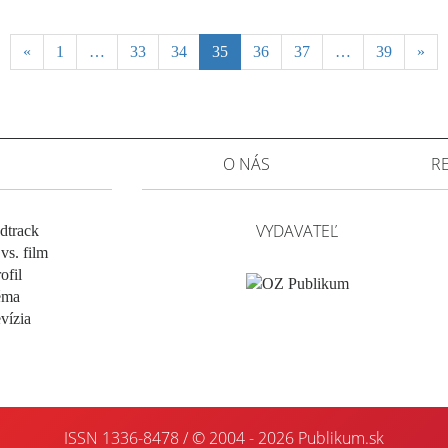
«
1
…
33
34
35
36
37
…
39
»
O NÁS
R
VYDAVATEĽ
dtrack
vs. film
ofil
éma
evízia
ISSN 1336-8478 / © 2004 - 2026
Publikum.sk