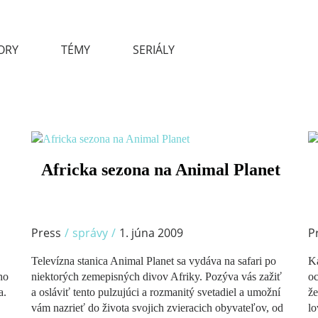
ORY
TÉMY
SERIÁLY
/
Africka sezona na Animal Planet
Press
/
správy
/
1. júna 2009
P
Televízna stanica Animal Planet sa vydáva na safari po
Ka
ho
niektorých zemepisných divov Afriky. Pozýva vás zažiť
oc
a.
a osláviť tento pulzujúci a rozmanitý svetadiel a umožní
že
vám nazrieť do života svojich zvieracich obyvateľov, od
lo