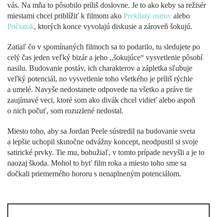
vás. Na mňa to pôsobilo príliš doslovne. Je to ako keby sa režisér
miestami chcel priblížiť k filmom ako
Prekliaty ostrov
alebo
Počiatok
, ktorých konce vyvolajú diskusie a zároveň šokujú.
Zatiaľ čo v spomínaných filmoch sa to podarilo, tu sledujete po
celý čas jeden veľký bizár a jeho ,,šokujúce“ vysvetlenie pôsobí
nasilu. Budovanie postáv, ich charakterov a zápletka sľubuje
veľký potenciál, no vysvetlenie toho všetkého je príliš rýchle
a umelé. Navyše nedostanete odpovede na všetko a práve tie
zaujímavé veci, ktoré som ako divák chcel vidieť alebo aspoň
o nich počuť, som rozuzlené nedostal.
Miesto toho, aby sa Jordan Peele sústredil na budovanie sveta
a lepšie uchopil skutočne odvážny koncept, neodpustil si svoje
satirické prvky. Tie mu, bohužiaľ, v tomto prípade nevyšli a je to
naozaj škoda. Mohol to byť film roka a miesto toho sme sa
dočkali priemerného hororu s nenaplneným potenciálom.