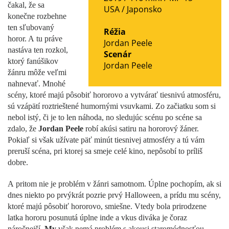
čakal, že sa
USA
/
Japonsko
konečne rozbehne
ten sľubovaný
Réžia
horor. A tu práve
Jordan Peele
nastáva ten rozkol,
Scenár
ktorý fanúšikov
Jordan Peele
žánru môže veľmi
nahnevať. Mnohé
scény, ktoré majú pôsobiť hororovo a vytvárať tiesnivú atmosféru,
sú vzápätí roztrieštené humornými vsuvkami. Zo začiatku som si
nebol istý, či je to len náhoda, no sledujúc scénu po scéne sa
zdalo, že
Jordan Peele
robí akúsi satiru na hororový žáner.
Pokiaľ si však užívate päť minút tiesnivej atmosféry a tú vám
preruší scéna, pri ktorej sa smeje celé kino, nepôsobí to príliš
dobre.
A pritom nie je problém v žánri samotnom. Úplne pochopím, ak si
dnes niekto po prvýkrát pozrie prvý Halloween, a prídu mu scény,
ktoré majú pôsobiť hororovo, smiešne. Vtedy bola prirodzene
latka hororu posunutá úplne inde a vkus diváka je čoraz
náročnejší.
My
však nemá problém s akousi staromódnosťou