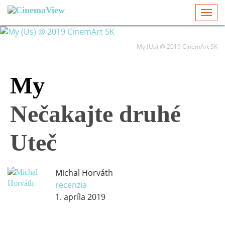
Togg
navi
My (Us) @ 2019 CinemArt SK
My
Nečakajte druhé
Uteč
Michal Horváth
recenzia
1. apríla 2019