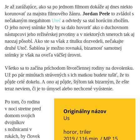
Je až zarážajúce, ako sa po jednom filmom dokáže aj dnes niekto
korunovať za majstra filmového žánru.
Jordan Peele
to zvládol s
nečakaným megahitom
Uteč
a odvtedy sa stal horúcim zbožím.
O jeho novej snímke My by sa dalo hovoriť ako o duchovnom
nástupcovi jeho režisérskej prvotiny a v niektorých smeroch tak aj
naozaj pôsobí. Ako ste sa však z titulku dozvedeli, nečakajte
druhé Uteč. Šablóna je možno rovnaká, bizarnosť samotnej
snímky je však na oveľa väčšej úrovni.
Všetko sa to začína príchodom štvorčlennej rodiny na dovolenku.
Už po pár minútach strávených s ich matkou budete tušiť, že to
pôjde celé dokelu. A ono aj pôjde, štýlom tak bizarným, že ešte
teraz neviem, či je to úmysel alebo nechcené vyústenie.
Po tom, čo rodina
v noci stretne pred
Originálny názov
domom svojich
Us
dvojníkov
s nožnicami v
horor
,
triler
rukách, by človek
2019 / 116 min. /
MP 15