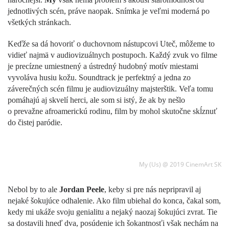
jednotlivých scén, práve naopak. Snímka je veľmi moderná po
všetkých stránkach.
Keďže sa dá hovoriť o duchovnom nástupcovi Uteč, môžeme to
vidieť najmä v audiovizuálnych postupoch. Každý zvuk vo filme
je precízne umiestnený a ústredný hudobný motív miestami
vyvoláva husiu kožu. Soundtrack je perfektný a jedna zo
záverečných scén filmu je audiovizuálny majsterštik. Veľa tomu
pomáhajú aj skvelí herci, ale som si istý, že ak by nešlo
o prevažne afroamerickú rodinu, film by mohol skutočne skĺznuť
do čistej paródie.
My (Us) @ 2019 CinemArt SK
Nebol by to ale
Jordan Peele
, keby si pre nás nepripravil aj
nejaké šokujúce odhalenie. Ako film ubiehal do konca, čakal som,
kedy mi ukáže svoju genialitu a nejaký naozaj šokujúci zvrat. Tie
sa dostavili hneď dva, posúdenie ich šokantnosťi však nechám na