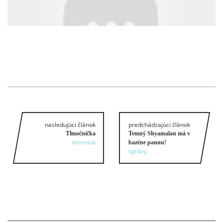
nasledujúci článok
predchádzajúci článok
Tlmočníčka
Temný Shyamalan má v
recenzia
bazéne pannu!
správy