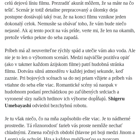
celú dejovú líniu filmu. Prezradiť akurát môžem, že sa máte na čo
tešiť. Scenár je totiž detailne prepracovaný a úlomky deja
postupne dostávajú taký tvar, že na konci filmu vznikne jeden
dokonalý celok. Nemusíte sa obávať toho, že vám bude niečo
nejasné. Ak aj tento pocit na vás príde, verte mi, že len na okamih,
pretože všetko pekne do seba zapadá.
Príbeh má až neuveriteľne rýchly spád a utečie vám ako voda. Ale
nie je to len o výbornom scenári. Medzi najväčšie pozitíva opäť
(ako v takmer každom ázijskom filme) patrí hudobná stránka
filmu. Dotvára silnú atmosféru v každej jednej sekunde, keď
zaznie. Pri bojových scénach sa do nej priam vžijete a príbeh vás
vtiahne do seba ešte viac. Romantické scény sú naopak v
hudobnom podaní prechádzkou po zaľúbených srdciach a
vyronené slzy našich hrdinov ich výborne dopĺňajú.
Shigeru
Umebayashi
odviedol bezchybnú robotu.
Je tu však niečo, čo na mňa zapôsobilo ešte viac. Je to nádherné
prostredie. Tá rôznorodosť farieb vás proste nemôže nechať
chladnými. Zmena ročných období (hlavne pri boji medzi Jinom a
Leom) vás uchváti. Hra s každou maličkosťou sa tvorcom