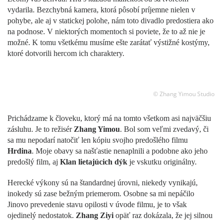
vydarila. Bezchybná kamera, ktorá pôsobí príjemne nielen v
pohybe, ale aj v statickej polohe, nám toto divadlo predostiera ako
na podnose. V niektorých momentoch si poviete, že to až nie je
možné. K tomu všetkému musíme ešte zarátať výstižné kostýmy,
ktoré dotvorili hercom ich charaktery.
© Zhang Yimou Studio
Prichádzame k človeku, ktorý má na tomto všetkom asi najväčšiu
zásluhu. Je to režisér
Zhang Yimou
. Bol som veľmi zvedavý, či
sa mu nepodarí natočiť len kópiu svojho predošlého filmu
Hrdina
. Moje obavy sa našťastie nenaplnili a podobne ako jeho
predošlý film, aj
Klan lietajúcich dýk
je vskutku originálny.
Herecké výkony sú na štandardnej úrovni, niekedy vynikajú,
inokedy sú zase bežným priemerom. Osobne sa mi nepáčilo
Jinovo prevedenie stavu opilosti v úvode filmu, je to však
ojedinelý nedostatok.
Zhang Ziyi
opäť raz dokázala, že jej silnou