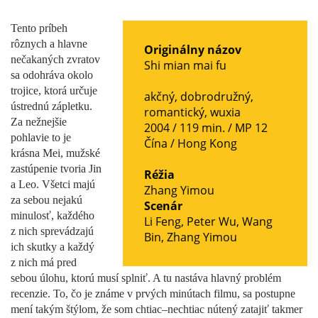
Tento príbeh
rôznych a hlavne
Originálny názov
nečakaných zvratov
Shi mian mai fu
sa odohráva okolo
trojice, ktorá určuje
akčný
,
dobrodružný
,
ústrednú zápletku.
romantický
,
wuxia
Za nežnejšie
2004 / 119 min. /
MP 12
pohlavie to je
Čína
/
Hong Kong
krásna Mei, mužské
zastúpenie tvoria Jin
Réžia
a Leo. Všetci majú
Zhang Yimou
za sebou nejakú
Scenár
minulosť, každého
Li Feng
,
Peter Wu
,
Wang
z nich sprevádzajú
Bin
,
Zhang Yimou
ich skutky a každý
z nich má pred
sebou úlohu, ktorú musí splniť. A tu nastáva hlavný problém
recenzie. To, čo je známe v prvých minútach filmu, sa postupne
mení takým štýlom, že som chtiac–nechtiac nútený zatajiť takmer