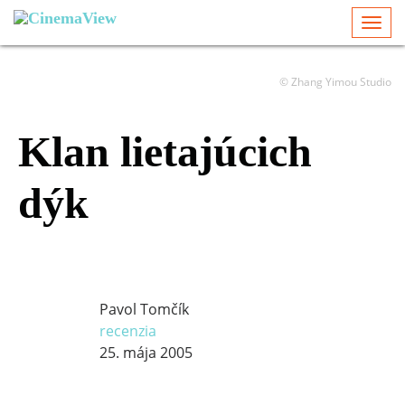
Togg
navi
© Zhang Yimou Studio
Klan lietajúcich
dýk
Pavol Tomčík
recenzia
25. mája 2005