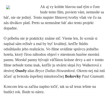
Ak aj vy krútite hlavou nad tým o čom
bude tento film, poviem vám, nemusíte sa
báť, nie ste jediný. Tento majster filmovej tvorby však vie čo na
nás divákov platí. Preto sa nemusíme báť ako tento projekt
dopadne.
O príbehu nie je prakticky známe nič. Vieme len, že scenár si
napísal sám režisér a mal by byť kvalitný, keďže štúdio
odsúhlasilo jeho realizáciu. Vo filme uvidíme správcu jedného
hotela, ktorý čírou náhodou objaví v miestnom bazéne morskú
pannu. Morské panny bývajú väčšinou krásne devy a ani v tomto
filme nebude tomu inak, keďže ju stvárni slepá Ivy Walkerová z
Osady
desivej
alias
Bryce Dallas Howardová
. Okrem nej má istú
Bokovky
účasť aj hviezda úspešnej minuloročnej
Paul Giamatti
.
Koncom leta sa začína naplno točiť, tak sa už teraz tešme na
budúci rok. Bude to nárez.