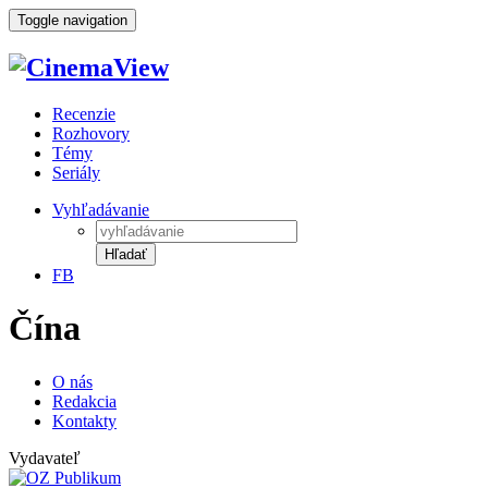
Toggle navigation
Recenzie
Rozhovory
Témy
Seriály
Vyhľadávanie
Hľadať
FB
Čína
O nás
Redakcia
Kontakty
Vydavateľ