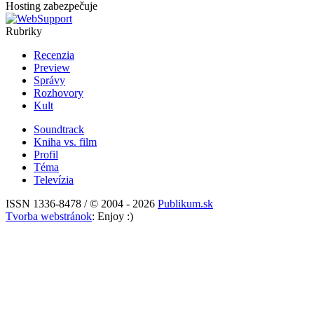
Hosting zabezpečuje
Rubriky
Recenzia
Preview
Správy
Rozhovory
Kult
Soundtrack
Kniha vs. film
Profil
Téma
Televízia
ISSN 1336-8478 / © 2004 - 2026
Publikum.sk
Tvorba webstránok
: Enjoy :)