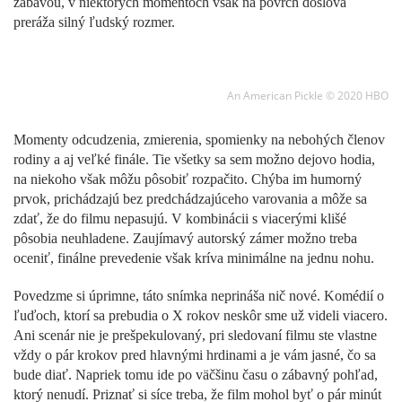
zábavou, v niektorých momentoch však na povrch doslova
preráža silný ľudský rozmer.
An American Pickle © 2020 HBO
Momenty odcudzenia, zmierenia, spomienky na nebohých členov
rodiny a aj veľké finále. Tie všetky sa sem možno dejovo hodia,
na niekoho však môžu pôsobiť rozpačito. Chýba im humorný
prvok, prichádzajú bez predchádzajúceho varovania a môže sa
zdať, že do filmu nepasujú. V kombinácii s viacerými klišé
pôsobia neuhladene. Zaujímavý autorský zámer možno treba
oceniť, finálne prevedenie však kríva minimálne na jednu nohu.
Povedzme si úprimne, táto snímka neprináša nič nové. Komédií o
ľuďoch, ktorí sa prebudia o X rokov neskôr sme už videli viacero.
Ani scenár nie je prešpekulovaný, pri sledovaní filmu ste vlastne
vždy o pár krokov pred hlavnými hrdinami a je vám jasné, čo sa
bude diať. Napriek tomu ide po väčšinu času o zábavný pohľad,
ktorý nenudí. Priznať si síce treba, že film mohol byť o pár minút