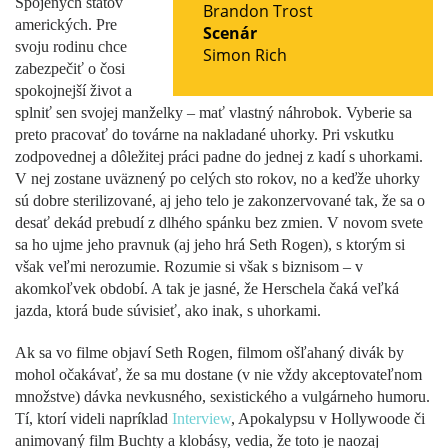
Spojených štátov
Brandon Trost
amerických. Pre
Scenár
svoju rodinu chce
Simon Rich
zabezpečiť o čosi
spokojnejší život a
splniť sen svojej manželky – mať vlastný náhrobok. Vyberie sa
preto pracovať do továrne na nakladané uhorky. Pri vskutku
zodpovednej a dôležitej práci padne do jednej z kadí s uhorkami.
V nej zostane uväznený po celých sto rokov, no a keďže uhorky
sú dobre sterilizované, aj jeho telo je zakonzervované tak, že sa o
desať dekád prebudí z dlhého spánku bez zmien. V novom svete
sa ho ujme jeho pravnuk (aj jeho hrá Seth Rogen), s ktorým si
však veľmi nerozumie. Rozumie si však s biznisom – v
akomkoľvek období. A tak je jasné, že Herschela čaká veľká
jazda, ktorá bude súvisieť, ako inak, s uhorkami.
Ak sa vo filme objaví Seth Rogen, filmom ošľahaný divák by
mohol očakávať, že sa mu dostane (v nie vždy akceptovateľnom
množstve) dávka nevkusného, sexistického a vulgárneho humoru.
Tí, ktorí videli napríklad
Interview
, Apokalypsu v Hollywoode či
animovaný film Buchty a klobásy, vedia, že toto je naozaj