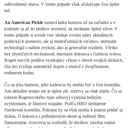
odôvodnená obava. V tomto prípade však očakávajte čosi úplne
iné.
An American Pickle
nastaví latku humoru už na začiatku a v
podstate sa až do titulkov nezmení, ak nerátame úplný záver. V
tomto prípade si scenár viac sleduje rovinu satiry aktuálnych
politických pomerov, ale aj medziľudských vzťahov, stretnutie
technológií s našimi zvykmi, ako aj generačné rozdiely. Všetko
bez zbytočných nechutností, miestami dokonca s ľudskou tvárou.
Rogen navyše podáva vynikajúci výkon v oboch svojich úlohách,
čím len zvyšuje autentický dojem z emócií v dvojčlennom
rodinnom kruhu.
Čo sa týka humoru, jeho kadencia by mohla byť o čosi hustejšia.
Ani aktuálne tempo nie je úplne zlé, rezervy sa však nájdu. Čo sa
(okrem Rogenovského typu zábavy) vymyká bežným
zvyklostiam, je žánrové rozpätie. Podľa HBO sledujeme
čistokrvnú komédiu. Pokojne by sa však mohla k popisu pridať aj
dráma, či dokonca s prižmúreným okom aj rodinný film.
Samozrejme, tvorcovia sa rozhodli, že divákov zásobia najmä