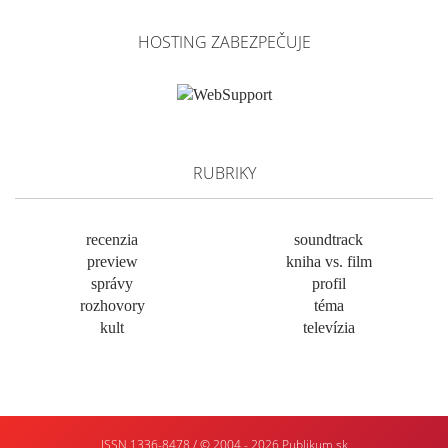
HOSTING ZABEZPEČUJE
RUBRIKY
recenzia
soundtrack
preview
kniha vs. film
správy
profil
rozhovory
téma
kult
televízia
ISSN 1336-8478 / © 2004 - 2026
Publikum.sk