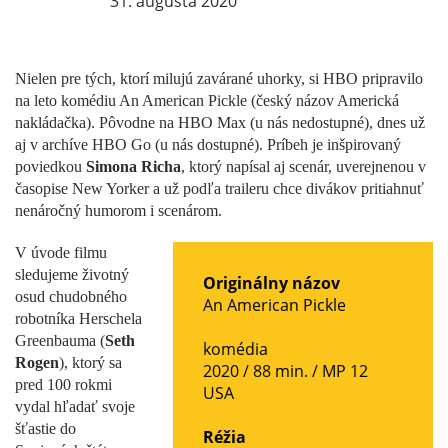
31. augusta 2020
Nielen pre tých, ktorí milujú zavárané uhorky, si HBO pripravilo
na leto komédiu An American Pickle (český názov Americká
nakládačka). Pôvodne na HBO Max (u nás nedostupné), dnes už
aj v archíve HBO Go (u nás dostupné). Príbeh je inšpirovaný
poviedkou
Simona Richa
, ktorý napísal aj scenár, uverejnenou v
časopise New Yorker a už podľa traileru chce divákov pritiahnuť
nenáročný humorom i scenárom.
V úvode filmu
sledujeme životný
Originálny názov
osud chudobného
An American Pickle
robotníka Herschela
Greenbauma (
Seth
komédia
Rogen
), ktorý sa
2020 / 88 min. /
MP 12
pred 100 rokmi
USA
vydal hľadať svoje
šťastie do
Réžia