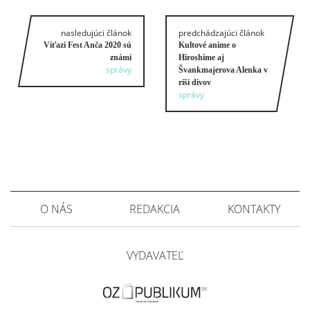
nasledujúci článok
predchádzajúci článok
Víťazi Fest Anča 2020 sú
Kultové anime o
známi
Hiroshime aj
správy
Švankmajerova Alenka v
ríši divov
správy
O NÁS
REDAKCIA
KONTAKTY
VYDAVATEĽ