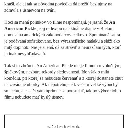
kratší, ale aj tak sa pôvodná poviedka dá prežiť bez ujmy na
zdraví a s úsmevom na tvári.
Hoci sa mená politikov vo filme nespomínajú, je jasné, že
An
American Pickle
je aj reflexiou na aktuálne dianie v Bielom
dome a na amerických zákonodarcov celkovo. Spomínaná satira
je podávaná sofistikovane, bez výraznejšieho nátlaku a slúži ako
milý doplnok. Nie je silená, dá sa stráviť a neurazí ani tých, ktorí
ju inak nevyhľadávajú.
Tak si to zhrňme. An American Pickle nie je filmom revolučným,
špičkovým, nezbúra rekordy sledovanosti. Ide však o milú
komédiu, pri ktorej sa nebudete červenať a z ktorej dostanete chuť
na zavárané uhorky. Ak nepotrebujete k večeru veľké výbuchy
smiechu, ale stačí vám úprimne sa pousmiať, tak po výbere tohto
filmu nebudete mať kyslý úsmev.
naše hodnotenie: