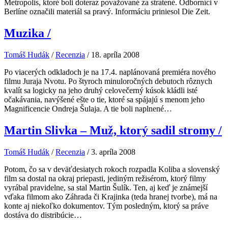
Metropolis, ktoré boli doteraz považované za stratené. Odborníci v
Berlíne označili materiál sa pravý. Informáciu priniesol Die Zeit.
Muzika
/
Tomáš Hudák
/
Recenzia
/
18. apríla 2008
Po viacerých odkladoch je na 17.4. naplánovaná premiéra nového
filmu Juraja Nvotu. Po štyroch minuloročných debutoch rôznych
kvalít sa logicky na jeho druhý celovečerný kúsok kládli isté
očakávania, navýšené ešte o tie, ktoré sa spájajú s menom jeho
Magnificencie Ondreja Šulaja. A tie boli naplnené…
Martin Slivka – Muž, ktorý sadil stromy
/
Tomáš Hudák
/
Recenzia
/
3. apríla 2008
Potom, čo sa v deväťdesiatych rokoch rozpadla Koliba a slovenský
film sa dostal na okraj priepasti, jediným režisérom, ktorý filmy
vyrábal pravidelne, sa stal Martin Šulík. Ten, aj keď je známejší
vďaka filmom ako Záhrada či Krajinka (teda hranej tvorbe), má na
konte aj niekoľko dokumentov. Tým posledným, ktorý sa práve
dostáva do distribúcie…