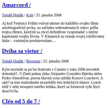
Amarcord
/
Tomáš Hudák
/
Kult
/
25. januára 2008
Aj keď Federico Fellini vsúval takmer do každého svojho filmu
autobiografické prvky, na začiatku sedemdesiatych rokov prišla
trojica filmov, ktorými sa chcel definitívne vysporiadať s istými
kapitolami svojho života. V Klaunoch sa venuje svojej celoživotnej
láske – varietným predstaveniam…
Dvíha sa vietor
/
Tomáš Hudák
/
Recenzia
/
22. januára 2008
Kým novinári sa po?as festivalu v Cannes v roku 2006 nevedeli
dohodnú?, ?i Zlatú palmu získa Alejandro Gonzáles Iñárritu alebo
Pedro Almodóvar, porota hlavnú cenu udelila Kenovi Loachovi. A
opä? sa toto rozhodnutie nezaobišlo bez kritických hlasov. Loach
totiž v sebe nezaprel ostrého kritika, ktorý sa formoval vyše štyri
desa?ro?ia.
Cléo od 5 do 7
/