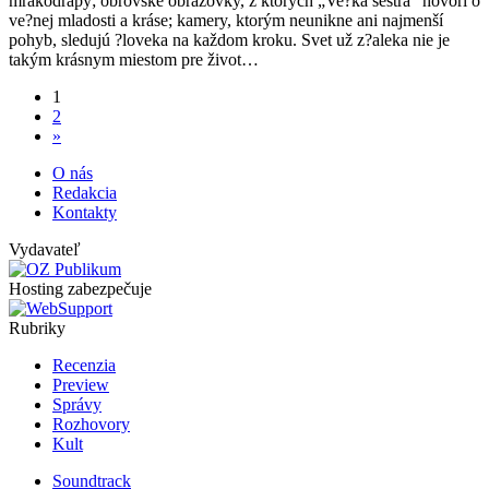
mrakodrapy; obrovské obrazovky, z ktorých „Ve?ká sestra“ hovorí o
ve?nej mladosti a kráse; kamery, ktorým neunikne ani najmenší
pohyb, sledujú ?loveka na každom kroku. Svet už z?aleka nie je
takým krásnym miestom pre život…
1
2
»
O nás
Redakcia
Kontakty
Vydavateľ
Hosting zabezpečuje
Rubriky
Recenzia
Preview
Správy
Rozhovory
Kult
Soundtrack