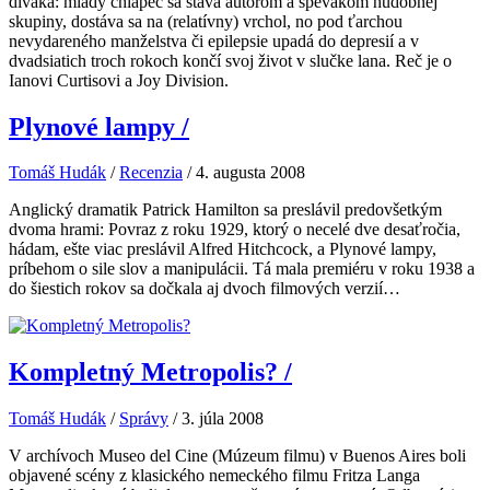
diváka: mladý chlapec sa stáva autorom a spevákom hudobnej
skupiny, dostáva sa na (relatívny) vrchol, no pod ťarchou
nevydareného manželstva či epilepsie upadá do depresií a v
dvadsiatich troch rokoch končí svoj život v slučke lana. Reč je o
Ianovi Curtisovi a Joy Division.
Plynové lampy
/
Tomáš Hudák
/
Recenzia
/
4. augusta 2008
Anglický dramatik Patrick Hamilton sa preslávil predovšetkým
dvoma hrami: Povraz z roku 1929, ktorý o necelé dve desaťročia,
hádam, ešte viac preslávil Alfred Hitchcock, a Plynové lampy,
príbehom o sile slov a manipulácii. Tá mala premiéru v roku 1938 a
do šiestich rokov sa dočkala aj dvoch filmových verzií…
Kompletný Metropolis?
/
Tomáš Hudák
/
Správy
/
3. júla 2008
V archívoch Museo del Cine (Múzeum filmu) v Buenos Aires boli
objavené scény z klasického nemeckého filmu Fritza Langa