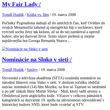
My Fair Lady
/
Tomáš Hudák
/
Kniha vs. film
/
19. marca 2008
Počiatky Pygmaliona siahajú až do antických čias, keď Ovídius do
svojich Metamorfóz zahrnul aj starogrécku báj o sochárovi, ktorý
vytvoril sochu ženy tak krásnu, až sa do nej zamiloval a uprosil
bohov, aby jej darovali život. Tento názov preberá aj zrejme
najslávnejšia hra Georga Bernarda Shawa …
Nominácie na Slnko v sieti
/
Tomáš Hudák
/
Správy
/
19. marca 2008
Slovenská a televízna akadémia (SFTA) oznámila nominácie na
národnú filmovú cenu Slnko v sieti. V druhom ročníku obdržal
najviac nominácií (14) film Muzika, za ňou sú Tajnosti so siedmimi
a po päť získali filmy Martin Slivka – Muž, ktorý sadil stromy a
Obsluhoval jsem anglického krále. Víťazov v celkovo pätnástich
kategóriách sa dozvieme 19. apríla na slávnostnom odovzdávaní v
historickej budove SND, ktoré bude vysielať aj STV.