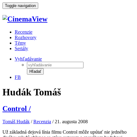
Toggle navigation
Recenzie
Rozhovory
Témy
Seriály
Vyhľadávanie
Hľadať
FB
Hudák Tomáš
Control
/
Tomáš Hudák
/
Recenzia
/
21. augusta 2008
Už základná dejová línia filmu Control môže upútať nie jedného