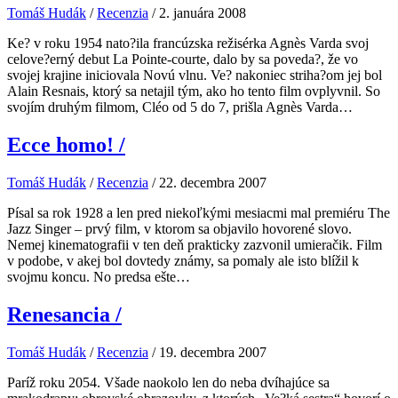
Tomáš Hudák
/
Recenzia
/
2. januára 2008
Ke? v roku 1954 nato?ila francúzska režisérka Agnès Varda svoj
celove?erný debut La Pointe-courte, dalo by sa poveda?, že vo
svojej krajine iniciovala Novú vlnu. Ve? nakoniec striha?om jej bol
Alain Resnais, ktorý sa netajil tým, ako ho tento film ovplyvnil. So
svojím druhým filmom, Cléo od 5 do 7, prišla Agnès Varda…
Ecce homo!
/
Tomáš Hudák
/
Recenzia
/
22. decembra 2007
Písal sa rok 1928 a len pred niekoľkými mesiacmi mal premiéru The
Jazz Singer – prvý film, v ktorom sa objavilo hovorené slovo.
Nemej kinematografii v ten deň prakticky zazvonil umieračik. Film
v podobe, v akej bol dovtedy známy, sa pomaly ale isto blížil k
svojmu koncu. No predsa ešte…
Renesancia
/
Tomáš Hudák
/
Recenzia
/
19. decembra 2007
Paríž roku 2054. Všade naokolo len do neba dvíhajúce sa