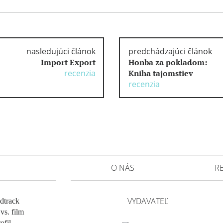
nasledujúci článok
predchádzajúci článok
Import Export
Honba za pokladom:
recenzia
Kniha tajomstiev
recenzia
O NÁS
R
VYDAVATEĽ
dtrack
vs. film
ofil