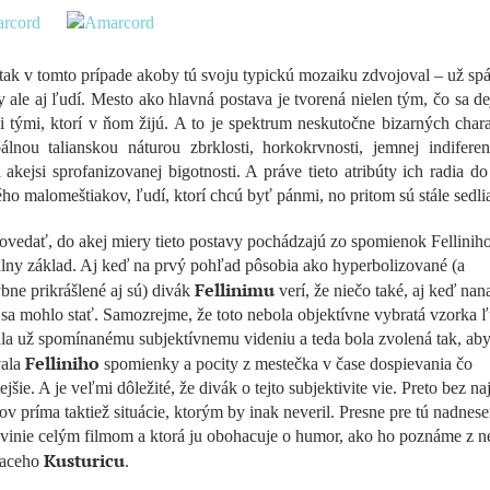
tak v tomto prípade akoby tú svoju typickú mozaiku zdvojoval – už spá
 ale aj ľudí. Mesto ako hlavná postava je tvorená nielen tým, čo sa dej
 tými, ktorí v ňom žijú. A to je spektrum neskutočne bizarných char
álnou talianskou náturou zbrklosti, horkokrvnosti, jemnej indiferen
akejsi sprofanizovanej bigotnosti. A práve tieto atribúty ich radia d
ho malomeštiakov, ľudí, ktorí chcú byť pánmi, no pritom sú stále sedli
vedať, do akej miery tieto postavy pochádzajú zo spomienok Felliniho
lny základ. Aj keď na prvý pohľad pôsobia ako hyperbolizované (a
Fellinimu
ne prikrášlené aj sú) divák
verí, že niečo také, aj keď nan
 sa mohlo stať. Samozrejme, že toto nebola objektívne vybratá vzorka ľ
la už spomínanému subjektívnemu videniu a teda bola zvolená tak, ab
Felliniho
vala
spomienky a pocity z mestečka v čase dospievania čo
ejšie. A je veľmi dôležité, že divák o tejto subjektivite vie. Preto bez n
v príma taktiež situácie, ktorým by inak neveril. Presne pre tú nadnese
 vinie celým filmom a ktorá ju obohacuje o humor, ako ho poznáme z n
Kusturicu
iaceho
.