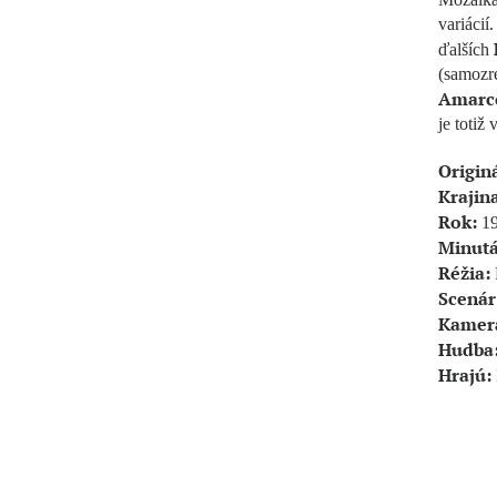
variáci
ďalších
(samozr
Amarc
je toti
Origin
Krajina
Rok:
19
Minutá
Réžia:
F
Scenár
Kamer
Hudba
Hrajú: