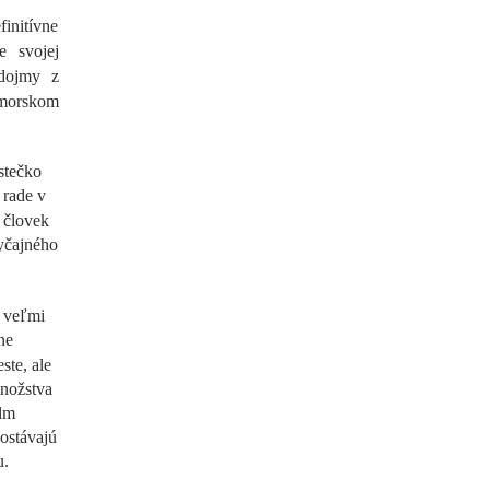
initívne
 svojej
dojmy z
ímorskom
stečko
 rade v
m človek
yčajného
e veľmi
ne
te, ale
množstva
ilm
dostávajú
u.