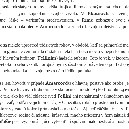
 svojho filmu autobiografické prvky, na
u sedemdesiatych rokov prišla trojica filmov, ktorými sa chcel def
Klaunoch
adať s istými kapitolami svojho života. V
sa venuje
Ríme
otnej láske – varietným predstaveniam, v
zobrazuje svoje 
Amarcorde
 mesta a nakoniec v
sa vracia k svojmu detstvu v pr
 sa niekde uprostred tridsiatych rokov, v období, keď sa prímorské me
a regionálne centrum, keď stále silnela fašistická moc a v neposlednom
Fellinim
eď hlavným hrdinom (
) hádzala puberta. Toto je vek, v ktoro
vet okolo seba vskutku originálnym spôsobom a práve tento pohľad ob
stného mladíka na svoje mesto nám Fellini ponúka.
Amarcordu
a len, hovoriť v prípade
o hlavnej postave ako osobe, j
 Pretože hlavným hrdinom je v skutočnosti mesto. Aj keď ho film zjav
Fellini
e tak, ako ho vidí chlapec (veď
ani nenakrúcal v skutočnom mes
ystavať, podľa svojich predstáv, v Cinecittà), robí to prostredníctvom 
ktoré vytvárajú kolorit prímorského mestečka. Aj keď väčšinu času sa f
hlapcovej rodine či miestnej krásavici, mnoho priestoru v ňom taktiež 
 ďalšie postavy, pomáhajúce vytvoriť tú správnu malomestskú atmosfér