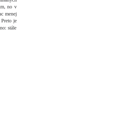
lm, no v
iac menej
Preto je
o: stále