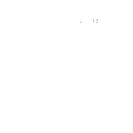
VYHĽADÁVANIE
FB