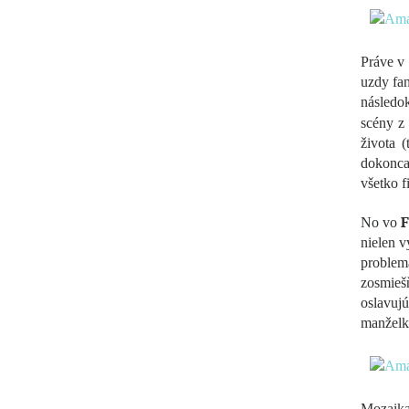
Práve v 
uzdy fan
následo
scény z 
života 
dokonca 
všetko fi
F
No vo
nielen v
problema
zosmiešň
oslavuj
manželk
Mozaika