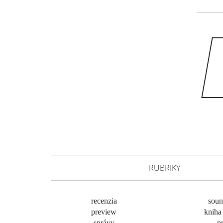
RUBRIKY
recenzia
soun
preview
kniha 
správy
pr