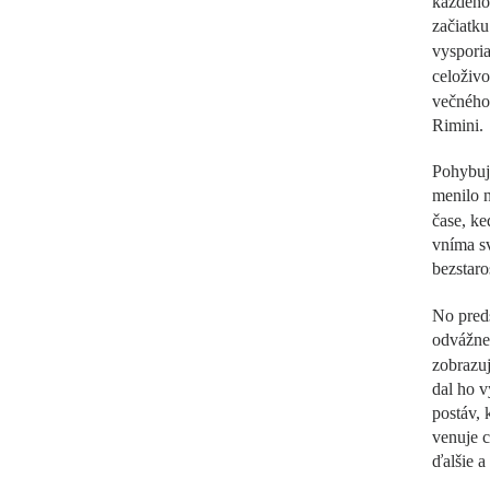
každého
začiatk
vyspori
celoživ
večného
Rimini.
Pohybuje
menilo n
čase, k
vníma s
bezstaro
No preds
odvážne.
zobrazuj
dal ho v
postáv, 
venuje c
ďalšie a