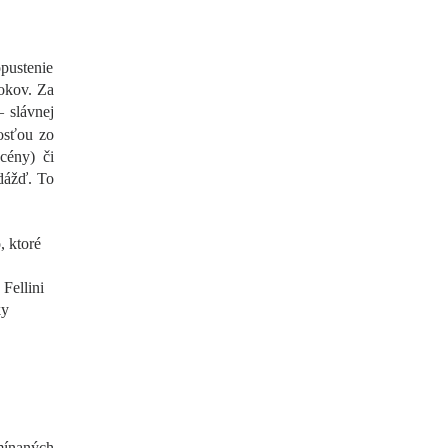
opustenie
rokov. Za
 slávnej
osťou zo
cény) či
 dážď. To
, ktoré
Fellini
ky
mínaných