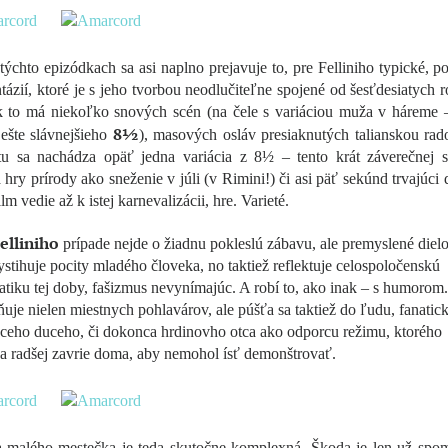
týchto epizódkach sa asi naplno prejavuje to, pre Felliniho typické, p
tázií, ktoré je s jeho tvorbou neodlučiteľne spojené od šesťdesiatych 
k to má niekoľko snových scén (na čele s variáciou muža v háreme –
8½
ešte slávnejšieho
), masových osláv presiaknutých talianskou rad
(tu sa nachádza opäť jedna variácia z 8½ – tento krát záverečnej s
hry prírody ako sneženie v júli (v Rimini!) či asi päť sekúnd trvajúci
lm vedie až k istej karnevalizácii, hre. Varieté.
elliniho
prípade nejde o žiadnu pokleslú zábavu, ale premyslené dielo
ystihuje pocity mladého človeka, no taktiež reflektuje celospoločenskú
tiku tej doby, fašizmus nevynímajúc. A robí to, ako inak – s humorom. 
uje nielen miestnych pohlavárov, ale púšťa sa taktiež do ľudu, fanatic
úceho duceho, či dokonca hrdinovho otca ako odporcu režimu, ktorého
a radšej zavrie doma, aby nemohol ísť demonštrovať.
 malého mestečka je teda skutočne komplexná. Škoda je len už spo