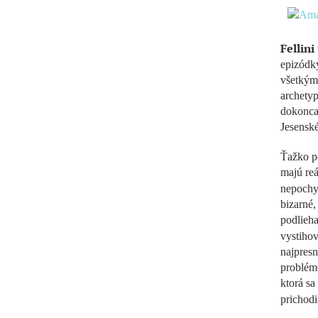
Fellini
epizódky
všetkými
archetyp
dokonca 
Jesenské
Ťažko po
majú reá
nepochyb
bizarné,
podlieha
vystiho
najpresn
problémo
ktorá sa
prichod