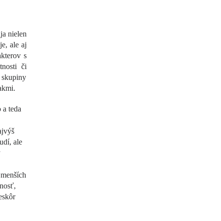
ja nielen
e, ale aj
akterov s
tnosti či
o skupiny
akmi.
 a teda
ajvýš
udí, ale
y
ajmenších
nosť,
eskôr