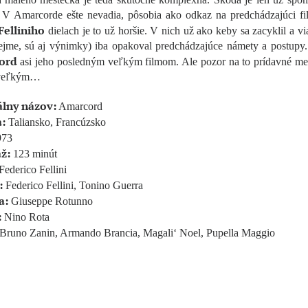
í. V Amarcorde ešte nevadia, pôsobia ako odkaz na predchádzajúci fi
Felliniho
dielach je to už horšie. V nich už ako keby sa zacyklil a v
ejme, sú aj výnimky) iba opakoval predchádzajúce námety a postupy. 
ord
asi jeho posledným veľkým filmom. Ale pozor na to prídavné men
ž veľkým…
álny názov:
Amarcord
:
Taliansko, Francúzsko
73
ž:
123 minút
ederico Fellini
:
Federico Fellini, Tonino Guerra
a:
Giuseppe Rotunno
:
Nino Rota
Bruno Zanin, Armando Brancia, Magali‘ Noel, Pupella Maggio