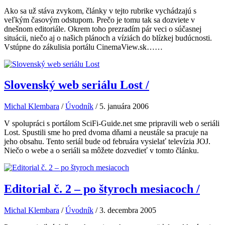
Ako sa už stáva zvykom, články v tejto rubrike vychádzajú s
veľkým časovým odstupom. Prečo je tomu tak sa dozviete v
dnešnom editoriále. Okrem toho prezradím pár veci o súčasnej
situácii, niečo aj o našich plánoch a víziách do blízkej budúcnosti.
Vstúpne do zákulisia portálu CinemaView.sk……
Slovenský web seriálu Lost
/
Michal Klembara
/
Úvodník
/
5. januára 2006
V spolupráci s portálom SciFi-Guide.net sme pripravili web o seriáli
Lost. Spustili sme ho pred dvoma dňami a neustále sa pracuje na
jeho obsahu. Tento seriál bude od februára vysielať televízia JOJ.
Niečo o webe a o seriáli sa môžete dozvedieť v tomto článku.
Editorial č. 2 – po štyroch mesiacoch
/
Michal Klembara
/
Úvodník
/
3. decembra 2005