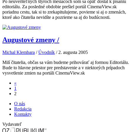
Po neuveriteľných štyroch mesiacoch som sa opäť dostal k písaniu
editoriálu. Za posledné obdobie prešiel portál CinemaView.sk
poriadnu cestu, tak si to zrekapitulujeme, povieme si aj o zmenách,
ktoré ako čitatelia nevidíte a pozrieme sa aj do budúcnosti.
Augustové zmeny
/
Michal Klembara
/
Úvodník
/
2. augusta 2005
Milí čitatelia, občas sa vám budeme prihovárať aj formou Editoriálu.
Bude to hlavne priestor pre predstavenie a v niektorých prípadoch
vysvetlenie zmien na portáli CinemaView.sk
«
1
2
O nás
Redakcia
Kontakty
Vydavateľ