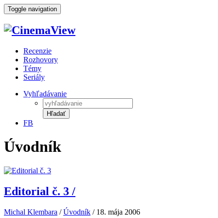
Toggle navigation
Recenzie
Rozhovory
Témy
Seriály
Vyhľadávanie
Hľadať
FB
Úvodník
Editorial č. 3
/
Michal Klembara
/
Úvodník
/
18. mája 2006