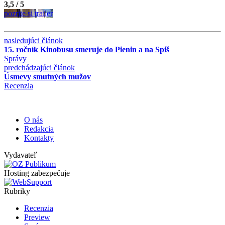
3,5 / 5
pozrite si trailer
nasledujúci článok
15. ročník Kinobusu smeruje do Pienin a na Spiš
Správy
predchádzajúci článok
Úsmevy smutných mužov
Recenzia
O nás
Redakcia
Kontakty
Vydavateľ
Hosting zabezpečuje
Rubriky
Recenzia
Preview