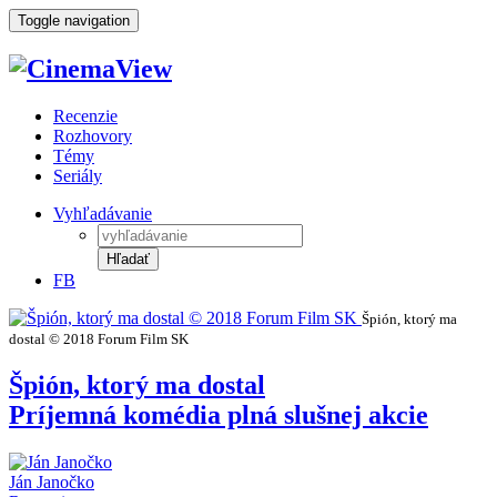
Toggle navigation
Recenzie
Rozhovory
Témy
Seriály
Vyhľadávanie
Hľadať
FB
Špión, ktorý ma
dostal © 2018 Forum Film SK
Špión, ktorý ma dostal
Príjemná komédia plná slušnej akcie
Ján Janočko