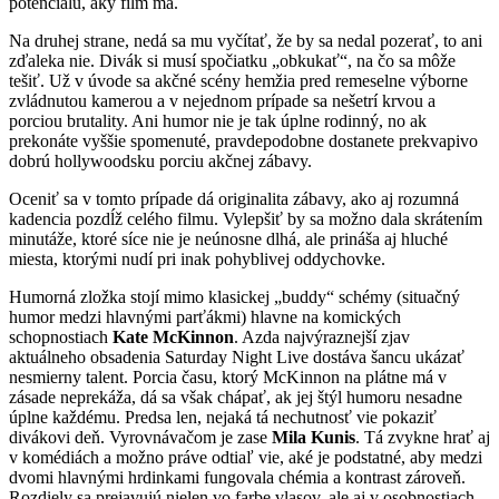
potenciálu, aký film má.
Na druhej strane, nedá sa mu vyčítať, že by sa nedal pozerať, to ani
zďaleka nie. Divák si musí spočiatku „obkukať“, na čo sa môže
tešiť. Už v úvode sa akčné scény hemžia pred remeselne výborne
zvládnutou kamerou a v nejednom prípade sa nešetrí krvou a
porciou brutality. Ani humor nie je tak úplne rodinný, no ak
prekonáte vyššie spomenuté, pravdepodobne dostanete prekvapivo
dobrú hollywoodsku porciu akčnej zábavy.
Oceniť sa v tomto prípade dá originalita zábavy, ako aj rozumná
kadencia pozdĺž celého filmu. Vylepšiť by sa možno dala skrátením
minutáže, ktoré síce nie je neúnosne dlhá, ale prináša aj hluché
miesta, ktorými nudí pri inak pohyblivej oddychovke.
Humorná zložka stojí mimo klasickej „buddy“ schémy (situačný
humor medzi hlavnými parťákmi) hlavne na komických
schopnostiach
Kate McKinnon
. Azda najvýraznejší zjav
aktuálneho obsadenia Saturday Night Live dostáva šancu ukázať
nesmierny talent. Porcia času, ktorý McKinnon na plátne má v
zásade neprekáža, dá sa však chápať, ak jej štýl humoru nesadne
úplne každému. Predsa len, nejaká tá nechutnosť vie pokaziť
divákovi deň. Vyrovnávačom je zase
Mila Kunis
. Tá zvykne hrať aj
v komédiách a možno práve odtiaľ vie, aké je podstatné, aby medzi
dvomi hlavnými hrdinkami fungovala chémia a kontrast zároveň.
Rozdiely sa prejavujú nielen vo farbe vlasov, ale aj v osobnostiach.