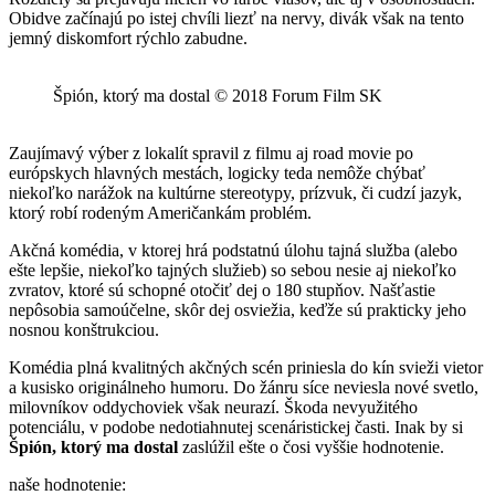
Obidve začínajú po istej chvíli liezť na nervy, divák však na tento
jemný diskomfort rýchlo zabudne.
Špión, ktorý ma dostal © 2018 Forum Film SK
Zaujímavý výber z lokalít spravil z filmu aj road movie po
európskych hlavných mestách, logicky teda nemôže chýbať
niekoľko narážok na kultúrne stereotypy, prízvuk, či cudzí jazyk,
ktorý robí rodeným Američankám problém.
Akčná komédia, v ktorej hrá podstatnú úlohu tajná služba (alebo
ešte lepšie, niekoľko tajných služieb) so sebou nesie aj niekoľko
zvratov, ktoré sú schopné otočiť dej o 180 stupňov. Našťastie
nepôsobia samoúčelne, skôr dej osviežia, keďže sú prakticky jeho
nosnou konštrukciou.
Komédia plná kvalitných akčných scén priniesla do kín svieži vietor
a kusisko originálneho humoru. Do žánru síce neviesla nové svetlo,
milovníkov oddychoviek však neurazí. Škoda nevyužitého
potenciálu, v podobe nedotiahnutej scenáristickej časti. Inak by si
Špión, ktorý ma dostal
zaslúžil ešte o čosi vyššie hodnotenie.
naše hodnotenie: