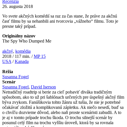
Recenzia
26. augusta 2018
Vo svete akčných komédií sa raz za čas stane, že práve za akčnú
časť filmu by sa nehanbili ani tvorcovia „vážneho“ filmu. Toto je
presne taký prípad.
Originálny názov
The Spy Who Dumped Me
akčný
,
komédia
2018 / 117 min. /
MP 15
USA
/
Kanada
Réžia
Susanna Fogel
Scenár
Susanna Fogel
,
David Iserson
Netradičný roadtrip si berie za cieľ pobaviť diváka tradičným
spôsobom, ako to už pri šablónach určených pre úspešný akčný film
býva zvykom. Fanúšikovia tohto žánru už tušia, že nie je potrebné
očakávať zložitú a komplikovanú zápletku. Ak niečo nesedí, buď sa
o chvíľu dozvieme dôvod, alebo naň proste scenáristi zabudli. A to
je aj v tomto prípade trochu škoda. O trochu silnejší scenár by
posunul celý film na trochu vyššiu úroveň, ktorá by sa rovnala