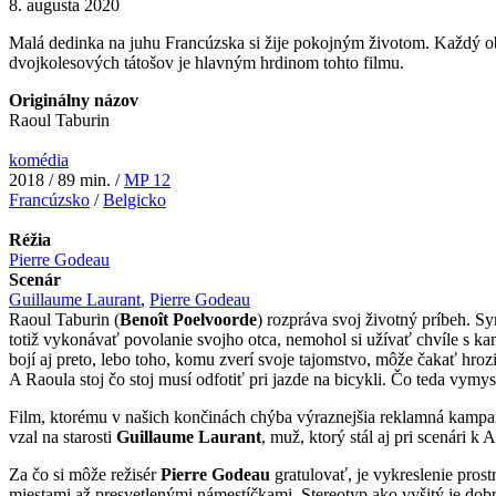
8. augusta 2020
Malá dedinka na juhu Francúzska si žije pokojným životom. Každý obyv
dvojkolesových tátošov je hlavným hrdinom tohto filmu.
Originálny názov
Raoul Taburin
komédia
2018 / 89 min. /
MP 12
Francúzsko
/
Belgicko
Réžia
Pierre Godeau
Scenár
Guillaume Laurant
,
Pierre Godeau
Raoul Taburin (
Benoît Poelvoorde
) rozpráva svoj životný príbeh. Sy
totiž vykonávať povolanie svojho otca, nemohol si užívať chvíle s k
bojí aj preto, lebo toho, komu zverí svoje tajomstvo, môže čakať hr
A Raoula stoj čo stoj musí odfotiť pri jazde na bicykli. Čo teda vymy
Film, ktorému v našich končinách chýba výraznejšia reklamná kampaň,
vzal na starosti
Guillaume Laurant
, muž, ktorý stál aj pri scenári 
Za čo si môže režisér
Pierre Godeau
gratulovať, je vykreslenie prost
miestami až presvetlenými námestíčkami. Stereotyp ako vyšitý je do