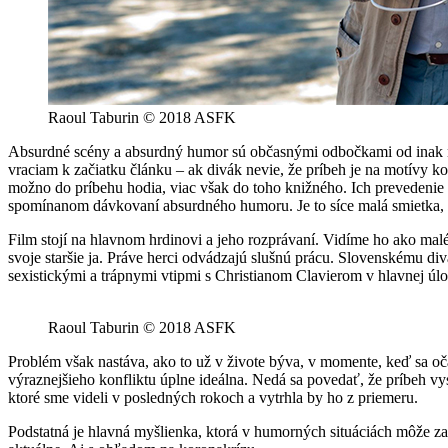
Raoul Taburin © 2018 ASFK
Absurdné scény a absurdný humor sú občasnými odbočkami od inak ne
vraciam k začiatku článku – ak divák nevie, že príbeh je na motívy k
možno do príbehu hodia, viac však do toho knižného. Ich prevedenie na
spomínanom dávkovaní absurdného humoru. Je to síce malá smietka, a
Film stojí na hlavnom hrdinovi a jeho rozprávaní. Vidíme ho ako malé
svoje staršie ja. Práve herci odvádzajú slušnú prácu. Slovenskému d
sexistickými a trápnymi vtipmi s Christianom Clavierom v hlavnej úlo
Raoul Taburin © 2018 ASFK
Problém však nastáva, ako to už v živote býva, v momente, keď sa oč
výraznejšieho konfliktu úplne ideálna. Nedá sa povedať, že príbeh 
ktoré sme videli v posledných rokoch a vytrhla by ho z priemeru.
Podstatná je hlavná myšlienka, ktorá v humorných situáciách môže zan