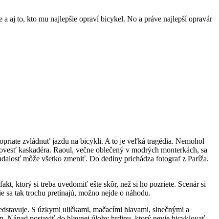
 aj to, kto mu najlepšie opraví bicykel. No a práve najlepší opravár
dopriate zvládnuť jazdu na bicykli. A to je veľká tragédia. Nemohol
l povesť kaskadéra. Raoul, večne oblečený v modrých monterkách, sa
udalosť môže všetko zmeniť. Do dediny prichádza fotograf z Paríža.
 ktorý si treba uvedomiť ešte skôr, než si ho pozriete. Scenár si
ie sa tak trochu pretínajú, možno nejde o náhodu.
predstavuje. S úzkymi uličkami, mačacími hlavami, slnečnými a
 Nápad postaviť do hlavnej úlohy hrdinu, ktorý nevie bicyklovať,