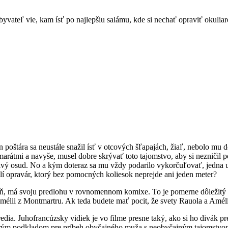
ateľ vie, kam ísť po najlepšiu salámu, kde si nechať opraviť okuliare a
n poštára sa neustále snažil ísť v otcových šľapajách, žiaľ, nebolo mu 
amarátmi a navyše, musel dobre skrývať toto tajomstvo, aby si nezniči
ozivý osud. No a kým doteraz sa mu vždy podarilo vykorčuľovať, jedna 
slí opravár, ktorý bez pomocných koliesok neprejde ani jeden meter?
 má svoju predlohu v rovnomennom komixe. To je pomerne dôležitý fakt,
k Amélii z Montmartru. Ak teda budete mať pocit, že svety Rauola a Amél
redia. Juhofrancúzsky vidiek je vo filme presne taký, ako si ho divák 
brým podkladom pre príbeh obyčajného muža s neobyčajným tajomstvom.