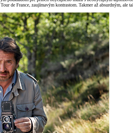
eky Tour de France, zaujímavým kontrastom. Takmer až absurdným, ale ta