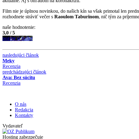
aktuálne. Aj s ohľadom na koronakrízu.
Film nie je úplnou novinkou, do našich kín sa však primotal len pre
rozhodnete stráviť večer s
Raoulom Taburinom
, nič tým za príjemn
naše hodnotenie:
3,0 / 5
pozrite si trailer
nasledujúci článok
Meky
Recenzia
predchádzajúci článok
Ava: Bez súcitu
Recenzia
O nás
Redakcia
Kontakty
Vydavateľ
Hosting zabezpečuje