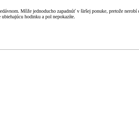
dnedávnom. Môže jednoducho zapadnúť v širšej ponuke, pretože nerobí d
e ubiehajúcu hodinku a pol nepokazíte.