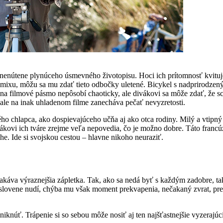
nútene plynúceho úsmevného životopisu. Hoci ich prítomnosť kvituje
omixu, môžu sa mu zdať tieto odbočky uletené. Bicykel s nadprirodzený
 filmové pásmo nepôsobí chaoticky, ale divákovi sa môže zdať, že scená
le na inak uhladenom filme zanecháva pečať nevyzretosti.
ho chlapca, ako dospievajúceho učňa aj ako otca rodiny. Milý a vtipný
ivákovi ich tváre zrejme veľa nepovedia, čo je možno dobre. Táto fran
he. Ide si svojskou cestou – hlavne nikoho neuraziť.
akáva výraznejšia zápletka. Tak, ako sa nedá byť s každým zadobre, tak
vyslovene nudí, chýba mu však moment prekvapenia, nečakaný zvrat, pr
iknúť. Trápenie si so sebou môže nosiť aj ten najšťastnejšie vyzerajúc