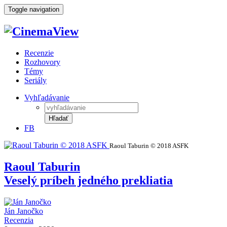
Toggle navigation
Recenzie
Rozhovory
Témy
Seriály
Vyhľadávanie
Hľadať
FB
Raoul Taburin © 2018 ASFK
Raoul Taburin
Veselý príbeh jedného prekliatia
Ján Janočko
Recenzia