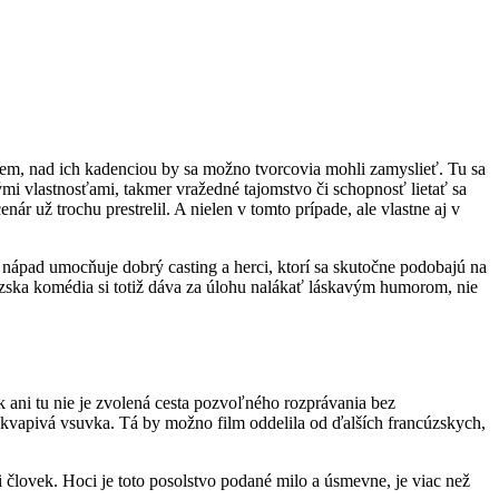
m, nad ich kadenciou by sa možno tvorcovia mohli zamyslieť. Tu sa
mi vlastnosťami, takmer vražedné tajomstvo či schopnosť lietať sa
r už trochu prestrelil. A nielen v tomto prípade, ale vlastne aj v
 nápad umocňuje dobrý casting a herci, ktorí sa skutočne podobajú na
cúzska komédia si totiž dáva za úlohu nalákať láskavým humorom, nie
 ani tu nie je zvolená cesta pozvoľného rozprávania bez
ekvapivá vsuvka. Tá by možno film oddelila od ďalších francúzskych,
i človek. Hoci je toto posolstvo podané milo a úsmevne, je viac než