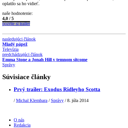
oplatilo sa ho vidieť.
naše hodnotenie:
4,0 / 5
pozrite si trailer
nasledujúci článok
Mladý pápež
Televízia
predchádzajúci článok
Emma Stone a Jonah Hill v temnom sitcome
Správy
Súvisiace články
Prvý trailer: Exodus Ridleyho Scotta
/
Michal Klembara
/
Správy
/
8. júla 2014
O nás
Redakcia