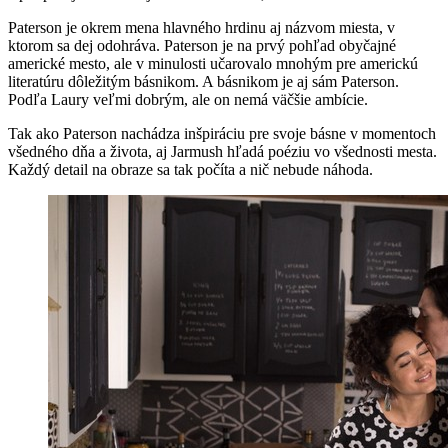
Paterson je okrem mena hlavného hrdinu aj názvom miesta, v
ktorom sa dej odohráva. Paterson je na prvý pohľad obyčajné
americké mesto, ale v minulosti učarovalo mnohým pre americkú
literatúru dôležitým básnikom. A básnikom je aj sám Paterson.
Podľa Laury veľmi dobrým, ale on nemá väčšie ambície.
Tak ako Paterson nachádza inšpiráciu pre svoje básne v momentoch
všedného dňa a života, aj Jarmush hľadá poéziu vo všednosti mesta.
Každý detail na obraze sa tak počíta a nič nebude náhoda.