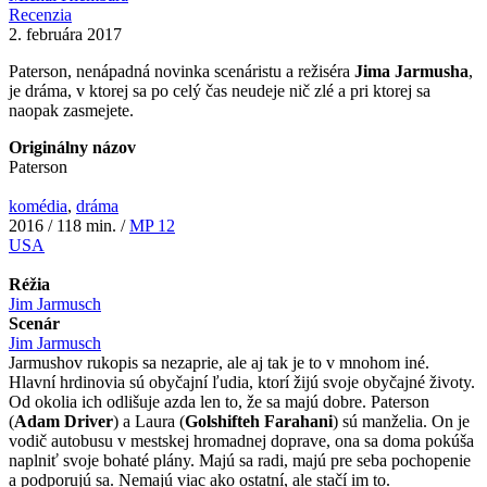
Recenzia
2. februára 2017
Paterson, nenápadná novinka scenáristu a režiséra
Jima Jarmusha
,
je dráma, v ktorej sa po celý čas neudeje nič zlé a pri ktorej sa
naopak zasmejete.
Originálny názov
Paterson
komédia
,
dráma
2016 / 118 min. /
MP 12
USA
Réžia
Jim Jarmusch
Scenár
Jim Jarmusch
Jarmushov rukopis sa nezaprie, ale aj tak je to v mnohom iné.
Hlavní hrdinovia sú obyčajní ľudia, ktorí žijú svoje obyčajné životy.
Od okolia ich odlišuje azda len to, že sa majú dobre. Paterson
(
Adam Driver
) a Laura (
Golshifteh Farahani
) sú manželia. On je
vodič autobusu v mestskej hromadnej doprave, ona sa doma pokúša
naplniť svoje bohaté plány. Majú sa radi, majú pre seba pochopenie
a podporujú sa. Nemajú viac ako ostatní, ale stačí im to.