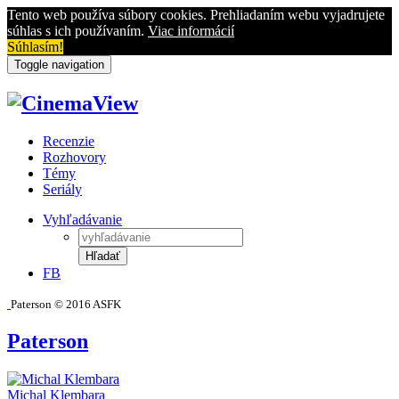
Tento web používa súbory cookies. Prehliadaním webu vyjadrujete
súhlas s ich používaním.
Viac informácií
Súhlasím!
Toggle navigation
Recenzie
Rozhovory
Témy
Seriály
Vyhľadávanie
Hľadať
FB
Paterson © 2016 ASFK
Paterson
Michal Klembara