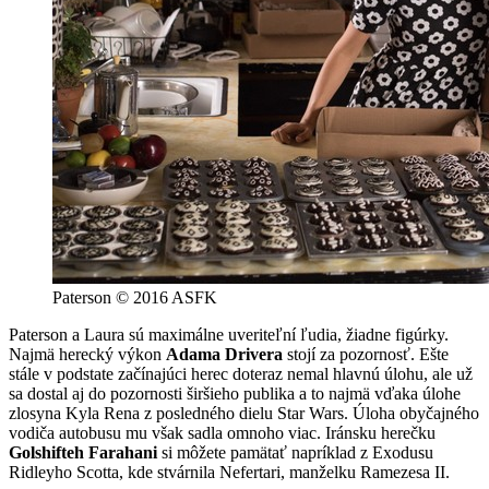
Paterson © 2016 ASFK
Paterson a Laura sú maximálne uveriteľní ľudia, žiadne figúrky.
Najmä herecký výkon
Adama Drivera
stojí za pozornosť. Ešte
stále v podstate začínajúci herec doteraz nemal hlavnú úlohu, ale už
sa dostal aj do pozornosti širšieho publika a to najmä vďaka úlohe
zlosyna Kyla Rena z posledného dielu Star Wars. Úloha obyčajného
vodiča autobusu mu však sadla omnoho viac. Iránsku herečku
Golshifteh Farahani
si môžete pamätať napríklad z Exodusu
Ridleyho Scotta, kde stvárnila Nefertari, manželku Ramezesa II.