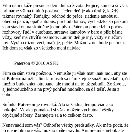
Film nám ukáže presne sedem dní zo života dvojice, kamera si však
primárne všíma titulnú postavu. Jeden deň je ako druhý, každý
takmer rovnaký. Raňajky, odchod do práce, riadenie autobusu,
obedná pauza, opäť autobus, príchod domov, vychádzka so psíkom
s prestávkou na skutočne jedno pivo. Paterson pomedzi to počúva
rozhovory ľudí v autobuse, stretáva kamošov v bare a píše básne
vždy, keď má chvíľu osamote. Laurin deň je iný, vždy v niečom
iný. Vyrába rôzne veci, maľuje, pečie. Možno z nej bude pekárka.
Ich dom sa však zo všetkého mení najviac.
Paterson © 2016 ASFK
Film sa sám stáva poéziou. Nemusíte ju však mať inak radi, aby ste
si
Patersona
užili. Jim Jarmusch sa nám zrejme snaží povedať to, čo
možno bude znieť otrepane, ale mnohí na to už zabudli. Zo života,
aj jednoduchého a na prvý pohľad nudného, sa dá tešiť. Je sa z
čoho.
Snímka
Paterson
je rovnaká. Akcia žiadna, tempo viac ako
pokojné. Vďaka pomalosti si však môžete vychutnať všetky
obyčajné zábery. Zasmejete sa a to celkom často.
Nenavnadil som vás? Odhoďte všetky predsudky. Ak máte pocit, že
to nie je film pre vás, možno máte pravdu. Ani pre mňa nebol, ale