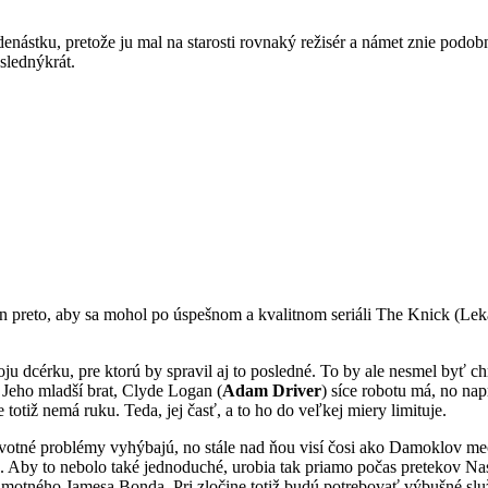
nástku, pretože ju mal na starosti rovnaký režisér a námet znie podo
slednýkrát.
 preto, aby sa mohol po úspešnom a kvalitnom seriáli The Knick (Leká
 dcérku, pre ktorú by spravil aj to posledné. To by ale nesmel byť c
. Jeho mladší brat, Clyde Logan (
Adam Driver
) síce robotu má, no nap
otiž nemá ruku. Teda, jej časť, a to ho do veľkej miery limituje.
životné problémy vyhýbajú, no stále nad ňou visí čosi ako Damoklov me
pež. Aby to nebolo také jednoduché, urobia tak priamo počas pretekov 
otného Jamesa Bonda. Pri zločine totiž budú potrebovať výbušné slu