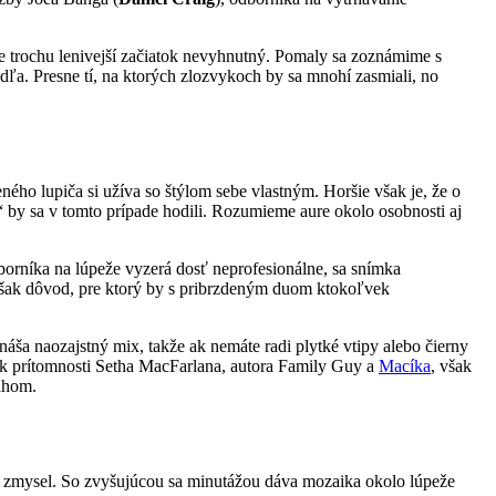
e trochu lenivejší začiatok nevyhnutný. Pomaly sa zoznámime s
ľa. Presne tí, na ktorých zlozvykoch by sa mnohí zasmiali, no
ého lupiča si užíva so štýlom sebe vlastným. Horšie však je, že o
“ by sa v tomto prípade hodili. Rozumieme aure okolo osobnosti aj
dborníka na lúpeže vyzerá dosť neprofesionálne, sa snímka
i však dôvod, pre ktorý by s pribrzdeným duom ktokoľvek
ináša naozajstný mix, takže ak nemáte radi plytké vtipy alebo čierny
k prítomnosti Setha MacFarlana, autora Family Guy a
Macíka
, však
sahom.
jú zmysel. So zvyšujúcou sa minutážou dáva mozaika okolo lúpeže