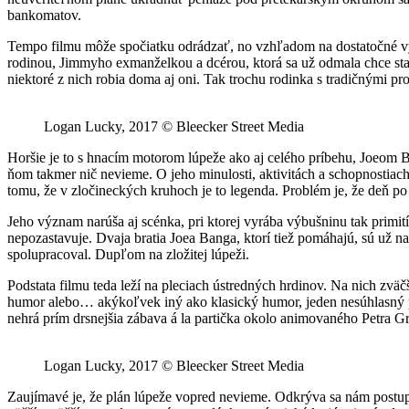
bankomatov.
Tempo filmu môže spočiatku odrádzať, no vzhľadom na dostatočné vyk
rodinou, Jimmyho exmanželkou a dcérou, ktorá sa už odmala chce stať
niektoré z nich robia doma aj oni. Tak trochu rodinka s tradičnými p
Logan Lucky, 2017 © Bleecker Street Media
Horšie je to s hnacím motorom lúpeže ako aj celého príbehu, Joeom
ňom takmer nič nevieme. O jeho minulosti, aktivitách a schopnostiach
tomu, že v zločineckých kruhoch je to legenda. Problém je, že deň po
Jeho význam narúša aj scénka, pri ktorej vyrába výbušninu tak primit
nepozastavuje. Dvaja bratia Joea Banga, ktorí tiež pomáhajú, sú už n
spolupracoval. Dupľom na zložitej lúpeži.
Podstata filmu teda leží na pleciach ústredných hrdinov. Na nich zväčš
humor alebo… akýkoľvek iný ako klasický humor, jeden nesúhlasný p
nehrá prím drsnejšia zábava á la partička okolo animovaného Petra 
Logan Lucky, 2017 © Bleecker Street Media
Zaujímavé je, že plán lúpeže vopred nevieme. Odkrýva sa nám postupn