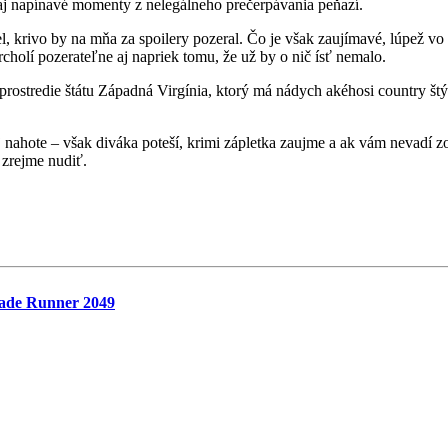
 aj napínavé momenty z nelegálneho prečerpávania peňazí.
 krivo by na mňa za spoilery pozeral. Čo je však zaujímavé, lúpež vo fi
rcholí pozerateľne aj napriek tomu, že už by o nič ísť nemalo.
prostredie štátu Západná Virgínia, ktorý má nádych akéhosi country št
 nahote – však diváka poteší, krimi zápletka zaujme a ak vám nevadí zo
 zrejme nudiť.
Blade Runner 2049