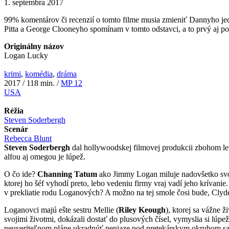
1. septembra 2017
99% komentárov či recenzií o tomto filme musia zmieniť Dannyho jede
Pitta a George Clooneyho spomínam v tomto odstavci, a to prvý aj po
Originálny názov
Logan Lucky
krimi
,
komédia
,
dráma
2017 / 118 min. /
MP 12
USA
Réžia
Steven Soderbergh
Scenár
Rebecca Blunt
Steven Soderbergh
dal hollywoodskej filmovej produkcii zbohom len
alfou aj omegou je lúpež.
O čo ide?
Channing Tatum
ako Jimmy Logan miluje nadovšetko svoju
ktorej ho šéf vyhodí preto, lebo vedeniu firmy vraj vadí jeho krívanie
v prekliatie rodu Loganových? A možno na tej smole čosi bude, Clyde t
Loganovci majú ešte sestru Mellie (
Riley Keough
), ktorej sa vážne 
svojimi životmi, dokázali dostať do plusových čísel, vymyslia si lú
neuveriteľnom pláne ukradnúť peniaze pod pretekárskym okruhom sam