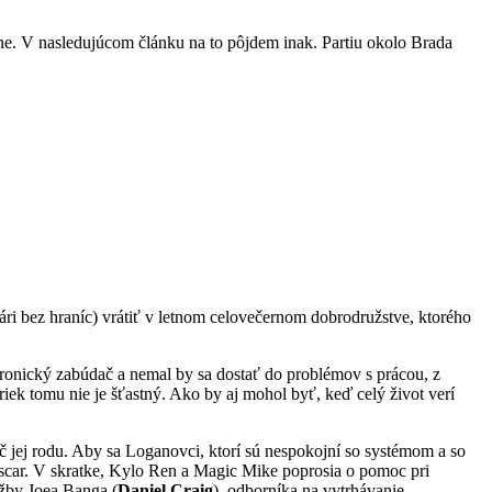
bne. V nasledujúcom článku na to pôjdem inak. Partiu okolo Brada
ri bez hraníc) vrátiť v letnom celovečernom dobrodružstve, ktorého
hronický zabúdač a nemal by sa dostať do problémov s prácou, z
riek tomu nie je šťastný. Ako by aj mohol byť, keď celý život verí
č jej rodu. Aby sa Loganovci, ktorí sú nespokojní so systémom a so
Nascar. V skratke, Kylo Ren a Magic Mike poprosia o pomoc pri
žby Joea Banga (
Daniel Craig
), odborníka na vytrhávanie