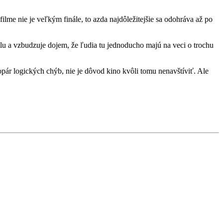
lme nie je veľkým finále, to azda najdôležitejšie sa odohráva až po
ýlu a vzbudzuje dojem, že ľudia tu jednoducho majú na veci o trochu
pár logických chýb, nie je dôvod kino kvôli tomu nenavštíviť. Ale