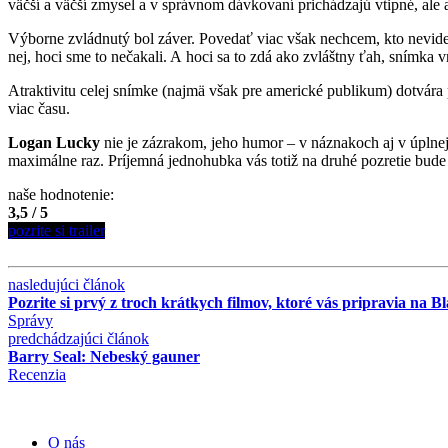
väčší a väčší zmysel a v správnom dávkovaní prichádzajú vtipné, ale
Výborne zvládnutý bol záver. Povedať viac však nechcem, kto nevidel,
nej, hoci sme to nečakali. A hoci sa to zdá ako zvláštny ťah, snímka v
Atraktivitu celej snímke (najmä však pre americké publikum) dotvára 
viac času.
Logan Lucky
nie je zázrakom, jeho humor – v náznakoch aj v úplnej
maximálne raz. Príjemná jednohubka vás totiž na druhé pozretie bude
naše hodnotenie:
3,5 / 5
pozrite si trailer
nasledujúci článok
Pozrite si prvý z troch krátkych filmov, ktoré vás pripravia na 
Správy
predchádzajúci článok
Barry Seal: Nebeský gauner
Recenzia
O nás