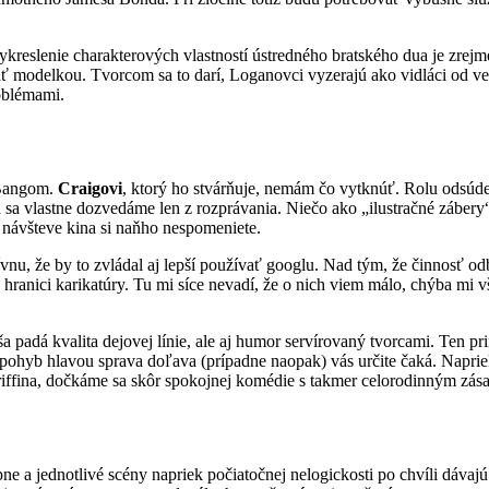
reslenie charakterových vlastností ústredného bratského dua je zrejm
 modelkou. Tvorcom sa to darí, Loganovci vyzerajú ako vidláci od ved
roblémami.
 Bangom.
Craigovi
, ktorý ho stvárňuje, nemám čo vytknúť. Rolu odsúden
 sa vlastne dozvedáme len z rozprávania. Niečo ako „ilustračné zábery
 návšteve kina si naňho nespomeniete.
ívnu, že by to zvládal aj lepší používať googlu. Nad tým, že činnosť o
a hranici karikatúry. Tu mi síce nevadí, že o nich viem málo, chýba m
a padá kvalita dejovej línie, ale aj humor servírovaný tvorcami. Ten pr
ohyb hlavou sprava doľava (prípadne naopak) vás určite čaká. Naprie
Griffina, dočkáme sa skôr spokojnej komédie s takmer celorodinným zá
e a jednotlivé scény napriek počiatočnej nelogickosti po chvíli dáva