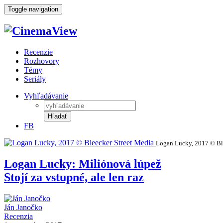
Toggle navigation
Recenzie
Rozhovory
Témy
Seriály
Vyhľadávanie
Hľadať
FB
Logan Lucky, 2017 © Bl
Logan Lucky: Miliónová lúpež
Stojí za vstupné, ale len raz
Ján Janočko
Recenzia