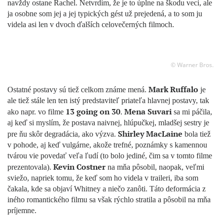
navždy ostane Rachel. Netvrdím, že je to úplne na škodu veci, ale
ja osobne som jej a jej typických gést už prejedená, a to som ju
videla asi len v dvoch ďalších celovečerných filmoch.
© Warner Bros.
Mark Ruffalo
Ostatné postavy sú tiež celkom známe mená.
je
ale tiež stále len ten istý predstaviteľ priateľa hlavnej postavy, tak
13 going on 30
Mena Suvari
ako napr. vo filme
.
sa mi páčila,
aj keď si myslím, že postava naivnej, hlúpučkej, mladšej sestry je
Shirley MacLaine
pre ňu skôr degradácia, ako výzva.
bola tiež
v pohode, aj keď vulgárne, akože trefné, poznámky s kamennou
tvárou vie povedať veľa ľudí (to bolo jediné, čim sa v tomto filme
Kevin Costner
prezentovala).
na mňa pôsobil, naopak, veľmi
sviežo, napriek tomu, že keď som ho videla v traileri, iba som
čakala, kde sa objaví Whitney a niečo zanôti. Táto deformácia z
iného romantického filmu sa však rýchlo stratila a pôsobil na mňa
príjemne.