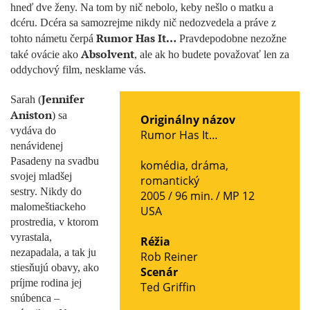
hneď dve ženy. Na tom by nič nebolo, keby nešlo o matku a
dcéru. Dcéra sa samozrejme nikdy nič nedozvedela a práve z
Rumor Has It…
tohto námetu čerpá
Pravdepodobne nezožne
Absolvent
také ovácie ako
, ale ak ho budete považovať len za
oddychový film, nesklame vás.
Jennifer
Sarah (
Aniston
) sa
Originálny názov
vydáva do
Rumor Has It…
nenávidenej
Pasadeny na svadbu
komédia
,
dráma
,
svojej mladšej
romantický
sestry. Nikdy do
2005 / 96 min. /
MP 12
malomeštiackeho
USA
prostredia, v ktorom
vyrastala,
Réžia
nezapadala, a tak ju
Rob Reiner
stiesňujú obavy, ako
Scenár
príjme rodina jej
Ted Griffin
snúbenca –