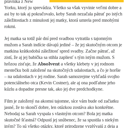
právnika z New
Yorku, ktorý ju sprevádza. Všetko sa však vyvinie veľmi dobre a
asi by to tak aj pokračovalo, keby Sarah nezačala pátrať po istých
záležitostiach z minulosti jej matky, ktorá umrela pred mnohými
rokmi.
Jej matka sa totiž pár dní pred svadbou vytratila s tajomným
mužom a Sarah indície dávajú jediné – že jej skutočným otcom je
matkina krátkodobá záležitosť spred svadby. Začne pátrať, až
zistí, že aj jej babička sa stihla zapliesť s tým istým mužom. S
Absolvent
hrôzou zisťuje, že
a všetky klebety v jej rodnom
mestečku boli založené na skutočných udalostiach, a čo je horšie
– na udalostiach v jej rodine. Sarah samozrejme vyhľadá svojho
potenciálneho otca (Kevin Costner), ale aj ona podľahne jeho
kúzlu a dopadne presne tak, ako jej dve predchodkyne.
Film je založený na akomsi tajomne, síce vám bude od začiatku
jasné, že to skončí dobre, len otázkou zostáva ako konkrétne.
Nebodaj sa Sarah vyspala s vlastným otcom? Bola jej matka
skutočné šťastná? Odpustí jej snúbenec, že sa spustila s niekým
iným? To sú všetko otázky, ktoré prirodzene vyplývajú z deja a