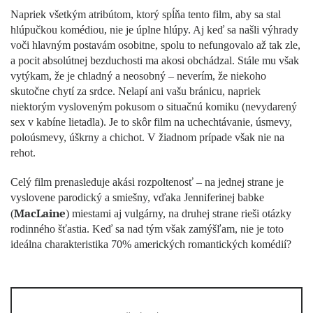
Napriek všetkým atribútom, ktorý spĺňa tento film, aby sa stal
hlúpučkou komédiou, nie je úplne hlúpy. Aj keď sa našli výhrady
voči hlavným postavám osobitne, spolu to nefungovalo až tak zle,
a pocit absolútnej bezduchosti ma akosi obchádzal. Stále mu však
vytýkam, že je chladný a neosobný – neverím, že niekoho
skutočne chytí za srdce. Nelapí ani vašu bránicu, napriek
niektorým vysloveným pokusom o situačnú komiku (nevydarený
sex v kabíne lietadla). Je to skôr film na uchechtávanie, úsmevy,
poloúsmevy, úškrny a chichot. V žiadnom prípade však nie na
rehot.
Celý film prenasleduje akási rozpoltenosť – na jednej strane je
vyslovene parodický a smiešny, vďaka Jenniferinej babke
MacLaine
(
) miestami aj vulgárny, na druhej strane rieši otázky
rodinného šťastia. Keď sa nad tým však zamýšľam, nie je toto
ideálna charakteristika 70% amerických romantických komédií?