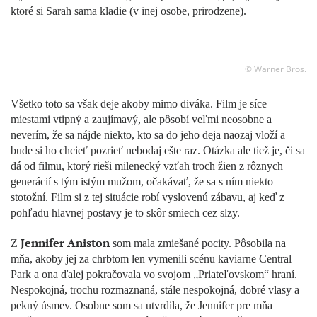
ktoré si Sarah sama kladie (v inej osobe, prirodzene).
© Warner Bros.
Všetko toto sa však deje akoby mimo diváka. Film je síce
miestami vtipný a zaujímavý, ale pôsobí veľmi neosobne a
neverím, že sa nájde niekto, kto sa do jeho deja naozaj vloží a
bude si ho chcieť pozrieť nebodaj ešte raz. Otázka ale tiež je, či sa
dá od filmu, ktorý rieši milenecký vzťah troch žien z rôznych
generácií s tým istým mužom, očakávať, že sa s ním niekto
stotožní. Film si z tej situácie robí vyslovenú zábavu, aj keď z
pohľadu hlavnej postavy je to skôr smiech cez slzy.
Jennifer Aniston
Z
som mala zmiešané pocity. Pôsobila na
mňa, akoby jej za chrbtom len vymenili scénu kaviarne Central
Park a ona ďalej pokračovala vo svojom „Priateľovskom“ hraní.
Nespokojná, trochu rozmaznaná, stále nespokojná, dobré vlasy a
pekný úsmev. Osobne som sa utvrdila, že Jennifer pre mňa