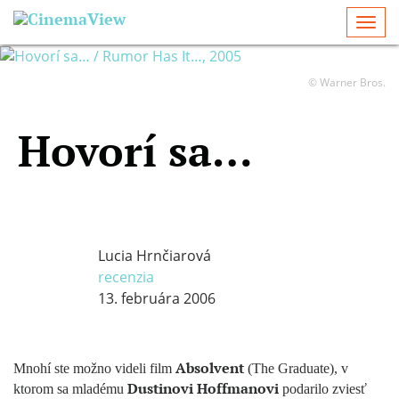
Togg
navi
© Warner Bros.
Hovorí sa…
Lucia Hrnčiarová
recenzia
13. februára 2006
Absolvent
Mnohí ste možno videli film
(The Graduate), v
Dustinovi Hoffmanovi
ktorom sa mladému
podarilo zviesť