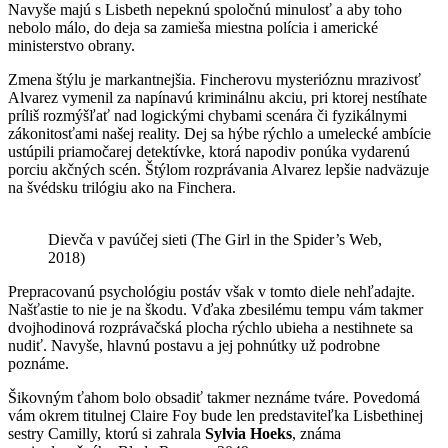
Navyše majú s Lisbeth nepeknú spoločnú minulosť a aby toho
nebolo málo, do deja sa zamieša miestna polícia i americké
ministerstvo obrany.
Zmena štýlu je markantnejšia. Fincherovu mysterióznu mrazivosť
Alvarez vymenil za napínavú kriminálnu akciu, pri ktorej nestíhate
príliš rozmýšľať nad logickými chybami scenára či fyzikálnymi
zákonitosťami našej reality. Dej sa hýbe rýchlo a umelecké ambície
ustúpili priamočarej detektívke, ktorá napodiv ponúka vydarenú
porciu akčných scén. Štýlom rozprávania Alvarez lepšie nadväzuje
na švédsku trilógiu ako na Finchera.
Dievča v pavúčej sieti (The Girl in the Spider’s Web,
2018)
Prepracovanú psychológiu postáv však v tomto diele nehľadajte.
Našťastie to nie je na škodu. Vďaka zbesilému tempu vám takmer
dvojhodinová rozprávačská plocha rýchlo ubieha a nestihnete sa
nudiť. Navyše, hlavnú postavu a jej pohnútky už podrobne
poznáme.
Šikovným ťahom bolo obsadiť takmer neznáme tváre. Povedomá
vám okrem titulnej Claire Foy bude len predstaviteľka Lisbethinej
sestry Camilly, ktorú si zahrala
Sylvia Hoeks
, známa