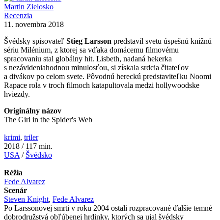
Martin Zielosko
Recenzia
11. novembra 2018
Švédsky spisovateľ
Stieg Larsson
predstavil svetu úspešnú knižnú
sériu Milénium, z ktorej sa vďaka domácemu filmovému
spracovaniu stal globálny hit. Lisbeth, nadaná hekerka
s nezávideniahodnou minulosťou, si získala srdcia čitateľov
a divákov po celom svete. Pôvodnú hereckú predstaviteľku Noomi
Rapace rola v troch filmoch katapultovala medzi hollywoodske
hviezdy.
Originálny názov
The Girl in the Spider's Web
krimi
,
triler
2018 / 117 min.
USA
/
Švédsko
Réžia
Fede Alvarez
Scenár
Steven Knight
,
Fede Alvarez
Po Larssonovej smrti v roku 2004 ostali rozpracované ďalšie temné
dobrodružstvá obľúbenej hrdinky, ktorých sa ujal švédsky