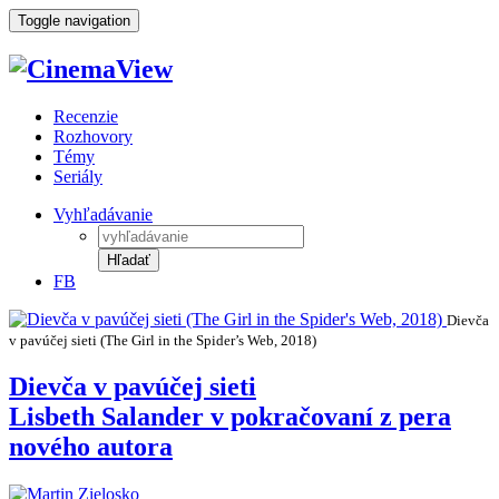
Toggle navigation
Recenzie
Rozhovory
Témy
Seriály
Vyhľadávanie
Hľadať
FB
Dievča
v pavúčej sieti (The Girl in the Spider’s Web, 2018)
Dievča v pavúčej sieti
Lisbeth Salander v pokračovaní z pera
nového autora