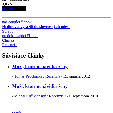
3,0 / 5
pozrite si trailer
nasledujúci článok
Hrdinovia vyrazili do slovenských miest
Správy
predchádzajúci článok
Climax
Recenzia
Súvisiace články
Muži, ktorí nenávidia ženy
/
Tomáš Procházka
/
Recenzia
/
15. januára 2012
Muži, ktorí nenávidia ženy
/
Michal Lučivjanský
/
Recenzia
/
21. septembra 2010