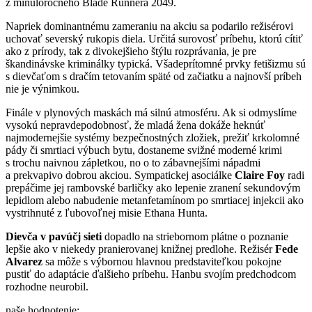
z minuloročného Blade Runnera 2049.
Napriek dominantnému zameraniu na akciu sa podarilo režisérovi
uchovať severský rukopis diela. Určitá surovosť príbehu, ktorú cítiť
ako z prírody, tak z divokejšieho štýlu rozprávania, je pre
škandinávske kriminálky typická. Všadeprítomné prvky fetišizmu sú
s dievčaťom s dračím tetovaním späté od začiatku a najnovší príbeh
nie je výnimkou.
Finále v plynových maskách má silnú atmosféru. Ak si odmyslíme
vysokú nepravdepodobnosť, že mladá žena dokáže heknúť
najmodernejšie systémy bezpečnostných zložiek, prežiť krkolomné
pády či smrtiaci výbuch bytu, dostaneme svižné moderné krimi
s trochu naivnou zápletkou, no o to zábavnejšími nápadmi
a prekvapivo dobrou akciou. Sympatickej asociálke
Claire Foy
radi
prepáčime jej rambovské barličky ako lepenie zranení sekundovým
lepidlom alebo nabudenie metanfetamínom po smrtiacej injekcii ako
vystrihnuté z ľubovoľnej misie Ethana Hunta.
Dievča v pavúčj sieti
dopadlo na striebornom plátne o poznanie
lepšie ako v niekedy pranierovanej knižnej predlohe. Režisér
Fede
Alvarez
sa môže s výbornou hlavnou predstaviteľkou pokojne
pustiť do adaptácie ďalšieho príbehu. Hanbu svojím predchodcom
rozhodne neurobil.
naše hodnotenie: