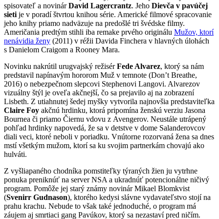
spisovateľ a novinár
David Lagercrantz
. Jeho
Dievča v pavúčej
sieti
je v poradí štvrtou knihou série. Americké filmové spracovanie
jeho knihy priamo nadväzuje na predošlé tri švédske filmy.
Američania predtým stihli iba remake prvého originálu
Mužov, ktorí
nenávidia ženy
(2011) v réžii Davida Finchera v hlavných úlohách
s Danielom Craigom a Rooney Mara.
Novinku nakrútil urugvajský režisér
Fede Alvarez
, ktorý sa nám
predstavil napínavým hororom Muž v temnote (Don’t Breathe,
2016) o nebezpečnom slepcovi Stephenovi Langovi. Alvarezov
vizuálny štýl je oveľa akčnejší, čo sa prejavilo aj na zobrazení
Lisbeth. Z utiahnutej šedej myšky vytvorila najnovšia predstaviteľka
Claire Foy
akčnú hrdinku, ktorá pripomína ženskú verziu Jasona
Bournea či priamo Čiernu vdovu z Avengerov. Neustále utrápený
pohľad hrdinky napovedá, že sa v detstve v dome Salanderovcov
diali veci, ktoré neboli v poriadku. Vnútorne rozorvaná žena sa dnes
mstí všetkým mužom, ktorí sa ku svojim partnerkám chovajú ako
hulváti.
Z vyšliapaného chodníka pomstiteľky týraných žien ju vytrhne
ponuka preniknúť na server NSA a ukradnúť potencionálne ničivý
program. Pomôže jej starý známy novinár Mikael Blomkvist
(
Svenirr Gudnason
), ktorého kedysi slávne vydavateľstvo stojí na
prahu krachu. Nebude to však také jednoduché, o program má
záujem aj smrtiaci gang Pavúkov, ktorý sa nezastaví pred ničím.