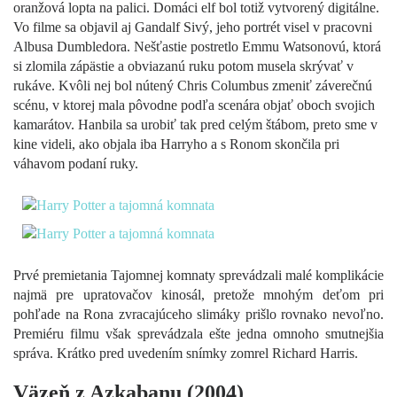
oranžová lopta na palici. Domáci elf bol totiž vytvorený digitálne.
Vo filme sa objavil aj Gandalf Sivý, jeho portrét visel v pracovni
Albusa Dumbledora. Nešťastie postretlo Emmu Watsonovú, ktorá
si zlomila zápästie a obviazanú ruku potom musela skrývať v
rukáve. Kvôli nej bol nútený Chris Columbus zmeniť záverečnú
scénu, v ktorej mala pôvodne podľa scenára objať oboch svojich
kamarátov. Hanbila sa urobiť tak pred celým štábom, preto sme v
kine videli, ako objala iba Harryho a s Ronom skončila pri
váhavom podaní ruky.
Prvé premietania Tajomnej komnaty sprevádzali malé komplikácie
najmä pre upratovačov kinosál, pretože mnohým deťom pri
pohľade na Rona zvracajúceho slimáky prišlo rovnako nevoľno.
Premiéru filmu však sprevádzala ešte jedna omnoho smutnejšia
správa. Krátko pred uvedením snímky zomrel Richard Harris.
Väzeň z Azkabanu (2004)