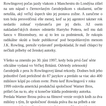
Rowlingovej počas jazdy vlakom z Manchestru do Londýna zišiel
na um nápad s čiernovlasým čarodejníkom s okuliarmi, určite
netušila, aký veľký úspech táto jej postava zožne. A zaručene o
tom bola presvedčená ešte menej, keď sa jej agentovi takmer rok
nedarilo zohnať vydavateľa pre jej dielo. Až osem
nakladateľských domov odmietlo Harryho Pottera, než mu dali
šancu v Bloomsbury, no aj to len za podmienok, že rukopis
radikálne skráti a bude publikovať pod bezpohlavným menom
J.K. Rowling, pretože vydavateľ predpokladal, že malí chlapci by
nečítali príbehy od ženskej autorky.
Všetko sa zmenilo po 30. júni 1997, kedy bola prvá časť série
oficiálne vydaná vo Veľkej Británii. Odvtedy zelenooký
čarodejník z pera Jo Rowlingovej lámal rekordy. Dodnes boli jeho
jednotlivé časti preložené do 87 jazykov a predalo sa viac ako 400
miliónov kópií po celom svete. Preto keď Rowlingovú v roku
1999 oslovila americká produkčná spoločnosť Warner Bros,
prišiel čas na to, aby si konečne kládla podmienky autorka.
Predala Warner Brosu práva na filmové verzie svojich kníh za dva
milióny s tým, že spoločnosť dostala práva iba na príbeh a nie