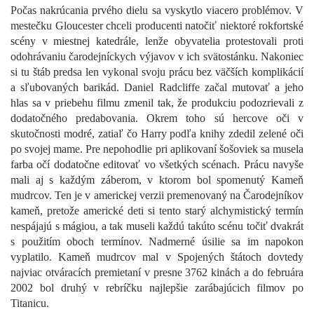
Počas nakrúcania prvého dielu sa vyskytlo viacero problémov. V
mestečku Gloucester chceli producenti natočiť niektoré rokfortské
scény v miestnej katedrále, lenže obyvatelia protestovali proti
odohrávaniu čarodejníckych výjavov v ich svätostánku. Nakoniec
si tu štáb predsa len vykonal svoju prácu bez väčších komplikácií
a sľubovaných barikád. Daniel Radcliffe začal mutovať a jeho
hlas sa v priebehu filmu zmenil tak, že produkciu podozrievali z
dodatočného predabovania. Okrem toho sú hercove oči v
skutočnosti modré, zatiaľ čo Harry podľa knihy zdedil zelené oči
po svojej mame. Pre nepohodlie pri aplikovaní šošoviek sa musela
farba očí dodatočne editovať vo všetkých scénach. Prácu navyše
mali aj s každým záberom, v ktorom bol spomenutý Kameň
mudrcov. Ten je v americkej verzii premenovaný na Čarodejníkov
kameň, pretože americké deti si tento starý alchymistický termín
nespájajú s mágiou, a tak museli každú takúto scénu točiť dvakrát
s použitím oboch termínov. Nadmerné úsilie sa im napokon
vyplatilo. Kameň mudrcov mal v Spojených štátoch dovtedy
najviac otváracích premietaní v presne 3762 kinách a do februára
2002 bol druhý v rebríčku najlepšie zarábajúcich filmov po
Titanicu.