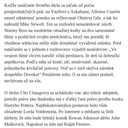
Keďže natáčanie štvrtého dielu sa začalo už počas
postprodukčných prác na Väzňovi z Azkabanu, Alfonso Cuarón
musel odmietnuť ponuku na režírovanie Ohnivej čaše, a tak ho
nahradil Mike Newell. Ten sa rozhodol nenasledovať návrh
Warner Bros na rozdelenie obsažnej knihy na dva samostatné
filmy a poslúchol svojho predchodcu, ktorý mu poradil, že
vhodnou selekciou môže stále dosiahnuť vyváženú snímku. Pred
natáčaním sa v jednom z rozhovorov vyjadril nasledovne: „Vo
svojom filme chcem narušiť vžitú predstavu, že deti sú dobručkí
anjelikovia. Podľa mňa sú kruté, zlé, nenávistné, skazené,
jednoducho krvilačné potvory. Veď sa v nich skrýva zárodok
dospelého človeka!“ Posúdenie toho, či sa mu zámer podaril,
nechávam už na vás.
O úlohu Cho Changovej sa uchádzalo viac ako tritisíc adeptiek,
pretože práve táto študentka má v ďalšej časti právo prvého bozku
Harryho Pottera. Najdiskutovanejšou postavou bolo však
obsadenie Lorda Voldemorta. Po internete a médiami sa šírili
klebety, že ním bude britský komik Rowan Atkinson alebo John
Malkovich. Napokon sa ním stal Ralph Fiennes.