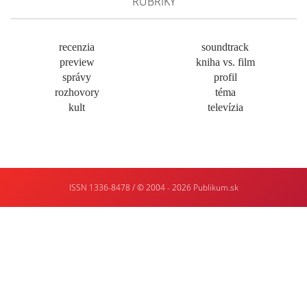
RUBRIKY
recenzia
soundtrack
preview
kniha vs. film
správy
profil
rozhovory
téma
kult
televízia
ISSN 1336-8478 / © 2004 - 2026
Publikum.sk
Tvorba
webstránok
:
Enjoy
:)