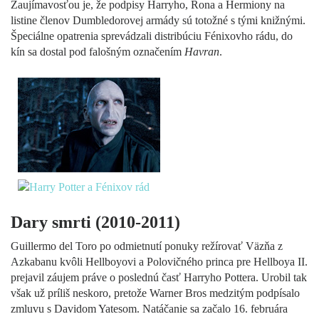
Zaujímavosťou je, že podpisy Harryho, Rona a Hermiony na
listine členov Dumbledorovej armády sú totožné s tými knižnými.
Špeciálne opatrenia sprevádzali distribúciu Fénixovho rádu, do
kín sa dostal pod falošným označením
Havran
.
Dary smrti (2010-2011)
Guillermo del Toro po odmietnutí ponuky režírovať Väzňa z
Azkabanu kvôli Hellboyovi a Polovičného princa pre Hellboya II.
prejavil záujem práve o poslednú časť Harryho Pottera. Urobil tak
však už príliš neskoro, pretože Warner Bros medzitým podpísalo
zmluvu s Davidom Yatesom. Natáčanie sa začalo 16. februára