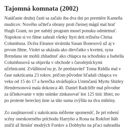
Tajomná komnata (2002)
Natáčanie druhej časti sa začalo iba dva dni po premiére Kameňa
mudrcov. Nového učiteľa obrany proti čiernej mágií mal hrať
Hugh Grant, no pre nabitý program musel ponuku odmietnuť.
Napokon si vo filme zahrali všetky štyri deti režiséra Chrisa
Columbusa. Dcéra Eleanor stvárnila Susan Bonesovú už aj v
prvom filme, Violet sa ukázala ako dievčatko s kvetmi, syna
Brendana ste mohli zhliadnuť ako chlapca na schodisku a Isabella
Columbusová sa objavila v obchode s čarodejníckymi
učebnicami. Zvláštnosťou je, že predstaviteľ Toma Riddla mal v
čase nakrúcania 23 rokov, pričom pôvodne hľadali chlapca vo
veku od 15 do 17 a herečka stvárňujúca Umrnčanú Myrtu Shirley
Hendersonová mala dokonca 40. Daniel Radcliffe mal pôvodne
za účinkovanie v tejto snímke zinkasovať len 125 tisíc libier, no
po proteste hereckej únie sa táto suma zvýšila na dva milióny.
Zo zaujímavostí z nakrúcania môžeme spomenúť, že pri robení
scény oneskoreného príchodu Harryho a Rona na Rokfort štáb
zničil až štrnásť modrých Fordov a Dobbyho na pľaci nahradila