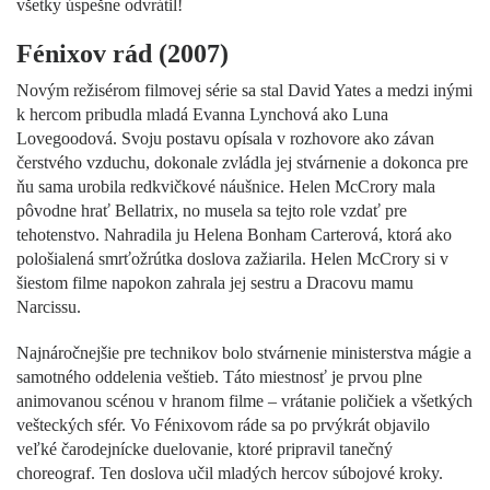
všetky úspešne odvrátil!
Fénixov rád (2007)
Novým režisérom filmovej série sa stal David Yates a medzi inými
k hercom pribudla mladá Evanna Lynchová ako Luna
Lovegoodová. Svoju postavu opísala v rozhovore ako závan
čerstvého vzduchu, dokonale zvládla jej stvárnenie a dokonca pre
ňu sama urobila redkvičkové náušnice. Helen McCrory mala
pôvodne hrať Bellatrix, no musela sa tejto role vzdať pre
tehotenstvo. Nahradila ju Helena Bonham Carterová, ktorá ako
pološialená smrťožrútka doslova zažiarila. Helen McCrory si v
šiestom filme napokon zahrala jej sestru a Dracovu mamu
Narcissu.
Najnáročnejšie pre technikov bolo stvárnenie ministerstva mágie a
samotného oddelenia veštieb. Táto miestnosť je prvou plne
animovanou scénou v hranom filme – vrátanie poličiek a všetkých
vešteckých sfér. Vo Fénixovom ráde sa po prvýkrát objavilo
veľké čarodejnícke duelovanie, ktoré pripravil tanečný
choreograf. Ten doslova učil mladých hercov súbojové kroky.