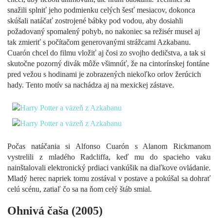
snažili splniť jeho podmienku celých šesť mesiacov, dokonca
skúšali natáčať zostrojené bábky pod vodou, aby dosiahli
požadovaný spomalený pohyb, no nakoniec sa režisér musel aj
tak zmieriť s počítačom generovanými strážcami Azkabanu.
Cuarón chcel do filmu vložiť aj čosi zo svojho dedičstva, a tak si
skutočne pozorný divák môže všimnúť, že na cintorínskej fontáne
pred vežou s hodinami je zobrazených niekoľko orlov žerúcich
hady. Tento motív sa nachádza aj na mexickej zástave.
Počas natáčania si Alfonso Cuarón s Alanom Rickmanom
vystrelili z mladého Radcliffa, keď mu do spacieho vaku
nainštalovali elektronický prdiaci vankúšik na diaľkove ovládanie.
Mladý herec napriek tomu zostával v postave a pokúšal sa dohrať
celú scénu, zatiaľ čo sa na ňom celý štáb smial.
Ohnivá čaša (2005)