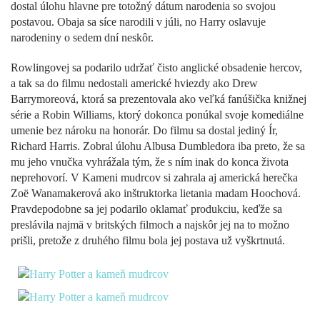
dostal úlohu hlavne pre totožný dátum narodenia so svojou
postavou. Obaja sa síce narodili v júli, no Harry oslavuje
narodeniny o sedem dní neskôr.
Rowlingovej sa podarilo udržať čisto anglické obsadenie hercov,
a tak sa do filmu nedostali americké hviezdy ako Drew
Barrymoreová, ktorá sa prezentovala ako veľká fanúšička knižnej
série a Robin Williams, ktorý dokonca ponúkal svoje komediálne
umenie bez nároku na honorár. Do filmu sa dostal jediný Ír,
Richard Harris. Zobral úlohu Albusa Dumbledora iba preto, že sa
mu jeho vnučka vyhrážala tým, že s ním inak do konca života
neprehovorí. V Kameni mudrcov si zahrala aj americká herečka
Zoë Wanamakerová ako inštruktorka lietania madam Hoochová.
Pravdepodobne sa jej podarilo oklamať produkciu, keďže sa
preslávila najmä v britských filmoch a najskôr jej na to možno
prišli, pretože z druhého filmu bola jej postava už vyškrtnutá.