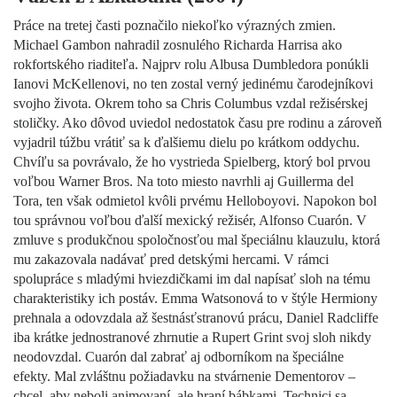
Práce na tretej časti poznačilo niekoľko výrazných zmien.
Michael Gambon nahradil zosnulého Richarda Harrisa ako
rokfortského riaditeľa. Najprv rolu Albusa Dumbledora ponúkli
Ianovi McKellenovi, no ten zostal verný jedinému čarodejníkovi
svojho života. Okrem toho sa Chris Columbus vzdal režisérskej
stoličky. Ako dôvod uviedol nedostatok času pre rodinu a zároveň
vyjadril túžbu vrátiť sa k ďalšiemu dielu po krátkom oddychu.
Chvíľu sa povrávalo, že ho vystrieda Spielberg, ktorý bol prvou
voľbou Warner Bros. Na toto miesto navrhli aj Guillerma del
Tora, ten však odmietol kvôli prvému Helloboyovi. Napokon bol
tou správnou voľbou ďalší mexický režisér, Alfonso Cuarón. V
zmluve s produkčnou spoločnosťou mal špeciálnu klauzulu, ktorá
mu zakazovala nadávať pred detskými hercami. V rámci
spolupráce s mladými hviezdičkami im dal napísať sloh na tému
charakteristiky ich postáv. Emma Watsonová to v štýle Hermiony
prehnala a odovzdala až šestnásťstranovú prácu, Daniel Radcliffe
iba krátke jednostranové zhrnutie a Rupert Grint svoj sloh nikdy
neodovzdal. Cuarón dal zabrať aj odborníkom na špeciálne
efekty. Mal zvláštnu požiadavku na stvárnenie Dementorov –
chcel, aby neboli animovaní, ale hraní bábkami. Technici sa