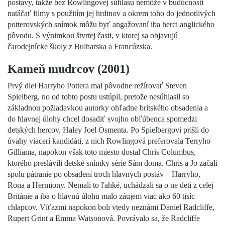
postavy, takže bez Rowlingovej súhlasu nemôže v budúcnosti
natáčať filmy s použitím jej hrdinov a okrem toho do jednotlivých
potterovských snímok môžu byť angažovaní iba herci anglického
pôvodu. S výnimkou štvrtej časti, v ktorej sa objavujú
čarodejnícke školy z Bulharska a Francúzska.
Kameň mudrcov (2001)
Prvý diel Harryho Pottera mal pôvodne režírovať Steven
Spielberg, no od tohto postu ustúpil, pretože nesúhlasil so
základnou požiadavkou autorky ohľadne britského obsadenia a
do hlavnej úlohy chcel dosadiť svojho obľúbenca spomedzi
detských hercov, Haley Joel Osmenta. Po Spielbergovi prišli do
úvahy viacerí kandidáti, z nich Rowlingová preferovala Terryho
Gilliama, napokon však toto miesto dostal Chris Columbus,
ktorého preslávili detské snímky série Sám doma. Chris a Jo začali
spolu pátranie po obsadení troch hlavných postáv – Harryho,
Rona a Hermiony. Nemali to ľahké, uchádzali sa o ne deti z celej
Británie a iba o hlavnú úlohu malo záujem viac ako 60 tisíc
chlapcov. Víťazmi napokon boli vtedy neznámi Daniel Radcliffe,
Rupert Grint a Emma Watsonová. Povrávalo sa, že Radcliffe