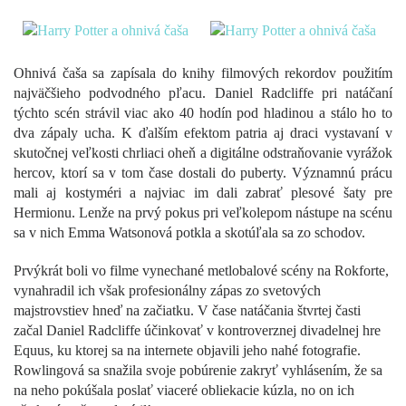
Ohnivá čaša sa zapísala do knihy filmových rekordov použitím
najväčšieho podvodného pľacu. Daniel Radcliffe pri natáčaní
týchto scén strávil viac ako 40 hodín pod hladinou a stálo ho to
dva zápaly ucha. K ďalším efektom patria aj draci vystavaní v
skutočnej veľkosti chrliaci oheň a digitálne odstraňovanie vyrážok
hercov, ktorí sa v tom čase dostali do puberty. Významnú prácu
mali aj kostyméri a najviac im dali zabrať plesové šaty pre
Hermionu. Lenže na prvý pokus pri veľkolepom nástupe na scénu
sa v nich Emma Watsonová potkla a skotúľala sa zo schodov.
Prvýkrát boli vo filme vynechané metlobalové scény na Rokforte,
vynahradil ich však profesionálny zápas zo svetových
majstrovstiev hneď na začiatku. V čase natáčania štvrtej časti
začal Daniel Radcliffe účinkovať v kontroverznej divadelnej hre
Equus, ku ktorej sa na internete objavili jeho nahé fotografie.
Rowlingová sa snažila svoje pobúrenie zakryť vyhlásením, že sa
na neho pokúšala poslať viaceré obliekacie kúzla, no on ich