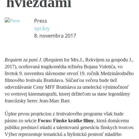
hviezdami
Press
správy
8. novembra 2017
Requiem za pani J.
(Requiem for Mrs.J., Rekvijem za gospođu J.,
2017), oceňovaná tragikomédia režiséra Bojana Vuletića, vo
štvrtok 9. novembra slávnostne otvorí 19. ročník Medzinárodného
filmového festivalu Bratislava. Súčasťou večera bude tiež
odovzdávanie Ceny MFF Bratislava za umeleckú výnimočnosť
vo svetovej kinematografii, ktorej držiteľom sa stane legendárny
francúzsky herec Jean-Marc Barr.
Úplne prvou projekciou z festivalového programu však bude
pásmo zo sekcie
Focus: Fínske krátke filmy
, ktorá domácemu
publiku predstaví mladú a talentovanú generáciu fínskych tvorcov.
Výber reprezentuje tematickú a štylistickú pestrosť mladého