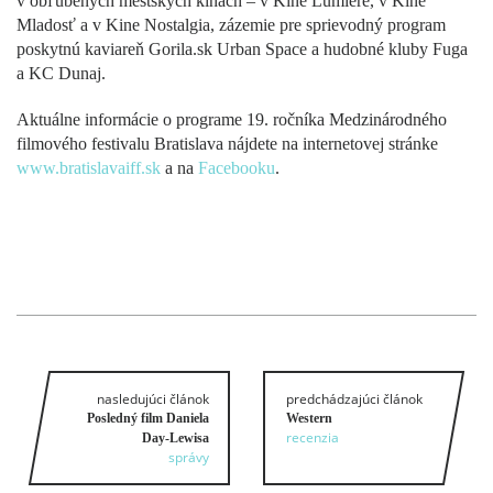
v obľúbených mestských kinách – v Kine Lumière, v Kine
Mladosť a v Kine Nostalgia, zázemie pre sprievodný program
poskytnú kaviareň Gorila.sk Urban Space a hudobné kluby Fuga
a KC Dunaj.
Aktuálne informácie o programe 19. ročníka Medzinárodného
filmového festivalu Bratislava nájdete na internetovej stránke
www.bratislavaiff.sk
a na
Facebooku
.
nasledujúci článok
predchádzajúci článok
Posledný film Daniela
Western
recenzia
Day‑Lewisa
správy