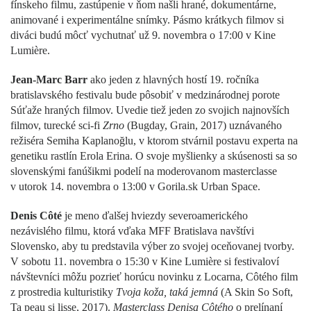
fínskeho filmu, zastúpenie v ňom našli hrané, dokumentárne,
animované i experimentálne snímky. Pásmo krátkych filmov si
diváci budú môcť vychutnať už 9. novembra o 17:00 v Kine
Lumière.
Jean-Marc Barr
ako jeden z hlavných hostí 19. ročníka
bratislavského festivalu bude pôsobiť v medzinárodnej porote
Súťaže hraných filmov. Uvedie tiež jeden zo svojich najnovších
filmov, turecké sci-fi
Zrno
(Bugday, Grain, 2017) uznávaného
režiséra Semiha Kaplanoğlu, v ktorom stvárnil postavu experta na
genetiku rastlín Erola Erina. O svoje myšlienky a skúsenosti sa so
slovenskými fanúšikmi podelí na moderovanom masterclasse
v utorok 14. novembra o 13:00 v Gorila.sk Urban Space.
Denis Côté
je meno ďalšej hviezdy severoamerického
nezávislého filmu, ktorá vďaka MFF Bratislava navštívi
Slovensko, aby tu predstavila výber zo svojej oceňovanej tvorby.
V sobotu 11. novembra o 15:30 v Kine Lumière si festivaloví
návštevníci môžu pozrieť horúcu novinku z Locarna, Côtého film
z prostredia kulturistiky
Tvoja koža, taká jemná
(A Skin So Soft,
Ta peau si lisse, 2017).
Masterclass Denisa Côtého
o prelínaní