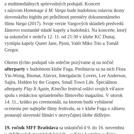
a multimediálnych sprievodných podujatí. Koncert
s názvom
Hommage à M. Varga
bude hudobnou oslavou ikony
slovenského bigbítu pri príležitosti premiéry dokumentárneho
filmu
Varga
(2017). Svoje verzie Vargových skladieb predvedú
žánrovo rozmanité mladé kapely a hudobníci. Na koncerte, ktorý
sa uskutoční v nedeľu 12. 11. od 21:30 v klube KC Dunaj,
vystúpia kapely Queer Jane, Pjoni, Valér Miko Trio a Tomáš
Gregor.
Okrem týchto podujatí vás srdečne pozývame aj na nočné
afterparty
v hudobnom klube Fuga. Predstavia sa na nich Flora
Yin-Wong, Biomat, Alavux, Intergalactic Lovers, Lee Anderson,
Sajjra, Hidden by the Grapes, Small Town Life. Špeciálnou
afterparty
Play It Again, Kinečko
festival oslávi svojich víťazov
spolu s redakciou spriateleného filmového magazínu. V utorok
14. 11., krátko po ceremoniáli, na ktorom budú vyhlásené
ocenenia pre najlepšie filmy festivalu, sa v klube Fuga o zábavu
postarajú slovenskí filmári v nezvyčajnej úlohe dídžejov.
19. ročník MFF Bratislava
sa uskutoční d 9. do 16. novembra