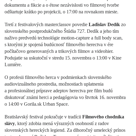
dokumentu a fikcie a o étose nezávislosti vo filmovej tvorbe
odštartuje krátko po projekcii, o 17:00 na rovnakom mieste.
Tretí z festivalových masterclassov povedie
Ladislav Dedík
zo
slovenského postprodukčného Štúdia 727. Dedík a jeho tím
naživo predvedú technológie motion-capture a full body scan,
s ktorými je spojená budúcnosť filmového herectva v ére
počítačovo generovaných a trikových filmov a videohier.
Podujatie sa uskutoční v stredu 15. novembra o 13:00 v Kine
Lumière.
O profesii filmového herca v podmienkach slovenského
audiovizuálneho prostredia, možnostiach uplatnenia
a profesionálnej príprave adeptov herectva pre film budú
diskutovať známi herci a pedagógovia vo štvrtok 16. novembra
o 14:00 v Gorila.sk Urban Space.
Bratislavský festival pokračuje v tradícii
Filmového chodníka
slávy
, ktorý zdobia mená výrazných osobností z radov
slovenských hereckých legiend. Za dlhoročný umelecký prínos