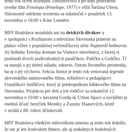
tento rok ocení Božidaru Turzonovovú a pri tejto príležitosti
uvedie film
Penelopa
(Penelope, 1977) v réžii Štefana Uhera.
Slávnostné udelenie ocenenia sa uskutoční v pondelok 13.
novembra o 18:00 v Kine Lumière.
MFF Bratislava nezabúda ani na
detských divákov
a
v spolupráci s Rozhlasom a televíziou Slovenska prinesie na
plátno výber z populárnej večerníčkovej série
Najmenší hrdinovia
.
Jej hrdinka Terezka dostane na Vianoce stavebnicu, z ktorej si
poskladá dvoch podivuhodných panáčikov, Paličku a Guličku. Tí
sa starajú o jej dobrú náladu, zdravie, čistotu životného prostredia,
ba aj o jej výchovu. Sekcia Junior je tento rok venovaná legende
slovenského animovaného filmu, režisérovi a pedagógovi
Františkovi Jurišičovi, ktorý je priekopníkom bábkového filmu na
Slovensku. Projekcia pre deti a ich rodičov sa uskutoční 12.
novembra o 10:00 v kaviarni Gorila.sk Urban Space a ozvláštni ju
osobná účasť herečiek Moniky a Zuzany Haasových, ktoré
v seriáli z 80. rokov účinkovali.
MFF Bratislava všetkým milovníkom umenia aj tento rok dokáže,
že nie je len festivalom filmov, ale aj unikátnych hudobných