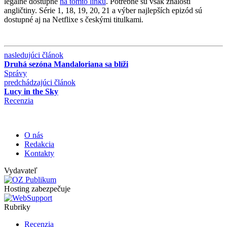
legálne dostupné
na tomto linku
. Potrebné sú však znalosti
angličtiny. Série 1, 18, 19, 20, 21 a výber najlepších epizód sú
dostupné aj na Netflixe s českými titulkami.
nasledujúci článok
Druhá sezóna Mandaloriana sa blíži
Správy
predchádzajúci článok
Lucy in the Sky
Recenzia
O nás
Redakcia
Kontakty
Vydavateľ
Hosting zabezpečuje
Rubriky
Recenzia