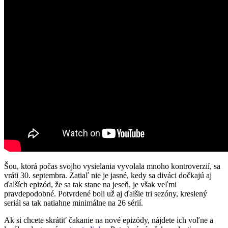
Šou, ktorá počas svojho vysielania vyvolala mnoho kontroverzií, sa
vráti 30. septembra. Zatiaľ nie je jasné, kedy sa diváci dočkajú aj
ďalších epizód, že sa tak stane na jeseň, je však veľmi
pravdepodobné. Potvrdené boli už aj ďalšie tri sezóny, kreslený
seriál sa tak natiahne minimálne na 26 sérií.
Ak si chcete skrátiť čakanie na nové epizódy, nájdete ich voľne a