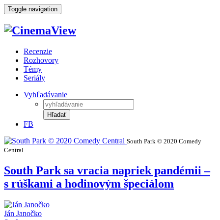
Toggle navigation
Recenzie
Rozhovory
Témy
Seriály
Vyhľadávanie
Hľadať
FB
South Park © 2020 Comedy
Central
South Park sa vracia napriek pandémii –
s rúškami a hodinovým špeciálom
Ján Janočko