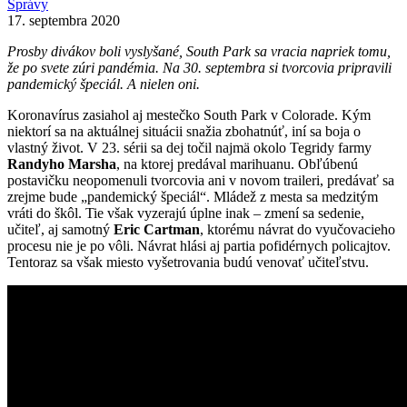
Správy
17. septembra 2020
Prosby divákov boli vyslyšané, South Park sa vracia napriek tomu,
že po svete zúri pandémia. Na 30. septembra si tvorcovia pripravili
pandemický špeciál. A nielen oni.
Koronavírus zasiahol aj mestečko South Park v Colorade. Kým
niektorí sa na aktuálnej situácii snažia zbohatnúť, iní sa boja o
vlastný život. V 23. sérii sa dej točil najmä okolo Tegridy farmy
Randyho Marsha
, na ktorej predával marihuanu. Obľúbenú
postavičku neopomenuli tvorcovia ani v novom traileri, predávať sa
zrejme bude „pandemický špeciál“. Mládež z mesta sa medzitým
vráti do škôl. Tie však vyzerajú úplne inak – zmení sa sedenie,
učiteľ, aj samotný
Eric Cartman
, ktorému návrat do vyučovacieho
procesu nie je po vôli. Návrat hlási aj partia pofidérnych policajtov.
Tentoraz sa však miesto vyšetrovania budú venovať učiteľstvu.