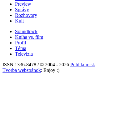
Preview
Správy
Rozhovory
Kult
Soundtrack
Kniha vs. film
Profil
Téma
Televízia
ISSN 1336-8478 / © 2004 - 2026
Publikum.sk
Tvorba webstránok
: Enjoy :)