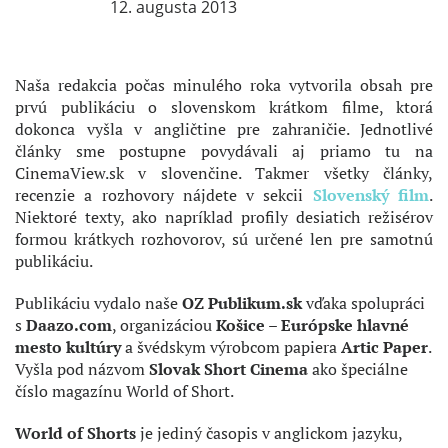
12. augusta 2013
Naša redakcia počas minulého roka vytvorila obsah pre
prvú publikáciu o slovenskom krátkom filme, ktorá
dokonca vyšla v angličtine pre zahraničie. Jednotlivé
články sme postupne povydávali aj priamo tu na
CinemaView.sk v slovenčine. Takmer všetky články,
recenzie a rozhovory nájdete v sekcii
Slovenský film
.
Niektoré texty, ako napríklad profily desiatich režisérov
formou krátkych rozhovorov, sú určené len pre samotnú
publikáciu.
Publikáciu vydalo naše
OZ Publikum.sk
vďaka spolupráci
s
Daazo.com
, organizáciou
Košice – Európske hlavné
mesto kultúry
a švédskym výrobcom papiera
Artic Paper
.
Vyšla pod názvom
Slovak Short Cinema
ako špeciálne
číslo magazínu World of Short.
World of Shorts
je jediný časopis v anglickom jazyku,