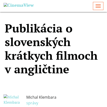
Togg
navi
Publikácia o
slovenských
krátkych filmoch
v angličtine
Michal Klembara
správy