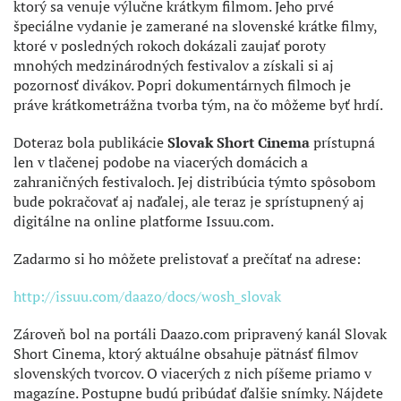
ktorý sa venuje výlučne krátkym filmom. Jeho prvé
špeciálne vydanie je zamerané na slovenské krátke filmy,
ktoré v posledných rokoch dokázali zaujať poroty
mnohých medzinárodných festivalov a získali si aj
pozornosť divákov. Popri dokumentárnych filmoch je
práve krátkometrážna tvorba tým, na čo môžeme byť hrdí.
Doteraz bola publikácie
Slovak Short Cinema
prístupná
len v tlačenej podobe na viacerých domácich a
zahraničných festivaloch. Jej distribúcia týmto spôsobom
bude pokračovať aj naďalej, ale teraz je sprístupnený aj
digitálne na online platforme Issuu.com.
Zadarmo si ho môžete prelistovať a prečítať na adrese:
http://issuu.com/daazo/docs/wosh_slovak
Zároveň bol na portáli Daazo.com pripravený kanál Slovak
Short Cinema, ktorý aktuálne obsahuje pätnásť filmov
slovenských tvorcov. O viacerých z nich píšeme priamo v
magazíne. Postupne budú pribúdať ďalšie snímky. Nájdete