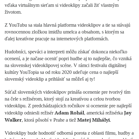
vďaka virtuálnym sieťam si videoklipy začali žiť vlastným
životom.
Z YouTubu sa stala hlavná platforma videoklipov a tie sa stávajú
rovnocennou zložkou imidžu umelca a obsahom, s ktorým sa
ďalej kreatívne pracuje na internetových platformách.
Hudobníci, speváci a interpreti môžu získať dokonca niekoľko
ocenení, a je načase oceniť popri hudbe aj to najlepšie, čo vzniká
na slovenskej videoklipovej scéne. V rámci festivalu digitálnej
kultúry YouTopia sa od roku 2020 udeľuje cena o najlepší
slovenský videoklip a prihlásiť sa môžeš aj ty!
Súťaž slovenských videoklipov prináša ocenenie pre tvorivý tím
na čele s režisérom, ktorý stojí za kreatívou a celou tvorbou
videoklipu. Z predchádzajúcich ročníkov si ocenenie pre najlepší
Adam Rohál
Jay
videoklip odniesli režisér
, americká režisérka
Walker
Matej Mihályi
, ktorá pôsobí v Prahe a tiež
.
Videoklipy bude hodnotiť odborná porota z oblasti filmu, hudby a