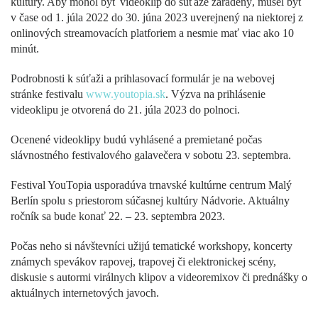
kultúry. Aby mohol byť videoklip do súťaže zaradený, musel byť
v čase od 1. júla 2022 do 30. júna 2023 uverejnený na niektorej z
onlinových streamovacích platforiem a nesmie mať viac ako 10
minút.
Podrobnosti k súťaži a prihlasovací formulár je na webovej
stránke festivalu
www.youtopia.sk
. Výzva na prihlásenie
videoklipu je otvorená do 21. júla 2023 do polnoci.
Ocenené videoklipy budú vyhlásené a premietané počas
slávnostného festivalového galavečera v sobotu 23. septembra.
Festival YouTopia usporadúva trnavské kultúrne centrum Malý
Berlín spolu s priestorom súčasnej kultúry Nádvorie. Aktuálny
ročník sa bude konať 22. – 23. septembra 2023.
Počas neho si návštevníci užijú tematické workshopy, koncerty
známych spevákov rapovej, trapovej či elektronickej scény,
diskusie s autormi virálnych klipov a videoremixov či prednášky o
aktuálnych internetových javoch.