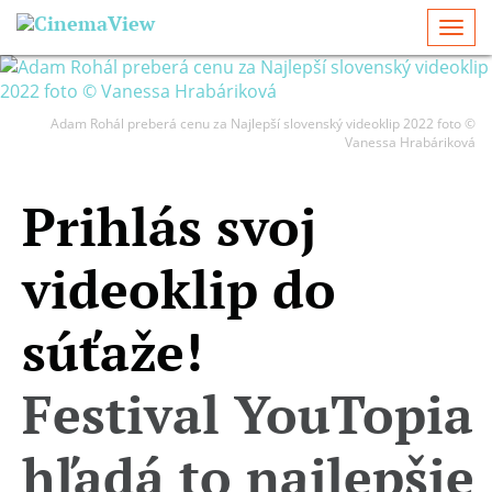
Togg
navi
Adam Rohál preberá cenu za Najlepší slovenský videoklip 2022 foto ©
Vanessa Hrabáriková
Prihlás svoj
videoklip do
súťaže!
Festival YouTopia
hľadá to najlepšie