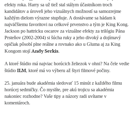
efekty roka. Harry sa už tiež stal stálym účastníkom troch
kandidátov a úroveň jeho vizuálnych možností sa samozrejme
každým dielom výrazne stupňuje. A dostávame sa hádam k
najväčšiemu favoritovi na celkové prvenstvo a tým je King Kong.
Jackson po hattricku oscarov za vizuálne efekty za trilógiu Pána
Prsteňov (2002-2004) si šúcha ruky a jeho divoký a dojímavý
opičiak pôsobí plne reálne a rovnako ako u Gluma aj za King
Andy Serkis
Kongom stojí
.
A ktoré štúdio má najviac horúcich želiezok v ohni? Na čele vedie
ILM
štúdio
, ktoré má vo výberu až štyri filmové počiny.
25. januára bude akadémia sledovať 15 minút z každého filmu
horúcej sedmičky. Čo myslíte, pre akú trojicu sa akadémia
nakoniec rozhodne? Vaše tipy a názory radi uvítame v
komentároch.