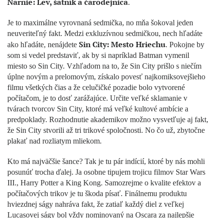
Narnie: Lev, šatník a čarodejnica
.
Je to maximálne vyrovnaná sedmička, no mňa šokoval jeden
neuveriteľný fakt. Medzi exkluzívnou sedmičkou, nech hľadáte
Sin City: Mesto Hriechu
ako hľadáte, nenájdete
. Pokojne by
som si vedel predstaviť, ak by si napríklad Batman vymenil
miesto so Sin City. Vzhľadom na to, že Sin City prišlo s niečím
úplne novým a prelomovým, získalo povesť najkomiksovejšieho
filmu všetkých čias a že celučičké pozadie bolo vytvorené
počítačom, je to dosť zarážajúce. Určite veľké sklamanie v
tvárach tvorcov Sin City, ktoré má veľké kultové ambície a
predpoklady. Rozhodnutie akademikov možno vysvetľuje aj fakt,
že Sin City stvorili až tri trikové spoločnosti. No čo už, zbytočne
plakať nad rozliatym mliekom.
Kto má najväčšie šance? Tak je tu pár indícií, ktoré by nás mohli
posunúť trocha ďalej. Ja osobne tipujem trojicu filmov Star Wars
III., Harry Potter a King Kong. Samozrejme o kvalite efektov a
počítačových trikov je tu škoda písať. Finálnemu produktu
hviezdnej ságy nahráva fakt, že zatiaľ každý diel z veľkej
Lucasovej ságy bol vždy nominovaný na Oscara za najlepšie