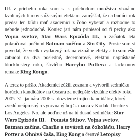
Už v priebehu roka som sa s príchodom množstva vizuálne
kvalitných filmov s úžasnými efektami zamýšľal, že na budúci rok
predsa len búdu mať akademici z čoho vyberať a rozhodne to
nebude jednoduché. Koniec jari nám priniesol sci-fi pecky ako
Vojna svetov
Star Wars Epizóda III.
,
, a začiatok leta
Batman začína
Sin City
pokračoval počinmi
a
. Proste som si
povedal, že vcelku vydarený rok na vizuálne efekty a to som ešte
zabudol na dva posledné, decembrové, efektmi napráskané
Harryho Pottera
blockbustery roka, štrvtého
a Jacksonov
King Konga
remake
.
A teraz to prišlo. Akademici zúžili zoznam a vytvorili sedmičku
horúcich kandidátov na Oscara za nejlepšie vizuálne efekty roku
2005. 31. januára 2006 sa dozvieme trojicu kandidátov, ktorý
zvedú neúprosný a vyrovnaný boj 5. marca v Kodak Theatre v
Star
Los Angeles. No, ale poďme už na tú dusnú sedmičku:
Wars Epizóda III. – Pomsta Sithov
Vojna svetov
,
,
Batman začína
Charlie a továreň na čokoládu
Harry
,
,
Potter a Ohnivá čaša
King Kong
Letopisy
,
a čerstvé