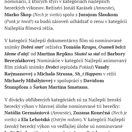
nominácií, z ktorých štyri v kategóriách najlepších
hereckých výkonov. Režiséri Jonáš Karásek (
),
Amnestie
Marko Škop
(
) spolu s
Jurajom Šlaukom
Nech je svetlo
(
) sa budú zároveň uchádzať o cenu v kategórii
Punk je hned!
Najlepšia filmová réžia.
V kategórii Najlepší dokumentárny film sú nominované
snímky
režiséra
Tomáša Krupu
,
Dobrá smrť
Osamelí bežci:
od
Martina Repku
a
od
Barbory
Ideme ďalej!
Skutol sa stal
Berezňákovej
. Nominácie v kategórii Najlepší animovaný
film získali snímky
(epizóda
)
Vandy
Drobci
Poklad
Raýmanovej
a
Michala Strussa
,
v réžii
Sh_t Happens
Michaely Mihályiovej
v spolupráci s
Davidom
Štumpfom
a
Martina Smatanu
.
Šarkan
V divácky obľúbených kategóriách sú za Najlepší ženský
herecký výkon v hlavnej úlohe nominované tri herečky:
Natália Germániová
(
),
Zuzana Konečná
(
Amnestie
Nech je
) a
Ela Lehotská
(
). V kategórii Najlepší
svetlo
Ostrým nožom
ženský herecký výkon vo vedľajšej úlohe sú nominované