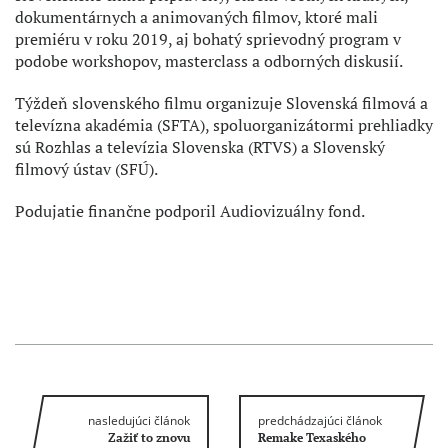
dokumentárnych a animovaných filmov, ktoré mali
premiéru v roku 2019, aj bohatý sprievodný program v
podobe workshopov, masterclass a odborných diskusií.
Týždeň slovenského filmu organizuje Slovenská filmová a
televízna akadémia (SFTA), spoluorganizátormi prehliadky
sú Rozhlas a televízia Slovenska (RTVS) a Slovenský
filmový ústav (SFÚ).
Podujatie finančne podporil Audiovizuálny fond.
nasledujúci článok
predchádzajúci článok
Zažiť to znovu
Remake Texaského