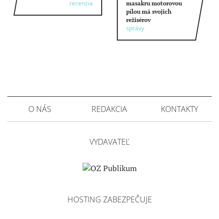
recenzia
masakru motorovou
pílou má svojich
režisérov
správy
O NÁS
REDAKCIA
KONTAKTY
VYDAVATEĽ
HOSTING ZABEZPEČUJE