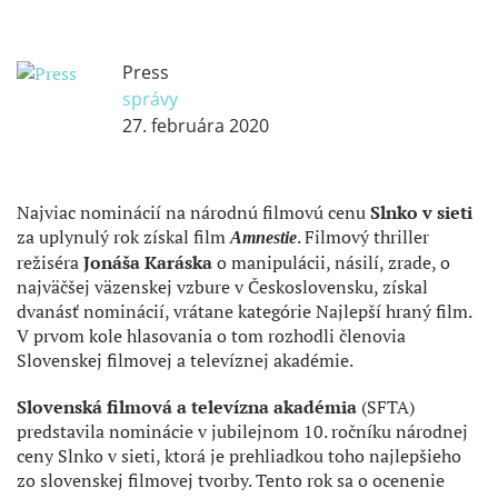
Press
správy
27. februára 2020
Najviac nominácií na národnú filmovú cenu
Slnko v sieti
za uplynulý rok získal film
. Filmový thriller
Amnestie
režiséra
Jonáša Karáska
o manipulácii, násilí, zrade, o
najväčšej väzenskej vzbure v Československu, získal
dvanásť nominácií, vrátane kategórie Najlepší hraný film.
V prvom kole hlasovania o tom rozhodli členovia
Slovenskej filmovej a televíznej akadémie.
Slovenská filmová a televízna akadémia
(SFTA)
predstavila nominácie v jubilejnom 10. ročníku národnej
ceny Slnko v sieti, ktorá je prehliadkou toho najlepšieho
zo slovenskej filmovej tvorby. Tento rok sa o ocenenie