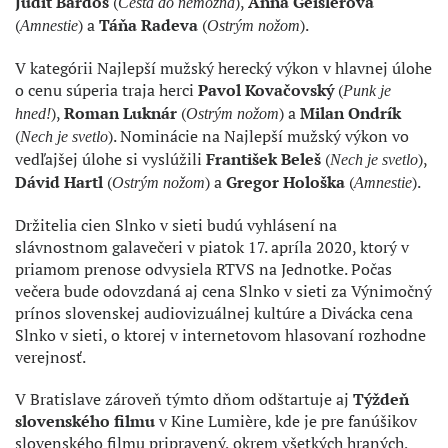
Judit Bárdos
(
),
Anna Geislerová
Cesta do nemožna
(
) a
Táňa Radeva
(
).
Amnestie
Ostrým nožom
V kategórii Najlepší mužský herecký výkon v hlavnej úlohe
o cenu súperia traja herci
Pavol Kovačovský
(
Punk je
),
Roman Luknár
(
) a
Milan Ondrík
hned!
Ostrým nožom
(
). Nominácie na Najlepší mužský výkon vo
Nech je svetlo
vedľajšej úlohe si vyslúžili
František Beleš
(
),
Nech je svetlo
Dávid Hartl
(
) a
Gregor Hološka
(
).
Ostrým nožom
Amnestie
Držitelia cien Slnko v sieti budú vyhlásení na
slávnostnom galavečeri v piatok 17. apríla 2020, ktorý v
priamom prenose odvysiela RTVS na Jednotke. Počas
večera bude odovzdaná aj cena Slnko v sieti za Výnimočný
prínos slovenskej audiovizuálnej kultúre a Divácka cena
Slnko v sieti, o ktorej v internetovom hlasovaní rozhodne
verejnosť.
V Bratislave zároveň týmto dňom odštartuje aj
Týždeň
slovenského filmu
v Kine Lumière, kde je pre fanúšikov
slovenského filmu pripravený, okrem všetkých hraných,