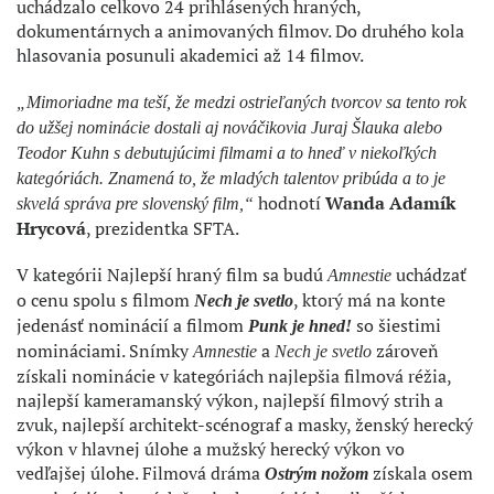
uchádzalo celkovo 24 prihlásených hraných,
dokumentárnych a animovaných filmov. Do druhého kola
hlasovania posunuli akademici až 14 filmov.
„Mimoriadne ma teší, že medzi ostrieľaných tvorcov sa tento rok
do užšej nominácie dostali aj nováčikovia Juraj Šlauka alebo
Teodor Kuhn s debutujúcimi filmami a to hneď v niekoľkých
kategóriách. Znamená to, že mladých talentov pribúda a to je
hodnotí
Wanda Adamík
skvelá správa pre slovenský film,“
Hrycová
, prezidentka SFTA.
V kategórii Najlepší hraný film sa budú
uchádzať
Amnestie
o cenu spolu s filmom
, ktorý má na konte
Nech je svetlo
jedenásť nominácií a filmom
so šiestimi
Punk je hned!
nomináciami. Snímky
a
zároveň
Amnestie
Nech je svetlo
získali nominácie v kategóriách najlepšia filmová réžia,
najlepší kameramanský výkon, najlepší filmový strih a
zvuk, najlepší architekt-scénograf a masky, ženský herecký
výkon v hlavnej úlohe a mužský herecký výkon vo
vedľajšej úlohe. Filmová dráma
získala osem
Ostrým nožom