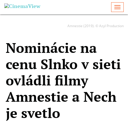
Togg
navi
Amnestie (2019). © Azyl Production
Nominácie na
cenu Slnko v sieti
ovládli filmy
Amnestie a Nech
je svetlo