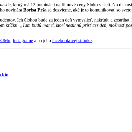
estie
, ktorý má 12 nominácii na filmové ceny Slnko v sieti. Na diskus
ného novinára
Borisa Prša
sa dozvieme, aké je to komunikovať so sveto
dentov. Ich úlohou bude za jeden deň vymyslieť, nakrútiť a zostrihať 
nom kríčku.
„Tam budú mať tí, ktorí nestihnú prísť cez deň, možnosť pozr
EJMu
,
Instagrame
a na jeho
facebookovej stránke
.
h kín