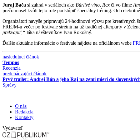
Juraj Bača
si zahral v seriáloch ako
Búrlivé víno
,
Rex
či vo filme
Amn
prečo musel kvôli tejto role podstúpiť špeciálny tréning. Od celebrit
Organizátori navyše pripravujú 24-hodinovú výzvu pre kreatívnych štu
FREJM-u večer po festivale stretnú na už tradičnej afterparty v Zele
prekvapiť,“
láka návštevníkov Ivan Rokošný.
Ďalšie aktuálne informácie o festivale nájdete na oficiálnom webe
FR
nasledujúci článok
Tempos
Recenzia
predchádzajúci článok
Prvý trailer: Andrej Bán a jeho Raj na zemi mieri do slovenskýc
Správy
O nás
Redakcia
Kontakty
Vydavateľ