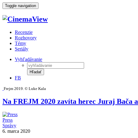
Toggle navigation
Recenzie
Rozhovory
Témy
Seriály
Vyhľadávanie
Hľadať
FB
Frejm 2019. © Luke Kala
Na FREJM 2020 zavíta herec Juraj Bača a 
Press
Správy
6. marca 2020