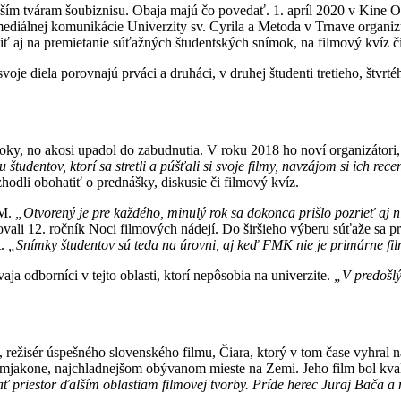
nejším tváram šoubiznisu. Obaja majú čo povedať. 1. apríl 2020 v Kin
mediálnej komunikácie Univerzity sv. Cyrila a Metoda v Trnave organizuj
iť aj na premietanie súťažných študentských snímok, na filmový kvíz či
svoje diela porovnajú prváci a druháci, v druhej študenti tretieho, š
 roky, no akosi upadol do zabudnutia. V roku 2018 ho noví organizátor
 študentov, ktorí sa stretli a púšťali si svoje filmy, navzájom si ich re
hodli obohatiť o prednášky, diskusie či filmový kvíz.
CM.
„Otvorený je pre každého, minulý rok sa dokonca prišlo pozrieť aj n
ovali 12. ročník Noci filmových nádejí. Do širšieho výberu súťaže sa
t.
„Snímky študentov sú teda na úrovni, aj keď FMK nie je primárne fil
a odborníci v tejto oblasti, ktorí nepôsobia na univerzite.
„V predošlý
 režisér úspešného slovenského filmu, Čiara, ktorý v tom čase vyhral n
mjakone, najchladnejšom obývanom mieste na Zemi. Jeho film bol kvali
ť priestor ďalším oblastiam filmovej tvorby. Príde herec Juraj Bača a