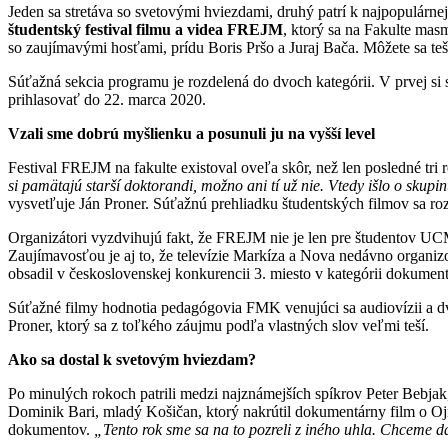
Jeden sa stretáva so svetovými hviezdami, druhý patrí k najpopulár
študentský festival filmu a videa FREJM
, ktorý sa na Fakulte mas
so zaujímavými hosťami, prídu Boris Pršo a Juraj Bača. Môžete sa teš
Súťažná sekcia programu je rozdelená do dvoch kategórii. V prvej si 
prihlasovať do 22. marca 2020.
Vzali sme dobrú myšlienku a posunuli ju na vyšší level
Festival FREJM na fakulte existoval oveľa skôr, než len posledné tri
si pamätajú starší doktorandi, možno ani tí už nie. Vtedy išlo o skupinu
vysvetľuje Ján Proner. Súťažnú prehliadku študentských filmov sa roz
Organizátori vyzdvihujú fakt, že FREJM nie je len pre študentov U
Zaujímavosťou je aj to, že televízie Markíza a Nova nedávno organiz
obsadil v československej konkurencii 3. miesto v kategórii dokumen
Súťažné filmy hodnotia pedagógovia FMK venujúci sa audiovízii a dvaj
Proner, ktorý sa z toľkého záujmu podľa vlastných slov veľmi teší.
Ako sa dostal k svetovým hviezdam?
Po minulých rokoch patrili medzi najznámejších spíkrov Peter Bebjak,
Dominik Bari, mladý Košičan, ktorý nakrútil dokumentárny film o Oj
dokumentov.
„Tento rok sme sa na to pozreli z iného uhla. Chceme da