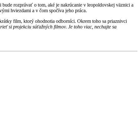
ii bude rozprávať o tom, aké je nakrúcanie v leopoldovskej väznici a
vými hviezdami a v čom spočíva jeho práca.
krátky film, ktorý ohodnotia odborníci. Okrem toho sa priaznivci
ieť si projekciu súťažných filmov. Je toho viac, nechajte sa