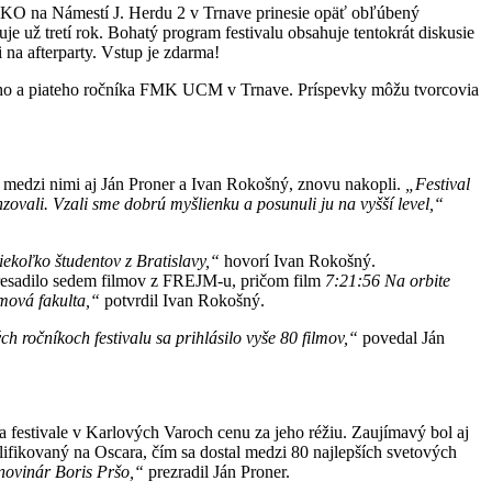
e OKO na Námestí J. Herdu 2 v Trnave prinesie opäť obľúbený
e už tretí rok. Bohatý program festivalu obsahuje tentokrát diskusie
 na afterparty. Vstup je zdarma!
tvrtého a piateho ročníka FMK UCM v Trnave. Príspevky môžu tvorcovia
i, medzi nimi aj Ján Proner a Ivan Rokošný, znovu nakopli.
„Festival
cenzovali. Vzali sme dobrú myšlienku a posunuli ju na vyšší level,“
iekoľko študentov z Bratislavy,“
hovorí Ivan Rokošný.
 presadilo sedem filmov z FREJM-u, pričom film
7:21:56 Na orbite
mová fakulta,“
potvrdil Ivan Rokošný.
ch ročníkoch festivalu sa prihlásilo vyše 80 filmov,“
povedal Ján
a festivale v Karlových Varoch cenu za jeho réžiu. Zaujímavý bol aj
fikovaný na Oscara, čím sa dostal medzi 80 najlepších svetových
 novinár Boris Pršo,“
prezradil Ján Proner.