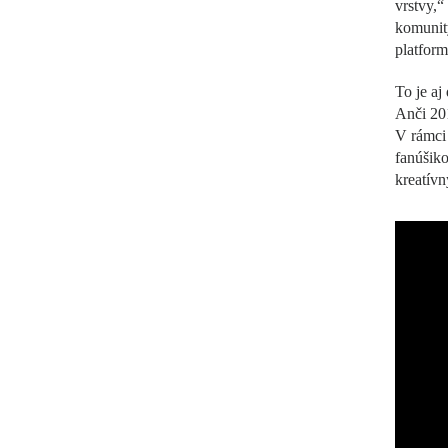
vrstvy,“
komunity
platform
To je aj
Anči 201
V rámci 
fanúšiko
kreatívn