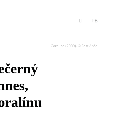
VYHĽADÁVANIE
FB
Coraline (2009). © Fest Anča
večerný
nnes,
oralínu