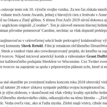
 oslavuje tento rok 10. výročie svojho vzniku. Za ten čas získala množ
 vrátane troch Annie Awards, jednej z hlavných cien z festivalu v Anne
í na Oskara a Zlatý glóbus. S témou Fest Anče 2019 súvisí dokonca a
v anglickom origináli „Coraline“. Ten je zároveň menom hlavnej hrdink
iman pôvodne pomenovať Caroline, nechtiac sa však dopustil preklepu
aujímavosťou v celovečernej sekcii bude prekvapivý kolaboratívny vý
tovej komunity
Shrek Retold
. Film je remakom obľúbeného DreamWor
Shrek a vznikol vlani ako crowdsourcovaný projekt, do ktorého sa zap
0 tvorcov. Nápad inicioval americký komik a videomaker
Grant Duffr
tor každoročného podujatia Shrekfest vo Wisconsine. Cez Twitter zvere
e tvorcov na zapojenie sa spolu s pripraveným plánom scén, ktoré si m
sa stal okamžite po zverejnení traileru koncom roka 2018 obrovský virál
 už takmer 20 rokov získava sympatie publika svojou komplexnosťou.
je zlým zlobrom, v skutočnosti má však všetky kvality epického hrdi
ľúbeného shrekovského citátu, odkazujúceho na tému Identita – „Zlob
le. Vedia oveľa viac, ako si ľudia myslia. Zlobri majú vrstvy, cibule ma