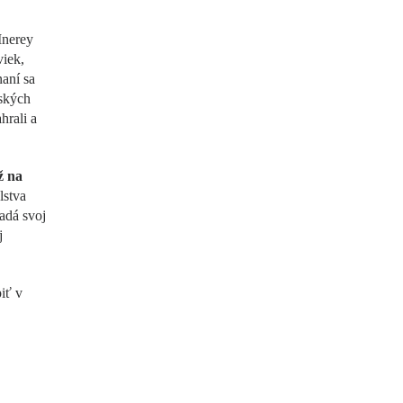
Inerey
viek,
aní sa
tských
hrali a
ž na
lstva
adá svoj
j
iť v