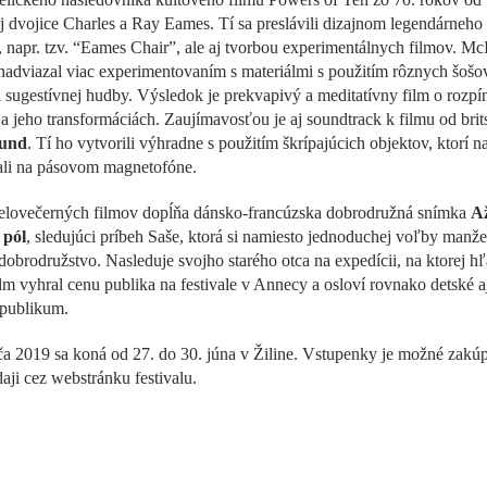
j dvojice Charles a Ray Eames. Tí sa preslávili dizajnom legendárneho
 napr. tzv. “Eames Chair”, ale aj tvorbou experimentálnych filmov. Mc
nadviazal viac experimentovaním s materiálmi s použitím rôznych šošo
 sugestívnej hudby. Výsledok je prekvapivý a meditatívny film o rozpín
a jeho transformáciách. Zaujímavosťou je aj soundtrack k filmu od bri
und
. Tí ho vytvorili výhradne s použitím škrípajúcich objektov, ktorí na
ali na pásovom magnetofóne.
elovečerných filmov dopĺňa dánsko-francúzska dobrodružná snímka
A
 pól
, sledujúci príbeh Saše, ktorá si namiesto jednoduchej voľby manže
dobrodružstvo. Nasleduje svojho starého otca na expedícii, na ktorej hľ
lm vyhral cenu publika na festivale v Annecy a osloví rovnako detské a
 publikum.
a 2019 sa koná od 27. do 30. júna v Žiline. Vstupenky je možné zakúp
aji cez webstránku festivalu.