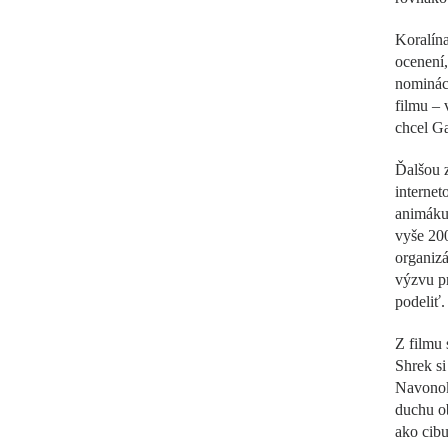
Koralína
ocenení,
nomináci
filmu – 
chcel Ga
Ďalšou z
interne
animáku 
vyše 20
organizá
výzvu pr
podeliť.
Z filmu 
Shrek si
Navonok 
duchu ob
ako cibu