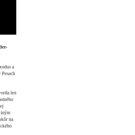
der-
xodus a
v Pesach
orila len
astného
ej
j iným
skôr na
ického