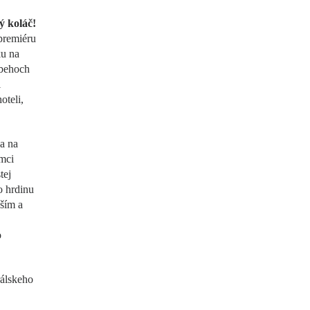
ý koláč!
 premiéru
ku na
íbehoch
i
oteli,
a na
mci
tej
o hrdinu
jším a
o
álskeho