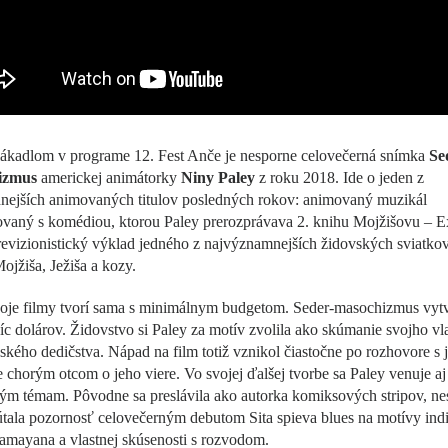
lákadlom v programe 12. Fest Anče je nesporne celovečerná snímka
Se
izmus
americkej animátorky
Niny Paley
z roku 2018. Ide o jeden z
dnejších animovaných titulov posledných rokov: animovaný muzikál
vaný s komédiou, ktorou Paley prerozprávava 2. knihu Mojžišovu – E
revizionistický výklad jedného z najvýznamnejších židovských sviatko
ojžiša, Ježiša a kozy.
oje filmy tvorí sama s minimálnym budgetom. Seder-masochizmus vytv
síc dolárov. Židovstvo si Paley za motív zvolila ako skúmanie svojho vl
kého dedičstva. Nápad na film totiž vznikol čiastočne po rozhovore s j
 chorým otcom o jeho viere. Vo svojej ďalšej tvorbe sa Paley venuje a
ým témam. Pôvodne sa preslávila ako autorka komiksových stripov, ne
tala pozornosť celovečerným debutom Sita spieva blues na motívy ind
amayana a vlastnej skúsenosti s rozvodom.