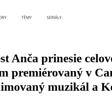
ORY
TÉMY
SERIÁLY
st Anča prinesie celo
lm premiérovaný v Ca
imovaný muzikál a K