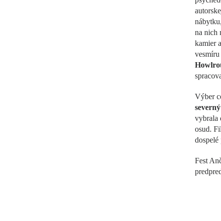
autorske
nábytku,
na nich 
kamier a
vesmíru 
Howlro
spracov
Výber c
severný
vybrala 
osud. Fi
dospelé
Fest Anč
predpred