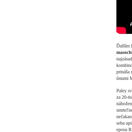
Ďalším 
masoch
najzása
kombino
prináša 
ústami M
Paley sv
za 20-ti
nábožens
smrteľne
nečakan
seba upú
eposu R