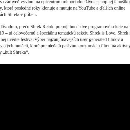
 sa zároveň vyvinul na epicentrum mimoriadne životaschopnej fanúšiko
, ktorá posledné roky klonuje a mutuje na YouTube a ďalších online
ách Shrekov príbeh.
 dôvodom, prečo Shrek Retold prepojí hneď dve programové sekcie na 
9 – tú celovečernú a špeciálnu tematickú sekciu Shrek is Love, Shrek i
nej uvedie festival výber najzaujímavejších user-generated filmov a
vských mutácií, ktoré premieňajú pasívnu konzumáciu filmu na aktívn
y „kult Shreka“.