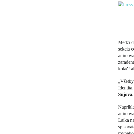
Medzi di
sekcia c
animovan
zaradená
koláč! 
„Všetky 
Identita
Sujová
.
Napríkl
animovan
Laika na
spisova
rovnako