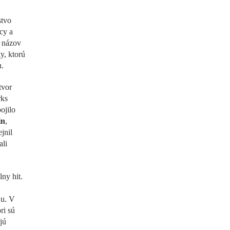
stvo
cy a
j názov
y, ktorú
.
tvor
ks
ojilo
in
,
jnil
ali
ny hit.
nu. V
ri sú
jú