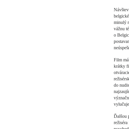
Návštevn
belgick
minulý r
vážnu t
o Belgi
postavam
neúspešn
Film má 
krátky f
otváraci
režisérs
do nudis
najzauj
význačné
vylučuj
Ďalšou 
režiséra
psyched