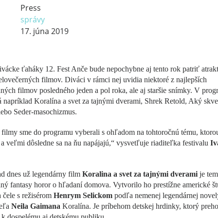
Press
správy
17. júna 2019
vácke ťaháky 12. Fest Anče bude nepochybne aj tento rok patriť atrak
elovečerných filmov. Diváci v rámci nej uvidia niektoré z najlepších
ých filmov posledného jeden a pol roka, ale aj staršie snímky. V prog
 napríklad Koralína a svet za tajnými dverami, Shrek Retold, Aký skve
alebo Seder-masochizmus.
filmy sme do programu vyberali s ohľadom na tohtoročnú tému, ktorou
, a veľmi dôsledne sa na ňu napájajú,“ vysvetľuje riaditeľka festivalu
Iv
ad dnes už legendárny film
Koralina a svet za tajnými dverami
je te
ý fantasy horor o hľadaní domova. Vytvorilo ho prestížne americké št
 čele s režisérom
Henrym Selickom
podľa nemenej legendárnej novel
teľa
Neila Gaimana
Koralína. Je príbehom detskej hrdinky, ktorý preh
 k dospelému aj detskému publiku.