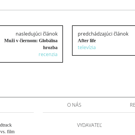
nasledujúci článok
predchádzajúci článok
Muži v čiernom: Globálna
After life
televízia
hrozba
recenzia
O NÁS
R
VYDAVATEĽ
dtrack
vs. film