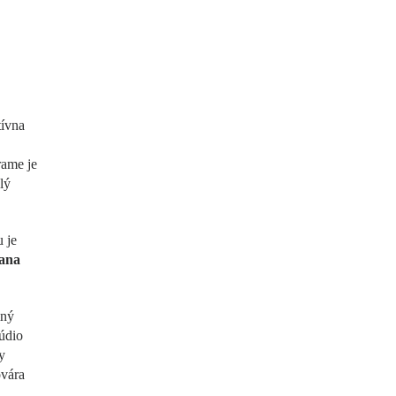
tívna
rame je
lý
 je
ana
mný
údio
y
ovára