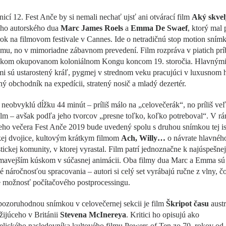
icí 12. Fest Anče by si nemali nechať ujsť ani otvárací film
Aký skvel
ého autorského dua
Marc James Roels
a
Emma De Swaef
, ktorý mal
ok na filmovom festivale v Cannes. Ide o netradičnú stop motion sním
ému, no v mimoriadne zábavnom prevedení. Film rozpráva v piatich pr
ckom okupovanom koloniálnom Kongu koncom 19. storočia. Hlavným
i sú ustarostený kráľ, pygmej v strednom veku pracujúci v luxusnom h
ý obchodník na expedícii, stratený nosič a mladý dezertér.
neobvyklú dĺžku 44 minút – príliš málo na „celovečerák“, no príliš veľ
ilm – avšak podľa jeho tvorcov „presne toľko, koľko potreboval“. V rá
eho večera Fest Anče 2019 bude uvedený spolu s druhou snímkou tej is
kej dvojice, kultovým krátkym filmom
Ach, Willy…
o návrate hlavnéh
tickej komunity, v ktorej vyrastal. Film patrí jednoznačne k najúspešne
ímavejším kúskom v súčasnej animácii. Oba filmy dua Marc a Emma sú
 náročnosťou spracovania – autori si celý set vyrábajú ručne z vlny, č
e možnosť počítačového postprocessingu.
pozoruhodnou snímkou v celovečernej sekcii je film
Škripot času
austr
 žijúceho v Británii
Stevena McInereya
. Kritici ho opisujú ako
elického nasledovníka kultového filmu Powers of Ten zo 70. rokov od