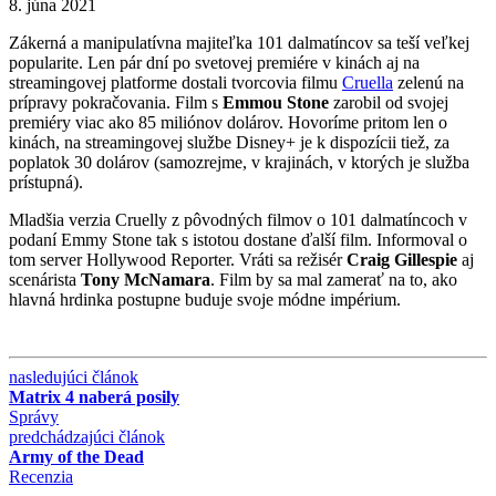
8. júna 2021
Zákerná a manipulatívna majiteľka 101 dalmatíncov sa teší veľkej
popularite. Len pár dní po svetovej premiére v kinách aj na
streamingovej platforme dostali tvorcovia filmu
Cruella
zelenú na
prípravy pokračovania. Film s
Emmou Stone
zarobil od svojej
premiéry viac ako 85 miliónov dolárov. Hovoríme pritom len o
kinách, na streamingovej službe Disney+ je k dispozícii tiež, za
poplatok 30 dolárov (samozrejme, v krajinách, v ktorých je služba
prístupná).
Mladšia verzia Cruelly z pôvodných filmov o 101 dalmatíncoch v
podaní Emmy Stone tak s istotou dostane ďalší film. Informoval o
tom server Hollywood Reporter. Vráti sa režisér
Craig Gillespie
aj
scenárista
Tony McNamara
. Film by sa mal zamerať na to, ako
hlavná hrdinka postupne buduje svoje módne impérium.
nasledujúci článok
Matrix 4 naberá posily
Správy
predchádzajúci článok
Army of the Dead
Recenzia