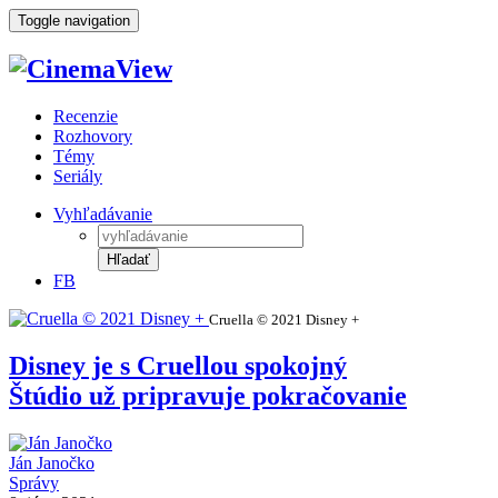
Toggle navigation
Recenzie
Rozhovory
Témy
Seriály
Vyhľadávanie
Hľadať
FB
Cruella © 2021 Disney +
Disney je s Cruellou spokojný
Štúdio už pripravuje pokračovanie
Ján Janočko
Správy