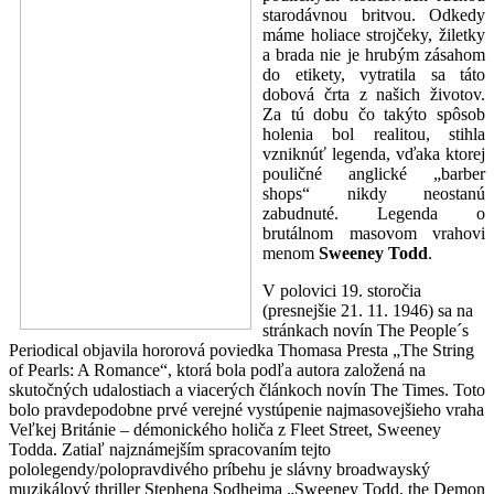
starodávnou britvou. Odkedy
máme holiace strojčeky, žiletky
a brada nie je hrubým zásahom
do etikety, vytratila sa táto
dobová črta z našich životov.
Za tú dobu čo takýto spôsob
holenia bol realitou, stihla
vzniknúť legenda, vďaka ktorej
pouličné anglické „barber
shops“ nikdy neostanú
zabudnuté. Legenda o
brutálnom masovom vrahovi
menom
Sweeney Todd
.
V polovici 19. storočia
(presnejšie 21. 11. 1946) sa na
stránkach novín The People´s
Periodical objavila hororová poviedka Thomasa Presta „The String
of Pearls: A Romance“, ktorá bola podľa autora založená na
skutočných udalostiach a viacerých článkoch novín The Times. Toto
bolo pravdepodobne prvé verejné vystúpenie najmasovejšieho vraha
Veľkej Británie – démonického holiča z Fleet Street, Sweeney
Todda. Zatiaľ najznámejším spracovaním tejto
pololegendy/polopravdivého príbehu je slávny broadwayský
muzikálový thriller Stephena Sodheima „Sweeney Todd, the Demon