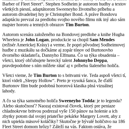
Barber of Fleet Street“. Stephen Sodheim je autorom hudby a textov
všetkých piesní, adaptátorom Sweeneyho životného príbehu a
autorom divadelnej hry je Christopher Bond. A práve Bondovu
adaptáciu prevzal za predlohu svojho nového filmu nik iný ako sám
majster hororu a temných obrazov
Tim Burton
.
Autorom scenára založeného na Bondovej predlohe a knihe Hugha
Wheelera je
John Logan
, produckcie sa chopil
Sam Mendes
(režisér Americkej Krásy) a verme, že popri pôvodnej Sodheimovej
hudbe z muzikálu sa dočkáme aj zopár tónov od Burtonovho
dvorného skladateľa, Dannyho Elfmana. Čo sa týka obsadenia –
všetci, ktorý obľubujete herecký talent
Johnnyho Deppa
,
pravdepodobne s ním môžete rátať aj v príbehu šialeného holiča.
Všetci vieme, že
Tim Burton
to s britvami vie. Teda aspoň všetci tí,
ktorí videli „Sleepy Hollow“. Preto je vysoká šanca, že ďalší
Burtonov film bude podobná hororová klasika plná vizuálnej
lahody.
A čo sa týka samotného holiča
Sweeneyho Todda
: je to legenda?
Alebo skutočnosť? Naozaj existoval človek, ktorý pre peniaze
chladnokrvne britvou podrezal vyše 150 pánov na holenie a ich
zbytky potom dal svojej priateľke pekárke Margery Lovett, aby z
nich upiekla mäsové koláčiky? Skutočne je bývalé holičstvo na 186
Fleet Street domom hrôzy? Záleží na vás. Faktom ostáva, že