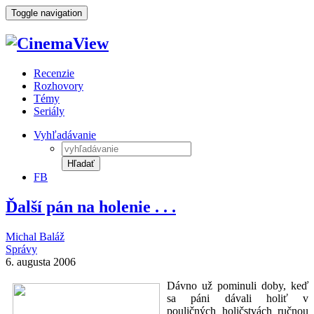
Toggle navigation
Recenzie
Rozhovory
Témy
Seriály
Vyhľadávanie
Hľadať
FB
Ďalší pán na holenie . . .
Michal Baláž
Správy
6. augusta 2006
Dávno už pominuli doby, keď
sa páni dávali holiť v
pouličných holičstvách ručnou