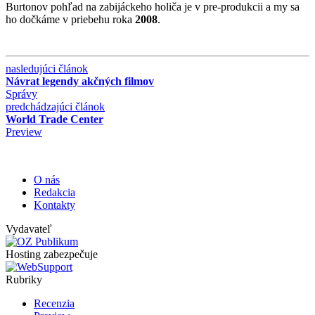
Burtonov pohľad na zabijáckeho holiča je v pre-produkcii a my sa
ho dočkáme v priebehu roka
2008
.
nasledujúci článok
Návrat legendy akčných filmov
Správy
predchádzajúci článok
World Trade Center
Preview
O nás
Redakcia
Kontakty
Vydavateľ
Hosting zabezpečuje
Rubriky
Recenzia