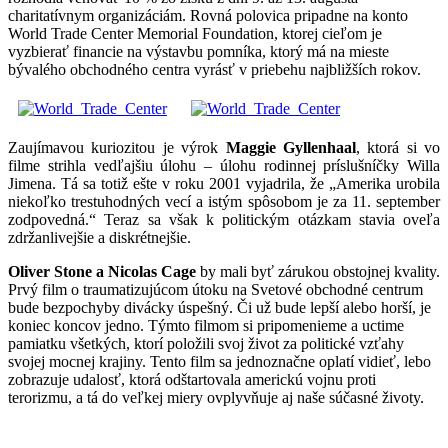
charitatívnym organizáciám. Rovná polovica pripadne na konto
World Trade Center Memorial Foundation, ktorej cieľom je
vyzbierať financie na výstavbu pomníka, ktorý má na mieste
bývalého obchodného centra vyrásť v priebehu najbližších rokov.
Zaujímavou kuriozitou je výrok
Maggie Gyllenhaal
, ktorá si vo
filme strihla vedľajšiu úlohu – úlohu rodinnej príslušníčky Willa
Jimena. Tá sa totiž ešte v roku 2001 vyjadrila, že „Amerika urobila
niekoľko trestuhodných vecí a istým spôsobom je za 11. september
zodpovedná.“ Teraz sa však k politickým otázkam stavia oveľa
zdržanlivejšie a diskrétnejšie.
Oliver Stone a Nicolas Cage
by mali byť zárukou obstojnej kvality.
Prvý film o traumatizujúcom útoku na Svetové obchodné centrum
bude bezpochyby divácky úspešný. Či už bude lepší alebo horší, je
koniec koncov jedno. Týmto filmom si pripomenieme a uctime
pamiatku všetkých, ktorí položili svoj život za politické vzťahy
svojej mocnej krajiny. Tento film sa jednoznačne oplatí vidieť, lebo
zobrazuje udalosť, ktorá odštartovala americkú vojnu proti
terorizmu, a tá do veľkej miery ovplyvňuje aj naše súčasné životy.