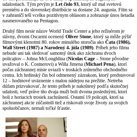
udalostiach. Tým prvým je
Let číslo 93
, ktorý už mal svetovú
premiéru a do slovenskej distribúcie sa dostane 24. augusta. Film sa
v zahraničí teší vcelku pozitívnym ohlasom a zobrazuje únos lietadla
nasmerovaného na Pentagon.
Druhý film nesie názov World Trade Center a jeho režisérom je
slávny, dvomi Oscarmi ocenený
Oliver Stone
, ktorý sa môže pýšiť
filmovými klenotmi 80. rokov minulého storočia ako
Čata (1986),
Wall Street (1987) a Narodený 4. júla (1989)
. Príbeh jeho filmu
nebude ani tak sledovať samotný útok ako záchranu dvoch
policajtov – Johna McLoughlina (
Nicolas Cage
– Stone pôvodne
uvažoval o K. Costnerovi) a Willa Jimena (
Michael Pena
), ktorí
počas záchrannej misie uviazli v troskách zrúteného obchodného
centra. Ich hrdinský čin bol odmenený zázrakom, ktorý predstavoval
12 – hodinové uväznenie s malou nádejou na prežitie. Netreba
dúfam prizvukovať, že tento príbeh je nakrútený podľa skutočnej
udalosti, veď práve títo dvaja muži boli dvoma poslednými, ktorí
boli z horiacich trosiek zachránení. Ostatní 19 policajti, ktorí sa
záchrannej akcie zúčastnili tiež a riskovali svoje životy za svojich
spoluobčanov, nemali toľké šťastie.