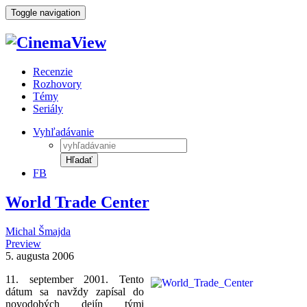
Toggle navigation
Recenzie
Rozhovory
Témy
Seriály
Vyhľadávanie
Hľadať
FB
World Trade Center
Michal Šmajda
Preview
5. augusta 2006
11. september 2001. Tento
dátum sa navždy zapísal do
novodobých dejín tými