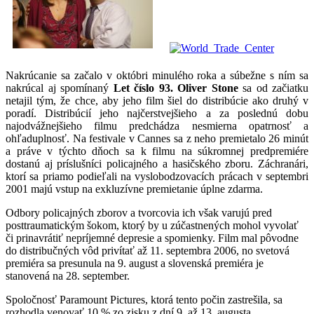
Nakrúcanie sa začalo v októbri minulého roka a súbežne s ním sa
nakrúcal aj spomínaný
Let číslo 93. Oliver Stone
sa od začiatku
netajil tým, že chce, aby jeho film šiel do distribúcie ako druhý v
poradí. Distribúcií jeho najčerstvejšieho a za poslednú dobu
najodvážnejšieho filmu predchádza nesmierna opatrnosť a
ohľaduplnosť. Na festivale v Cannes sa z neho premietalo 26 minút
a práve v týchto dňoch sa k filmu na súkromnej predpremiére
dostanú aj príslušníci policajného a hasičského zboru. Záchranári,
ktorí sa priamo podieľali na vyslobodzovacích prácach v septembri
2001 majú vstup na exkluzívne premietanie úplne zdarma.
Odbory policajných zborov a tvorcovia ich však varujú pred
posttraumatickým šokom, ktorý by u zúčastnených mohol vyvolať
či prinavrátiť nepríjemné depresie a spomienky. Film mal pôvodne
do distribučných vôd privítať až 11. septembra 2006, no svetová
premiéra sa presunula na 9. august a slovenská premiéra je
stanovená na 28. september.
Spoločnosť Paramount Pictures, ktorá tento počin zastrešila, sa
rozhodla venovať 10 % zo zisku z dní 9. až 13. augusta