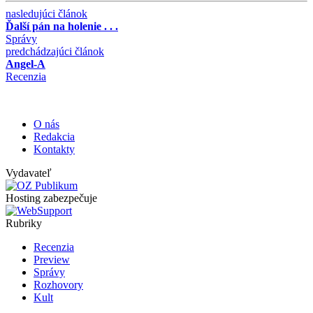
nasledujúci článok
Ďalší pán na holenie . . .
Správy
predchádzajúci článok
Angel-A
Recenzia
O nás
Redakcia
Kontakty
Vydavateľ
Hosting zabezpečuje
Rubriky
Recenzia
Preview
Správy
Rozhovory
Kult