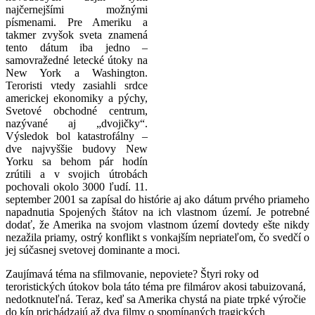
najčernejšími možnými
písmenami. Pre Ameriku a
takmer zvyšok sveta znamená
tento dátum iba jedno –
samovražedné letecké útoky na
New York a Washington.
Teroristi vtedy zasiahli srdce
americkej ekonomiky a pýchy,
Svetové obchodné centrum,
nazývané aj „dvojičky“.
Výsledok bol katastrofálny –
dve najvyššie budovy New
Yorku sa behom pár hodín
zrútili a v svojich útrobách
pochovali okolo 3000 ľudí. 11.
september 2001 sa zapísal do histórie aj ako dátum prvého priameho
napadnutia Spojených štátov na ich vlastnom území. Je potrebné
dodať, že Amerika na svojom vlastnom území dovtedy ešte nikdy
nezažila priamy, ostrý konflikt s vonkajším nepriateľom, čo svedčí o
jej súčasnej svetovej dominante a moci.
Zaujímavá téma na sfilmovanie, nepoviete? Štyri roky od
teroristických útokov bola táto téma pre filmárov akosi tabuizovaná,
nedotknuteľná. Teraz, keď sa Amerika chystá na piate trpké výročie
do kín prichádzajú až dva filmy o spomínaných tragických