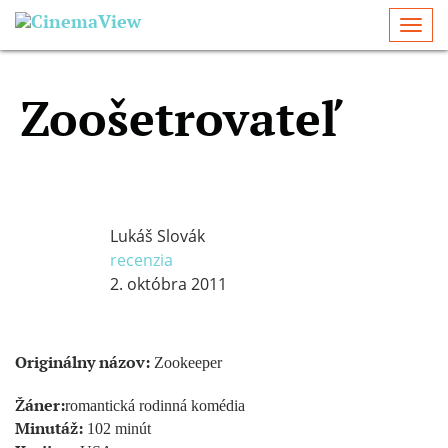
Togg
navi
Zoošetrovateľ
Lukáš Slovák
recenzia
2. októbra 2011
Originálny názov:
Zookeeper
Žáner:
romantická rodinná komédia
Minutáž:
102 minút