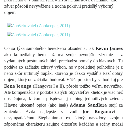
záver pôsobil nevyvážene a trocha pokrivil predošlý výborný
dojem.
Kevin James
Čo sa týka samotného hereckého obsadenia, tak
ako komediálny herec už má svoje pevnejšie zázemie a z
vydarených postranných úloh prechádza pomaly do hlavných. Tu
podáva zo začiatku zdravý výkon, no v poslednej polhodine je z
neho skôr utrhnutý trapák, ktorého je ťažko vystáť a kazí dobrý
dojem, ktorý od začiatku budoval. Väčší priestor by sa hodil aj pre
Kena Jeonga
(Hangover I a II), pôsobí totižto veľmi nevyužito.
Ale kompenzácia v podobe zlatých obyvateľov klietok je viac než
dostačujúca, k čomu prispieva aj dabing jednotlivých zvierat.
Adama Sandlera
Hlavne ukecaná opica (ako inak)
stojí za
Joe Roganovi
zmienku. Azda najlepšie sa vodí
–
nesympatickému Stephaninmu ex, ktorý navzdory svojmu
zápornému charakteru zaujme drzosťou každého a scény medzi