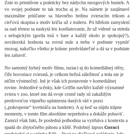
Znie to primitívne a prakticky bez nádychu mozgových buniek. A
vo svojej podstate to tak trochu aj je. Na námete je zaujímavé
maximálne priúčanie sa hlavného hrdinu zvieracím trikom a
cieľová skupina a motív kričia už z traileru. Pri hlbšom zamyslení
sa nad témou sa naskytá len konštatovanie, že už videné sa strieda
s nelogickým (gorila trsá v bare a každý okolo je spokojný?),
novátorská hodnota sa rovná nule a treba v podstate vypnúť
mozog, nakoľko všetko je krásne predvídateľné a dá sa v podstate
len zabaviť.
No samotný hybný motív filmu, raziaci aj do komediálnej sféry,
čiže hovoriace zvieratá, je celkom bežná záležitosť a teda nie je
ničím výnimočný. Iné je však ich postavenie v komediálnej
rovine. Jednotlivé scénky, kde Griffin navštívi každé významné
zviera v zoo, ktoré mu dá svoje cenné rady sú zakaždým
predzvesťou vtipného uplatnenia daných rád v praxi
(„pokropenie“ kvetináča na bankete). A aj keď sa nájdu trápne
momenty, v tomto film absolútne neprehráva a dokáže pobaviť.
Zamrzí však fakt, že posledná polhodina sa vytrháva z kontextu a
Coraci
spadá do zbytočného pátosu a klišé. Podobný lapsus
predviedol aj v snímke Klik – život na diaľkové ovládanie, kde