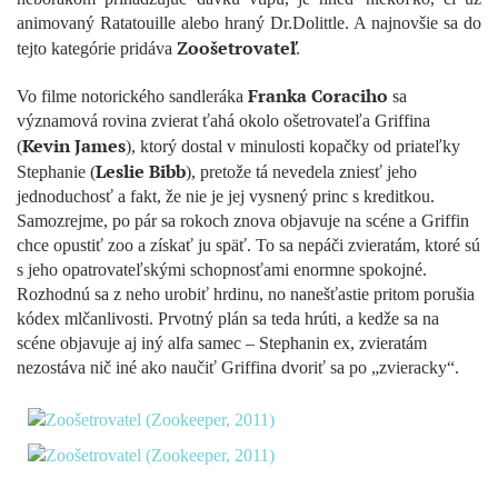
animovaný Ratatouille alebo hraný Dr.Dolittle. A najnovšie sa do
Zoošetrovateľ
tejto kategórie pridáva
.
Franka Coraciho
Vo filme notorického sandleráka
sa
významová rovina zvierat ťahá okolo ošetrovateľa Griffina
Kevin James
(
), ktorý dostal v minulosti kopačky od priateľky
Leslie Bibb
Stephanie (
), pretože tá nevedela zniesť jeho
jednoduchosť a fakt, že nie je jej vysnený princ s kreditkou.
Samozrejme, po pár sa rokoch znova objavuje na scéne a Griffin
chce opustiť zoo a získať ju späť. To sa nepáči zvieratám, ktoré sú
s jeho opatrovateľskými schopnosťami enormne spokojné.
Rozhodnú sa z neho urobiť hrdinu, no nanešťastie pritom porušia
kódex mlčanlivosti. Prvotný plán sa teda hrúti, a kedže sa na
scéne objavuje aj iný alfa samec – Stephanin ex, zvieratám
nezostáva nič iné ako naučiť Griffina dvoriť sa po „zvieracky“.