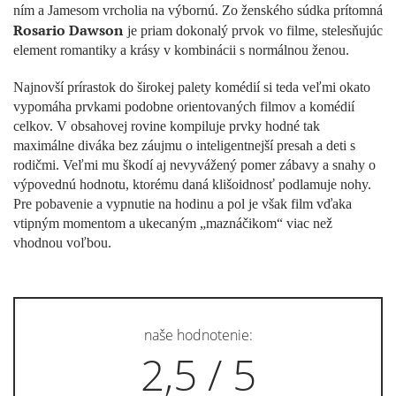
ním a Jamesom vrcholia na výbornú. Zo ženského súdka prítomná
Rosario Dawson
je priam dokonalý prvok vo filme, stelesňujúc
element romantiky a krásy v kombinácii s normálnou ženou.
Najnovší prírastok do širokej palety komédií si teda veľmi okato
vypomáha prvkami podobne orientovaných filmov a komédií
celkov. V obsahovej rovine kompiluje prvky hodné tak
maximálne diváka bez záujmu o inteligentnejší presah a deti s
rodičmi. Veľmi mu škodí aj nevyvážený pomer zábavy a snahy o
výpovednú hodnotu, ktorému daná klišoidnosť podlamuje nohy.
Pre pobavenie a vypnutie na hodinu a pol je však film vďaka
vtipným momentom a ukecaným „maznáčikom“ viac než
vhodnou voľbou.
naše hodnotenie:
2,5 / 5