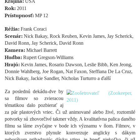
Krajina:
USA
Rok:
2011
Prístupnosť:
MP 12
Réžia:
Frank Coraci
Scenár:
Nick Bakay, Rock Reuben, Kevin James, Jay Scherick,
David Ronn, Jay Scherick, David Ronn
Kamera:
Michael Barrett
Hudba:
Rupert Gregson-Williams
Hrajú:
Kevin James, Rosario Dawson, Leslie Bibb, Ken Jeong,
Donnie Wahlberg, Joe Rogan, Nat Faxon, Steffiana De La Cruz,
Nick Bakay, Jackie Sandler, Nicholas Turturro a ďalší
Za poslednú dekádu-dve by
sa filmov so zvieracou
tématikou dalo pozbierať aj
za pár plastových vriec. Či už animované alebo živé, roztomilé
potvorky sú zhovorčivé takmer vždy. A kvalitatívna palica daného
filmu sa láme zvyčajne v bode ich významu v ňom. Filmov, v
ktorých zverstvo plynule konverzuje anglicky s dákym
neborákom prihadzujúc dávku vtipu, je hneď niekoľko, či už