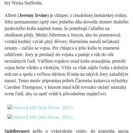
hry Nicka Stafforda.
Albert (
Jeremy Irvine
) je chlapec z chudobnej farmárskej rodiny.
Jeho permanentne opitý otec jedného dňa dovedie domov drahého
jazdeckého koňa napriek tomu, že potrebujú ťažného na
obrábanie pôdy. Medzi Albertom a Joeym, ako ho pomenoval,
vzniká krehký vzťah plný dôvery. Harmóniu naruší nečakaný
oznam – začala sa vojna. Pre chlapca a jeho koňa to znamená
odlúčenie. Joey je predaný do vojska a putuje z rúk do rúk
neznámych ľudí. Väčšinu vojakov osud koňa nezaujíma, pretože
vojna berie všetko a všetkým. Vždy sa však nájdu ľudia s dobrým
srdcom a spolu s veľkou dávkou šťastia na takých Joey zakaždým
narazí. Tento motív pripomína príbeh Čierneho krásavca režisérky
Caroline Thompson, v ktorom musí kôň rovnako okúsiť nástrahy
sveta ľudí, aby sa opäť vrátil k pôvodnému majiteľovi.
Spielbergovi
nešlo o vykreslenie vojny, do popredia stavia