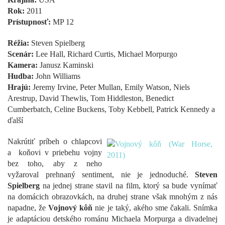
Rok:
2011
Prístupnosť:
MP 12
Réžia:
Steven Spielberg
Scenár:
Lee Hall, Richard Curtis, Michael Morpurgo
Kamera:
Janusz Kaminski
Hudba:
John Williams
Hrajú:
Jeremy Irvine, Peter Mullan, Emily Watson, Niels
Arestrup, David Thewlis, Tom Hiddleston, Benedict
Cumberbatch, Celine Buckens, Toby Kebbell, Patrick Kennedy a
ďalší
Nakrútiť príbeh o chlapcovi
a koňovi v priebehu vojny
bez toho, aby z neho
vyžaroval prehnaný sentiment, nie je jednoduché.
Steven
Spielberg
na jednej strane stavil na film, ktorý sa bude vynímať
na domácich obrazovkách, na druhej strane však mnohým z nás
napadne, že
Vojnový kôň
nie je taký, akého sme čakali. Snímka
je adaptáciou detského románu Michaela Morpurga a divadelnej