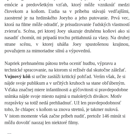
emócie a predovšetkým vzťah, ktorý môže vzniknúť medzi
človekom a koňom. Ľudia sa v príbehu stávajú vedľajšími,
zaostrené je na hrdinského Joeyho a jeho putovanie. Prvá vec,
ktorá na filme môže odradiť, je prisudzovanie ľudských vlastností
zvieraťu. Scéna, pri ktorej Joey ukazuje druhému koňovi ako si
nasadiť chomút, mi pripadá trochu pritiahnutá za vlasy. Na druhej
strane scénu, v ktorej uháňa Joey spustošenou krajinou,
považujem za mimoriadne silnú a výpovednú.
Napriek prehnanému pátosu treba oceniť hudbu, výpravu a
technické spracovanie, na ktorom si režisér dal skutočne záležať.
Vojnový kôň
si určite zaslúži kritický pohľad. Verím však, že si
nájde svoje publikum a v určitých kruhoch sa stane obľúbeným.
Vďaka značnej miere infantilnosti a gýčovitosti si pravdepodobne
snímka nájde svoje miesto najmä u maloletých divákov. Motív
rozprávky sa totiž nedá prehliadnuť. Už len pravdepodobnosť
toho, že chlapec s koňom sa znova stretnú, je takmer nulová.
V istom momente však začne príbeh nudiť, pretože 146 minút si
môžu dovoliť naozaj len niektoré filmy.