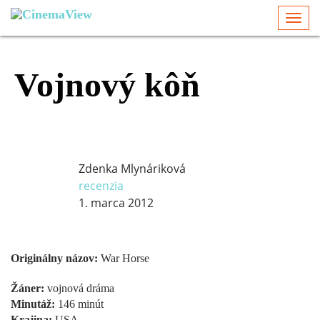
Togg
navi
Vojnový kôň
Zdenka Mlynáriková
recenzia
1. marca 2012
Originálny názov:
War Horse
Žáner:
vojnová dráma
Minutáž:
146 minút
Krajina:
USA