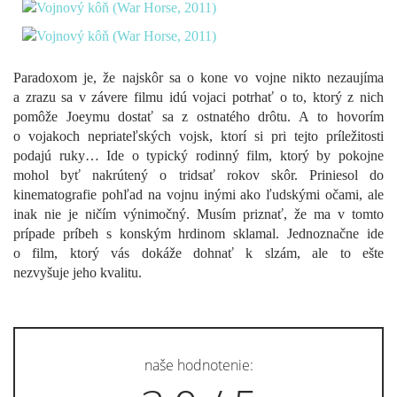
Paradoxom je, že najskôr sa o kone vo vojne nikto nezaujíma
a zrazu sa v závere filmu idú vojaci potrhať o to, ktorý z nich
pomôže Joeymu dostať sa z ostnatého drôtu. A to hovorím
o vojakoch nepriateľských vojsk, ktorí si pri tejto príležitosti
podajú ruky… Ide o typický rodinný film, ktorý by pokojne
mohol byť nakrútený o tridsať rokov skôr. Priniesol do
kinematografie pohľad na vojnu inými ako ľudskými očami, ale
inak nie je ničím výnimočný. Musím priznať, že ma v tomto
prípade príbeh s konským hrdinom sklamal. Jednoznačne ide
o film, ktorý vás dokáže dohnať k slzám, ale to ešte
nezvyšuje jeho kvalitu.
naše hodnotenie: