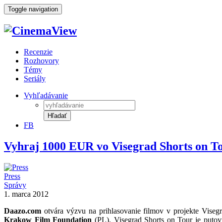
Toggle navigation
Recenzie
Rozhovory
Témy
Seriály
Vyhľadávanie
Hľadať
FB
Vyhraj 1000 EUR vo Visegrad Shorts on To
Press
Správy
1. marca 2012
Daazo.com
otvára výzvu na prihlasovanie filmov v projekte Viseg
Krakow Film Foundation
(PL). Visegrad Shorts on Tour je putovn