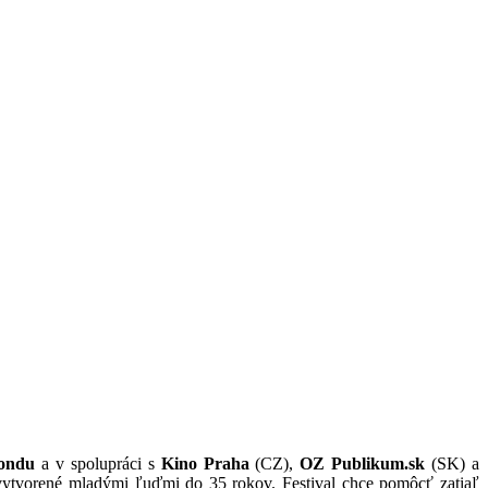
fondu
a v spolupráci s
Kino Praha
(CZ),
OZ Publikum.sk
(SK) a
, vytvorené mladými ľuďmi do 35 rokov. Festival chce pomôcť zatiaľ