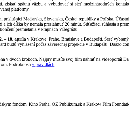
ti, získať spätnú väzbu a vybudovať si sieť medzinárodných kontak
ovanej platformy.
i príslušníci Maďarska, Slovenska, Českej republiky a Poľska. Účastníc
i a ich dĺžka by nemala presiahnuť 20 minút. Súťažiaci súhlasia s prem
ončení premietania v krajinách Višegrádu.
2. – 18. apríla
v Krakove, Prahe, Bratislave a Budapešti. Šesť vybran
ard budú vyhlásení počas záverečnej projekcie v Budapešti. Daazo.co
ieha v dvoch krokoch. Najprv musíte svoj film nahrať na videoportál Da
o.com. Podrobnosti
v pravidlách
.
egrádskym fondom, Kino Praha, OZ Publikum.sk a Krakow Film Foundati