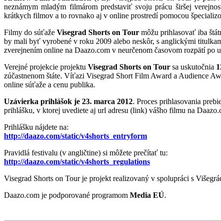
neznámym mladým filmárom predstaviť svoju prácu širšej verejnos
krátkych filmov a to rovnako aj v online prostredí pomocou špecializ
Filmy do súťaže
Visegrad Shorts on Tour
môžu prihlasovať iba štátn
by mali byť vyrobené v roku 2009 alebo neskôr, s anglickými titulkam
zverejnením online na Daazo.com v neurčenom časovom rozpätí po uk
Verejné projekcie projektu
Visegrad Shorts on Tour
sa uskutočnia
1
zúčastnenom štáte. Víťazi Visegrad Short Film Award a Audience Aw
online súťaže a cenu publika.
Uzávierka prihlášok je 23. marca 2012
. Proces prihlasovania preb
prihlášku, v ktorej uvediete aj url adresu (link) vášho filmu na Daaz
Prihlášku nájdete na:
http://daazo.com/static/v4shorts_entryform
Pravidlá festivalu (v angličtine) si môžete prečítať tu:
http://daazo.com/static/v4shorts_regulations
Visegrad Shorts on Tour je projekt realizovaný v spolupráci s Viš
Daazo.com je podporované programom
Media EÚ
.