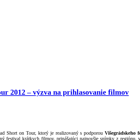
ur 2012 – výzva na prihlasovanie filmov
rad Short on Tour, ktorý je realizovaný s podporou
Višegrádskeho 
ý festival krátkych filmov, prinášajúci najnovšie snímky z regiónu