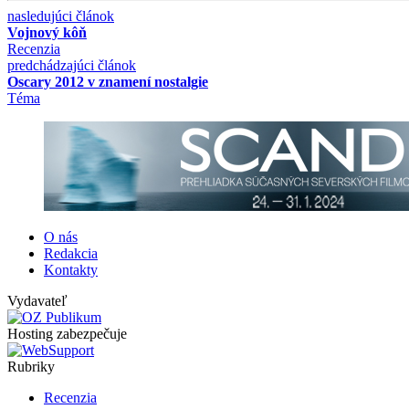
nasledujúci článok
Vojnový kôň
Recenzia
predchádzajúci článok
Oscary 2012 v znamení nostalgie
Téma
O nás
Redakcia
Kontakty
Vydavateľ
Hosting zabezpečuje
Rubriky
Recenzia