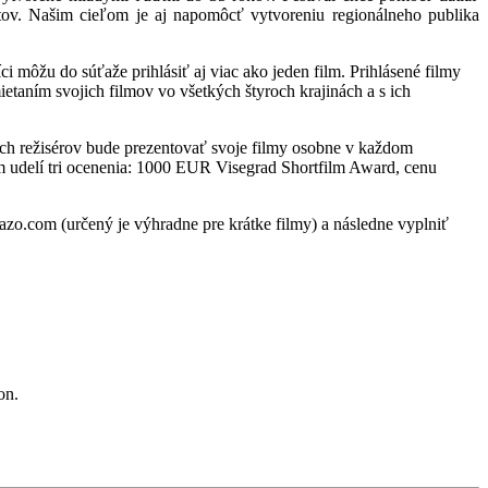
tov. Našim cieľom je aj napomôcť vytvoreniu regionálneho publika
i môžu do súťaže prihlásiť aj viac ako jeden film. Prihlásené filmy
ietaním svojich filmov vo všetkých štyroch krajinách a s ich
ých režisérov bude prezentovať svoje filmy osobne v každom
m udelí tri ocenenia: 1000 EUR Visegrad Shortfilm Award, cenu
azo.com (určený je výhradne pre krátke filmy) a následne vyplniť
on.