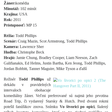
Žáner:
komédia
Minutáž:
102 minút
Krajina:
USA
Rok:
2011
Prístupnosť:
MP 15
Réžia:
Todd Phillips
Scenár:
Craig Mazin, Scot Armstrong, Todd Phillips
Kamera:
Lawrence Sher
Hudba:
Christophe Beck
Hrajú:
Jamie Chung, Bradley Cooper, Liam Neeson, Zach
Galifianakis, Ed Helms, Justin Bartha, Ken Jeong, Todd Phillips,
Jordan Bobbitt, Tanner Maguire, Mike Tyson a ďalší
Režisér
Todd Phillips
už
dekádu v pravidelných
intervaloch obohacuje
komediálny žáner. Veľmi preferované sú najmä jeho prvotina
Road Trip, či vydarený Starsky & Hutch. Pred dvomi rokmi
potešil fanúšikov znova. Snímku
Vo štvorici po opici
, šialený