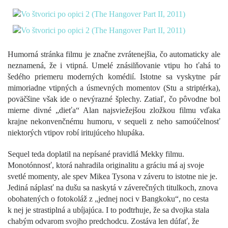
Humorná stránka filmu je značne zvrátenejšia, čo automaticky ale
neznamená, že i vtipná. Umelé znásilňovanie vtipu ho ťahá to
šedého priemeru moderných komédií. Istotne sa vyskytne pár
mimoriadne vtipných a úsmevných momentov (Stu a striptérka),
poväčšine však ide o nevýrazné šplechy. Zatiaľ, čo pôvodne bol
mierne divné „dieťa“ Alan najsviežejšou zložkou filmu vďaka
krajne nekonvenčnému humoru, v sequeli z neho samoúčelnosť
niektorých vtipov robí iritujúceho hlupáka.
Sequel teda doplatil na nepísané pravidlá Mekky filmu.
Monotónnosť, ktorá nahradila originalitu a gráciu má aj svoje
svetlé momenty, ale spev Mikea Tysona v záveru to istotne nie je.
Jediná náplasť na dušu sa naskytá v záverečných titulkoch, znova
obohatených o fotokoláž z „jednej noci v Bangkoku“, no cesta
k nej je strastiplná a ubíjajúca. I to podtrhuje, že sa dvojka stala
chabým odvarom svojho predchodcu. Zostáva len dúfať, že