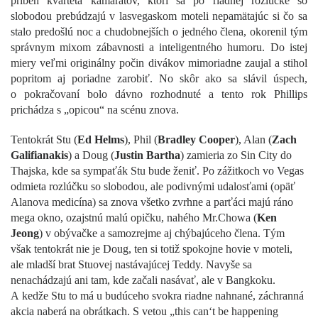
príbeh kvarteta kamarátov, ktorí sa po riadnej rozlúčke so
slobodou prebúdzajú v lasvegaskom moteli nepamätajúc si čo sa
stalo predošlú noc a chudobnejších o jedného člena, okorenil tým
správnym mixom zábavnosti a inteligentného humoru. Do istej
miery veľmi originálny počin divákov mimoriadne zaujal a stihol
popritom aj poriadne zarobiť. No skôr ako sa slávil úspech,
o pokračovaní bolo dávno rozhodnuté a tento rok Phillips
prichádza s „opicou“ na scénu znova.
Tentokrát Stu (
Ed Helms
), Phil (
Bradley Cooper
), Alan (
Zach
Galifianakis
) a Doug (
Justin Bartha
) zamieria zo Sin City do
Thajska, kde sa sympaťák Stu bude ženiť. Po zážitkoch vo Vegas
odmieta rozlúčku so slobodou, ale podivnými udalosťami (opäť
Alanova medicína) sa znova všetko zvrhne a parťáci majú ráno
mega okno, ozajstnú malú opičku, nahého Mr.Chowa (
Ken
Jeong
) v obývačke a samozrejme aj chýbajúceho člena. Tým
však tentokrát nie je Doug, ten si totiž spokojne hovie v moteli,
ale mladší brat Stuovej nastávajúcej Teddy. Navyše sa
nenachádzajú ani tam, kde začali nasávať, ale v Bangkoku.
A kedže Stu to má u budúceho svokra riadne nahnané, záchranná
akcia naberá na obrátkach. S vetou „this can‘t be happening