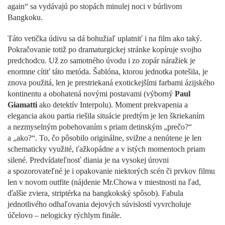
again“ sa vydávajú po stopách minulej noci v búrlivom
Bangkoku.
Táto vetička údivu sa dá bohužiaľ uplatniť i na film ako taký.
Pokračovanie totiž po dramaturgickej stránke kopíruje svojho
predchodcu. Už zo samotného úvodu i zo zopár náražiek je
enormne cítiť táto metóda. Šablóna, ktorou jednotka potešila, je
znova použitá, len je prestriekaná exotickejšími farbami ázijského
kontinentu a obohatená novými postavami (výborný
Paul
Giamatti
ako detektív Interpolu). Moment prekvapenia a
elegancia akou partia riešila situácie predtým je len škriekaním
a nezmyselným pobehovaním s priam detinským „prečo?“
a „ako?“. To, čo pôsobilo originálne, svižne a nenútene je len
schematicky využité, ťažkopádne a v istých momentoch priam
silené. Predvídateľnosť diania je na vysokej úrovni
a spozorovateľné je i opakovanie niektorých scén či prvkov filmu
len v novom outfite (nájdenie Mr.Chowa v miestnosti na ľad,
ďalšie zviera, striptérka na bangkokský spôsob). Fabula
jednotlivého odhaľovania dejových súvislostí vyvrcholuje
účelovo – nelogicky rýchlym finále.