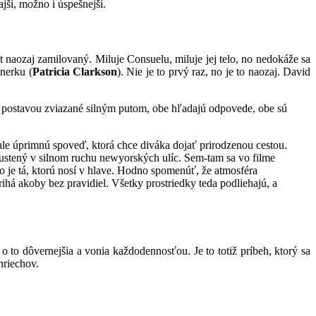
jší, možno i úspešnejší.
 naozaj zamilovaný. Miluje Consuelu, miluje jej telo, no nedokáže sa
tnerku (
Patricia Clarkson
). Nie je to prvý raz, no je to naozaj. David
ou postavou zviazané silným putom, obe hľadajú odpovede, obe sú
ale úprimnú spoveď, ktorá chce diváka dojať prirodzenou cestou.
pustený v silnom ruchu newyorských ulíc. Sem-tam sa vo filme
ko je tá, ktorú nosí v hlave. Hodno spomenúť, že atmosféra
ihá akoby bez pravidiel. Všetky prostriedky teda podliehajú, a
to dôvernejšia a vonia každodennosťou. Je to totiž príbeh, ktorý sa
hriechov.