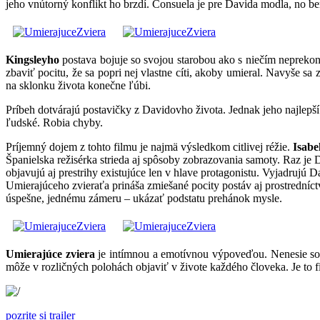
jeho vnútorný konflikt ho brzdí. Consuela je pre Davida modla, no ber
Kingsleyho
postava bojuje so svojou starobou ako s niečím neprekon
zbaviť pocitu, že sa popri nej vlastne cíti, akoby umieral. Navyše s
na sklonku života konečne ľúbi.
Príbeh dotvárajú postavičky z Davidovho života. Jednak jeho najlepš
ľudské. Robia chyby.
Príjemný dojem z tohto filmu je najmä výsledkom citlivej réžie.
Isabe
Španielska režisérka strieda aj spôsoby zobrazovania samoty. Raz je
objavujú aj prestrihy existujúce len v hlave protagonistu. Vyjadrujú 
Umierajúceho zvieraťa prináša zmiešané pocity postáv aj prostredníct
úspešne, jednému zámeru – ukázať podstatu prehánok mysle.
Umierajúce zviera
je intímnou a emotívnou výpoveďou. Nenesie so s
môže v rozličných polohách objaviť v živote každého človeka. Je to 
pozrite si trailer