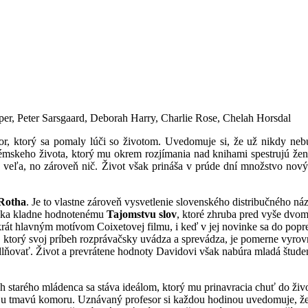
er, Peter Sarsgaard, Deborah Harry, Charlie Rose, Chelah Horsdal
ofesor, ktorý sa pomaly lúči so životom. Uvedomuje si, že už nikdy n
hémskeho života, ktorý mu okrem rozjímania nad knihami spestrujú že
eľa, no zároveň nič. Život však prináša v prúde dní množstvo novýc
 Rotha
. Je to vlastne zároveň vysvetlenie slovenského distribučného názv
aka kladne hodnotenému
Tajomstvu slov
, ktoré zhruba pred vyše dvoma
krát hlavným motívom Coixetovej filmu, i keď v jej novinke sa do popr
 ktorý svoj príbeh rozprávačsky uvádza a sprevádza, je pomerne vyrov
ňovať. Život a prevrátene hodnoty Davidovi však nabúra mladá štud
h starého mládenca sa stáva ideálom, ktorý mu prinavracia chuť do živ
voju tmavú komoru. Uznávaný profesor si každou hodinou uvedomuje, že 