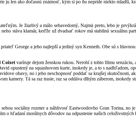
ie ju len ako dočasnú známosť, kým si po ňu nepríde niekto mladší, kra
ateľným. Je žiarlivý a málo sebavedomý, Najmä preto, lebo je prvýkrát
a z neho stáva klamár, keďže už dvadsať rokov má stabilnú sexuálnu par
í priateľ George a jeho najlepší a jediný syn Kenneth. Obe sú s hlavn
l Coixet
varíruje dejom ženskou rukou. Nerobí z tohto filmu senzáciu, 
 David opustený na squashovom kurte, inokedy je, a to s nadhľadom, o
Davidove obavy, no i jeho neschopnosť poddať sa krajšej skutočnosti, a
vom kamery. Tá sa raz trasie, raz sa oddáva dlhým záberom, inokedy str
ebou sociálny rozmer a náhlivosť Eastwoodovho Gran Torina, no je o 
film o hľadaní morálnych dôvodov na odpustenie našich celoživotných 