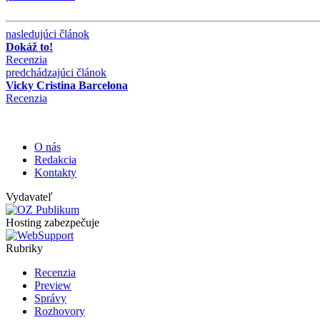
nasledujúci článok
Dokáž to!
Recenzia
predchádzajúci článok
Vicky Cristina Barcelona
Recenzia
O nás
Redakcia
Kontakty
Vydavateľ
Hosting zabezpečuje
Rubriky
Recenzia
Preview
Správy
Rozhovory