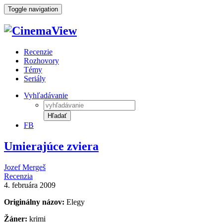
Toggle navigation
Recenzie
Rozhovory
Témy
Seriály
Vyhľadávanie
Hľadať
FB
Umierajúce zviera
Jozef Mergeš
Recenzia
4. februára 2009
Originálny názov:
Elegy
Žáner:
krimi