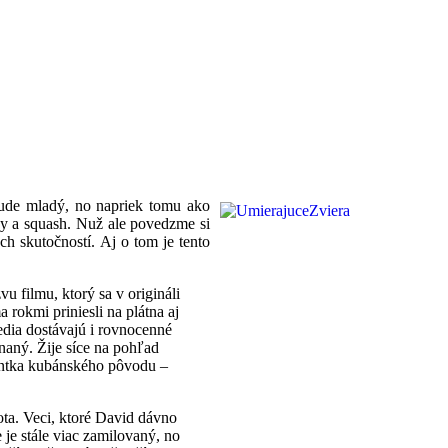
ebude mladý, no napriek tomu ako
ny a squash. Nuž ale povedzme si
h skutočností. Aj o tom je tento
u filmu, ktorý sa v origináli
 rokmi priniesli na plátna aj
edia dostávajú i rovnocenné
naný. Žije síce na pohľad
entka kubánského pôvodu –
ota. Veci, ktoré David dávno
je stále viac zamilovaný, no