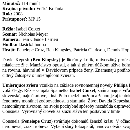
Minutáž:
114 minút
Krajina pôvodu:
Veľká Británia
Rok:
2008
Prístupnosť:
MP 15
Réžia:
Isabel Coixet
Scenár:
Nicholas Meyer
Kamera:
Jean-Claude Larrieu
Hudba:
klasická hudba
Hrajú:
Penélope Cruz, Ben Kingsley, Patricia Clarkson, Dennis Hopp
David Kepesh (
Ben Kingsley
) je literárny kritik, univerzitný pr
mládenec žije. Manželstvo opustil, a tak si plným dúškom užíva bo
na rovinu, hlavné sú v Davidovom prípade ženy. Znamenajú preňho v
citlivý žalospev o umierajúcom zvierati.
Umierajúce zviera
vzniklo na základe rovnomennej novely
Philipa
volá Elegy. Réžie sa ujala Španielka
Isabel Coixet
, známa najmä vď
slovenské, najmä artové, kiná. Puto medzi mužom a ženou je aj tento
fenomény morálnej zodpovednosti a starnutia. Život Davida Kepesha,
nemorálnym životom, no svoje pochybné spôsoby nezabúda ospravedl
Consuela. Vyrovnaný človek sa zrazu stáva len postavou v hmle
Consuela (
Penelope Cruz
) stvárňuje dokonalú ženskú krásu. V očiac
nerobieval, zrazu robieva. Vyberá starý fotoaparát, nanovo otvára s