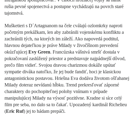
rušia pevné spojenectvá a postupne vychádzajú na povrch staré
tajomstvá.
Mušketieri s D´Artagnanom na čele cválajú ozlomkrky naproti
početným prekážkam, len aby zabránili vojenskému konfliktu a
zachránili tých, na ktorých im záleží. Ako napovedá podtitul,
hlavnou dejateľkou je práve Milady v živočíšnom prevedení
okúzľujúcej
Evy Green
. Francúzska vášnivá smršť dostala v
pokračovaní zaslúžený priestor a predstavuje najpádnejší dôvod,
prečo film vidieť. Svojou dravou charizmou dokáže upútať
sympatie diváka natoľko, že jej bude fandiť, hoci je klasickou
antagonistickou postavou. Hriešna Eva dodáva životom ošľahanej
Milady doteraz nevídanú hĺbku. Trend prekresľovať záporné
charaktery do pochopiteľnej polohy vnímam v prípade
manipulujúcej Milady na výsosť pozitívne. Kradne si síce celý
film pre seba, no dalo sa to čakať. Upozadený kardinál Richelieu
(
Eric Ruf
) jej to hádam prepáči.