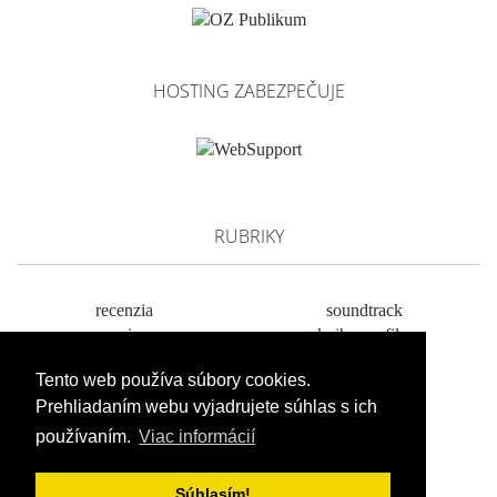
HOSTING ZABEZPEČUJE
RUBRIKY
recenzia
soundtrack
preview
kniha vs. film
správy
profil
Tento web používa súbory cookies.
rozhovory
téma
Prehliadaním webu vyjadrujete súhlas s ich
kult
televízia
používaním.
Viac informácií
Súhlasím!