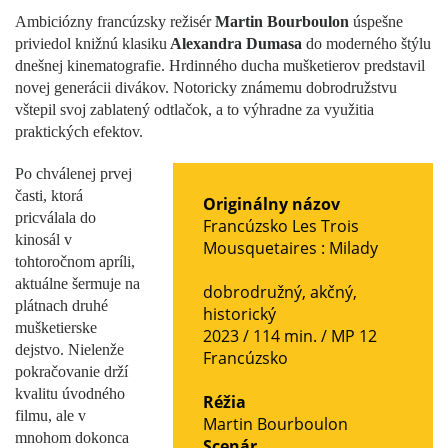
Ambiciózny francúzsky režisér
Martin Bourboulon
úspešne
priviedol knižnú klasiku
Alexandra Dumasa
do moderného štýlu
dnešnej kinematografie. Hrdinného ducha mušketierov predstavil
novej generácii divákov. Notoricky známemu dobrodružstvu
vštepil svoj zablatený odtlačok, a to výhradne za využitia
praktických efektov.
Po chválenej prvej
časti, ktorá
Originálny názov
pricválala do
Francúzsko Les Trois
kinosál v
Mousquetaires : Milady
tohtoročnom apríli,
aktuálne šermuje na
dobrodružný
,
akčný
,
plátnach druhé
historický
mušketierske
2023 / 114 min. /
MP 12
dejstvo. Nielenže
Francúzsko
pokračovanie drží
kvalitu úvodného
Réžia
filmu, ale v
Martin Bourboulon
mnohom dokonca
Scenár