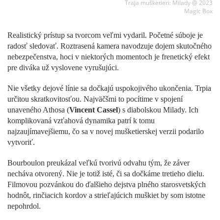
Traja mušketieri: Milady @ 2023
Magic Box
Realistický prístup sa tvorcom veľmi vydaril. Početné súboje je
radosť sledovať. Roztrasená kamera navodzuje dojem skutočného
nebezpečenstva, hoci v niektorých momentoch je frenetický efekt
pre diváka už vyslovene vyrušujúci.
Nie všetky dejové línie sa dočkajú uspokojivého ukončenia. Trpia
určitou skratkovitosťou. Najväčšmi to pocítime v spojení
unaveného Athosa (
Vincent Cassel
) s diabolskou Milady. Ich
komplikovaná vzťahová dynamika patrí k tomu
najzaujímavejšiemu, čo sa v novej mušketierskej verzii podarilo
vytvoriť.
Bourboulon preukázal veľkú tvorivú odvahu tým, že záver
necháva otvorený. Nie je totiž isté, či sa dočkáme tretieho dielu.
Filmovou pozvánkou do ďalšieho dejstva plného starosvetských
hodnôt, rinčiacich kordov a strieľajúcich muškiet by som istotne
nepohrdol.