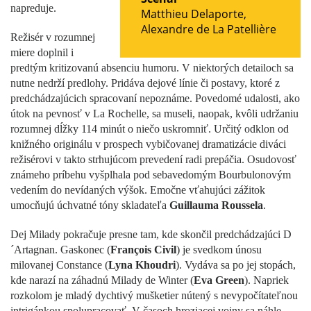
napreduje.
Matthieu Delaporte
,
Alexandre de La Patellière
Režisér v rozumnej
miere doplnil i
predtým kritizovanú absenciu humoru. V niektorých detailoch sa
nutne nedrží predlohy. Pridáva dejové línie či postavy, ktoré z
predchádzajúcich spracovaní nepoznáme. Povedomé udalosti, ako
útok na pevnosť v La Rochelle, sa museli, naopak, kvôli udržaniu
rozumnej dĺžky 114 minút o niečo uskromniť. Určitý odklon od
knižného originálu v prospech vybičovanej dramatizácie diváci
režisérovi v takto strhujúcom prevedení radi prepáčia. Osudovosť
známeho príbehu vyšplhala pod sebavedomým Bourbulonovým
vedením do nevídaných výšok. Emočne vťahujúci zážitok
umocňujú úchvatné tóny skladateľa
Guillauma Roussela
.
Dej Milady pokračuje presne tam, kde skončil predchádzajúci D
´Artagnan. Gaskonec (
François Civil
) je svedkom únosu
milovanej Constance (
Lyna Khoudri
). Vydáva sa po jej stopách,
kde narazí na záhadnú Milady de Winter (
Eva Green
). Napriek
rozkolom je mladý dychtivý mušketier nútený s nevypočítateľnou
intrigánkou spolupracovať. V časoch hroziacej vojny sa náhle