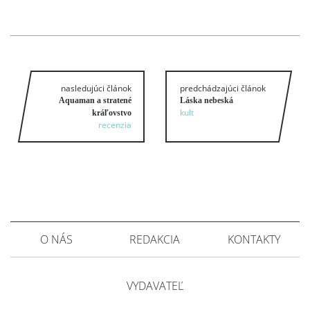
nasledujúci článok
predchádzajúci článok
Aquaman a stratené
Láska nebeská
kult
kráľovstvo
recenzia
O NÁS
REDAKCIA
KONTAKTY
VYDAVATEĽ