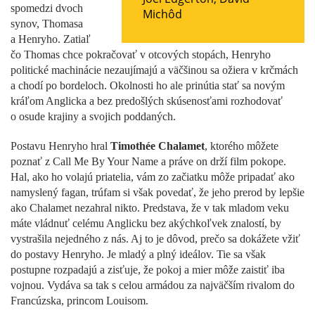
spomedzi dvoch
Michôd
synov, Thomasa
a Henryho. Zatiaľ
čo Thomas chce pokračovať v otcových stopách, Henryho
politické machinácie nezaujímajú a väčšinou sa ožiera v krčmách
a chodí po bordeloch. Okolnosti ho ale prinútia stať sa novým
kráľom Anglicka a bez predošlých skúsenosťami rozhodovať
o osude krajiny a svojich poddaných.
Postavu Henryho hral
Timothée Chalamet
, ktorého môžete
poznať z Call Me By Your Name a práve on drží film pokope.
Hal, ako ho volajú priatelia, vám zo začiatku môže pripadať ako
namyslený fagan, trúfam si však povedať, že jeho prerod by lepšie
ako Chalamet nezahral nikto. Predstava, že v tak mladom veku
máte vládnuť celému Anglicku bez akýchkoľvek znalostí, by
vystrašila nejedného z nás. Aj to je dôvod, prečo sa dokážete vžiť
do postavy Henryho. Je mladý a plný ideálov. Tie sa však
postupne rozpadajú a zisťuje, že pokoj a mier môže zaistiť iba
vojnou. Vydáva sa tak s celou armádou za najväčším rivalom do
Francúzska, princom Louisom.