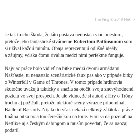
The King © 2019 Netflix
Je tak trochu škoda, že táto postava nedostala viac priestoru,
pretože jeho fantastické stvárnenie
Robertom Pattinsonom
som
si užíval každú minútu. Obaja reprezentujú odlišné ideály
a záujmy, vďaka čomu rivalita medzi nimi perfektne funguje.
Najviac práce bolo vidieť na bitke medzi dvomi armádami.
Našťastie, tu nenastalo scenáristické faux pas ako v prípade bitky
o Winterfell v Game of Thrones. V tomto prípade hrdinovia
skutočne uvažujú takticky a snažia sa otočiť svoju znevýhodnenú
pozíciu vo svoj prospech. Je ale vidno, že si autori z Hry o Tróny
trochu aj požičali, pretože niektoré scény výrazne pripomínali
Battle of Bastards. Nijako to však nekazí celkový zážitok a práve
finálna bitka bola tou čerešňičkou na torte. Film sa dá pozerať na
Netflixe aj s českým dabingom a musím povedať, že sa naozaj
podaril.