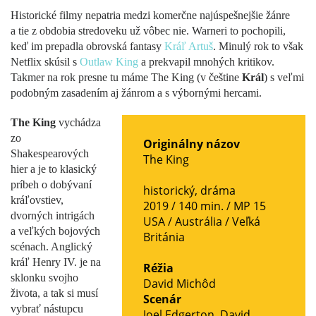
Historické filmy nepatria medzi komerčne najúspešnejšie žánre
a tie z obdobia stredoveku už vôbec nie. Warneri to pochopili,
keď im prepadla obrovská fantasy
Kráľ Artuš
. Minulý rok to však
Netflix skúsil s
Outlaw King
a prekvapil mnohých kritikov.
Takmer na rok presne tu máme The King (v češtine
Král
) s veľmi
podobným zasadením aj žánrom a s výbornými hercami.
The King
vychádza
zo
Originálny názov
Shakespearových
The King
hier a je to klasický
príbeh o dobývaní
historický
,
dráma
kráľovstiev,
2019 / 140 min. /
MP 15
dvorných intrigách
USA
/
Austrália
/
Veľká
a veľkých bojových
Británia
scénach. Anglický
kráľ Henry IV. je na
Réžia
sklonku svojho
David Michôd
života, a tak si musí
Scenár
vybrať nástupcu
Joel Edgerton
,
David