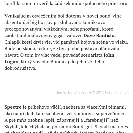
konflikt som im veril každú sekundu spoločného priestoru.
Vynikajúcim osviežením bol doteraz v novej bond-vlne
absentujúci big bossov prisluhovač s komiksovo
preexponovanými vražednými schopnosťami, ktoré
zaobstaral málovravný giga-svalovec
Dave Bautista
.
Chlapík kosti drviť vie, viď pamätná bojová scéna vo vlaku.
Bude ho škoda, jedine, že by aj jeho postava plánovala
návrat. O tom by viac vedel povedať scenárista
John
Logan
, ktorý vovedie Bonda aj do jeho 25-teho
dobrodružstva.
James Bond: Spectre © 2015 Forum Film SK
Spectre
je príbehovo väčší, zaoberá sa viacerými témami,
ako napríklad, kam sa uberá svet špiónov a superveľmocí.
A pre mňa osobne lepší, zábavnejší a „farebnejší“ než
Skyfall, kde chýbala aj poriadna Bond-girl. Skyfall ma dnes