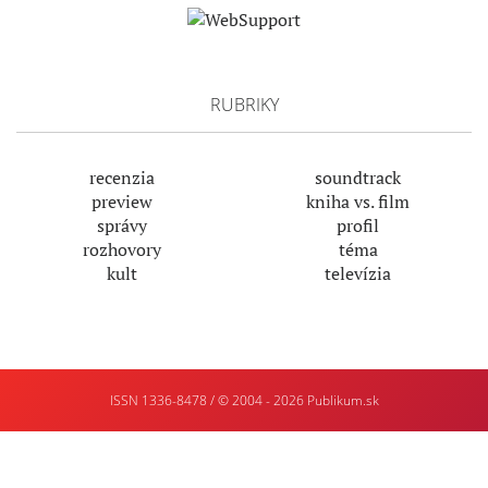
RUBRIKY
recenzia
soundtrack
preview
kniha vs. film
správy
profil
rozhovory
téma
kult
televízia
ISSN 1336-8478 / © 2004 - 2026
Publikum.sk
Tvorba
webstránok
: