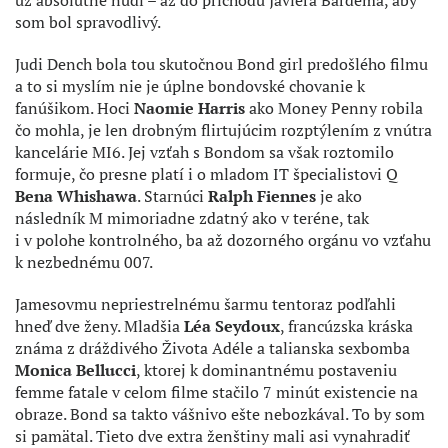
už absolútne nudí – až do príchodu Javiera Bardema, aby
som bol spravodlivý.
Judi Dench bola tou skutočnou Bond girl predošlého filmu
a to si myslím nie je úplne bondovské chovanie k
fanúšikom. Hoci
Naomie Harris
ako Money Penny robila
čo mohla, je len drobným flirtujúcim rozptýlením z vnútra
kancelárie MI6. Jej vzťah s Bondom sa však roztomilo
formuje, čo presne platí i o mladom IT špecialistovi Q
Bena Whishawa
. Starnúci
Ralph Fiennes
je ako
následník M mimoriadne zdatný ako v teréne, tak
i v polohe kontrolného, ba až dozorného orgánu vo vzťahu
k nezbednému 007.
Jamesovmu nepriestrelnému šarmu tentoraz podľahli
hneď dve ženy. Mladšia
Léa Seydoux
, francúzska kráska
známa z dráždivého Života Adéle a talianska sexbomba
Monica Bellucci
, ktorej k dominantnému postaveniu
femme fatale v celom filme stačilo 7 minút existencie na
obraze. Bond sa takto vášnivo ešte nebozkával. To by som
si pamätal. Tieto dve extra ženštiny mali asi vynahradiť