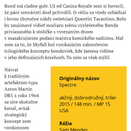
Bond má riadne gule. Už od Casina Royale som si hovoril,
že páni scenáristi dosť pritvrdili. O réžiu sa vtedy uchádzal
i krvou zbytočne nikdy nešetriaci Quentin Tarantino. Bolo
by zaujímavé vidieť mučiacu scénu vyzlečeného Bonda
priviazaného k stoličke s vyrezaným dnom
v masakrujúcom podaní majstra komického sadizmu. Mal
som za to, že Skyfall bol vynikajúcim zakončením
trilogického konceptu bondoviek, kde Jamesa vidíme
v jeho definujúcich koreňoch. To som sa však mýlil.
Návrat
k tradičným
Originálny názov
artefaktom typu
Spectre
Aston Martin
DB5 z roku 1964
akčný
,
dobrodružný
,
triler
sa síce skutočne
2015 / 148 min. /
MP 15
konal, avšak
USA
strategický
koncept som
Réžia
vonkoncom
Sam Mendes