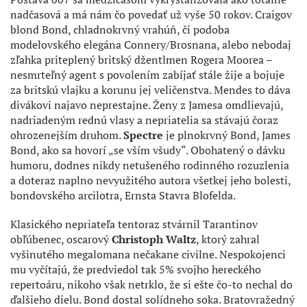
nadčasová a má nám čo povedať už vyše 50 rokov. Craigov
blond Bond, chladnokrvný vrahúň, či podoba
modelovského elegána Connery/Brosnana, alebo nebodaj
zľahka priteplený britský džentlmen Rogera Moorea –
nesmrteľný agent s povolením zabíjať stále žije a bojuje
za britskú vlajku a korunu jej veličenstva. Mendes to dáva
divákovi najavo neprestajne. Ženy z Jamesa omdlievajú,
nadriadeným rednú vlasy a nepriatelia sa stávajú čoraz
ohrozenejším druhom.
Spectre
je plnokrvný Bond, James
Bond, ako sa hovorí „se vším všudy“. Obohatený o dávku
humoru, dodnes nikdy netušeného rodinného rozuzlenia
a doteraz naplno nevyužitého autora všetkej jeho bolesti,
bondovského arcilotra, Ernsta Stavra Blofelda.
Klasického nepriateľa tentoraz stvárnil Tarantinov
obľúbenec, oscarový
Christoph Waltz
, ktorý zahral
vyšinutého megalomana nečakane civilne. Nespokojenci
mu vyčítajú, že predviedol tak 5% svojho hereckého
repertoáru, nikoho však netrklo, že si ešte čo-to nechal do
ďalšieho dielu. Bond dostal solídneho soka. Bratovražedný