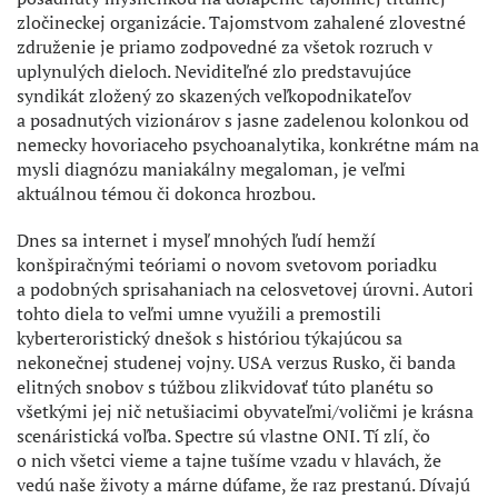
zločineckej organizácie. Tajomstvom zahalené zlovestné
združenie je priamo zodpovedné za všetok rozruch v
uplynulých dieloch. Neviditeľné zlo predstavujúce
syndikát zložený zo skazených veľkopodnikateľov
a posadnutých vizionárov s jasne zadelenou kolonkou od
nemecky hovoriaceho psychoanalytika, konkrétne mám na
mysli diagnózu maniakálny megaloman, je veľmi
aktuálnou témou či dokonca hrozbou.
Dnes sa internet i myseľ mnohých ľudí hemží
konšpiračnými teóriami o novom svetovom poriadku
a podobných sprisahaniach na celosvetovej úrovni. Autori
tohto diela to veľmi umne využili a premostili
kyberteroristický dnešok s históriou týkajúcou sa
nekonečnej studenej vojny. USA verzus Rusko, či banda
elitných snobov s túžbou zlikvidovať túto planétu so
všetkými jej nič netušiacimi obyvateľmi/voličmi je krásna
scenáristická voľba. Spectre sú vlastne ONI. Tí zlí, čo
o nich všetci vieme a tajne tušíme vzadu v hlavách, že
vedú naše životy a márne dúfame, že raz prestanú. Dívajú