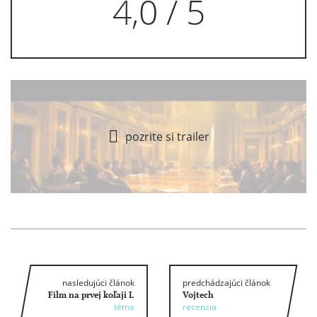
4,0 / 5
pozrite si trailer
nasledujúci článok
predchádzajúci článok
Film na prvej koľaji I.
Vojtech
téma
recenzia