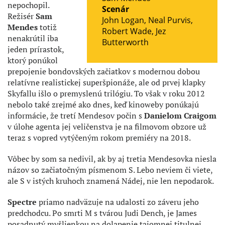
nepochopil.
Scenár
Režisér
Sam
John Logan
,
Neal Purvis
,
Mendes
totiž
Robert Wade
,
Jez
nenakrútil iba
Butterworth
jeden prírastok,
ktorý ponúkol
prepojenie bondovských začiatkov s modernou dobou
relatívne realistickej superšpionáže, ale od prvej klapky
Skyfallu išlo o premyslenú trilógiu. To však v roku 2012
nebolo také zrejmé ako dnes, keď kinoweby ponúkajú
informácie, že tretí Mendesov počin s
Danielom Craigom
v úlohe agenta jej veličenstva je na filmovom obzore už
teraz s vopred vytýčeným rokom premiéry na 2018.
Vôbec by som sa nedivil, ak by aj tretia Mendesovka niesla
názov so začiatočným písmenom S. Lebo neviem či viete,
ale S v istých kruhoch znamená Nádej, nie len nepodarok.
Spectre
priamo nadväzuje na udalosti zo záveru jeho
predchodcu. Po smrti M s tvárou Judi Dench, je James
posadnutý myšlienkou na dolapenie tajomnej titulnej