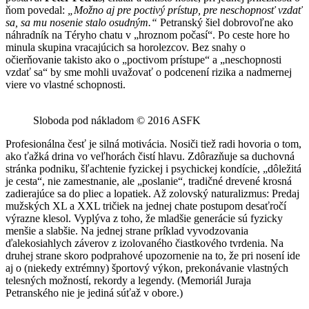
ňom povedal:
„Možno aj pre poctivý prístup, pre neschopnosť vzdať
sa, sa mu nosenie stalo osudným.“
Petranský šiel dobrovoľne ako
náhradník na Téryho chatu v „hroznom počasí“. Po ceste hore ho
minula skupina vracajúcich sa horolezcov. Bez snahy o
očierňovanie takisto ako o „poctivom prístupe“ a „neschopnosti
vzdať sa“ by sme mohli uvažovať o podcenení rizika a nadmernej
viere vo vlastné schopnosti.
Sloboda pod nákladom © 2016 ASFK
Profesionálna česť je silná motivácia. Nosiči tiež radi hovoria o tom,
ako ťažká drina vo veľhorách čistí hlavu. Zdôrazňuje sa duchovná
stránka podniku, šľachtenie fyzickej i psychickej kondície, „dôležitá
je cesta“, nie zamestnanie, ale „poslanie“, tradičné drevené krosná
zadierajúce sa do pliec a lopatiek. Až zolovský naturalizmus: Predaj
mužských XL a XXL tričiek na jednej chate postupom desaťročí
výrazne klesol. Vyplýva z toho, že mladšie generácie sú fyzicky
menšie a slabšie. Na jednej strane príklad vyvodzovania
ďalekosiahlych záverov z izolovaného čiastkového tvrdenia. Na
druhej strane skoro podprahové upozornenie na to, že pri nosení ide
aj o (niekedy extrémny) športový výkon, prekonávanie vlastných
telesných možností, rekordy a legendy. (Memoriál Juraja
Petranského nie je jediná súťaž v obore.)