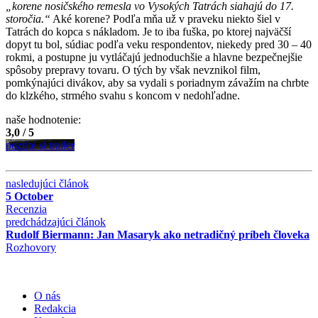
„korene nosičského remesla vo Vysokých Tatrách siahajú do 17.
storočia.“
Aké korene? Podľa mňa už v praveku niekto šiel v
Tatrách do kopca s nákladom. Je to iba fuška, po ktorej najväčší
dopyt tu bol, súdiac podľa veku respondentov, niekedy pred 30 – 40
rokmi, a postupne ju vytláčajú jednoduchšie a hlavne bezpečnejšie
spôsoby prepravy tovaru. O tých by však nevznikol film,
pomkýnajúci divákov, aby sa vydali s poriadnym závažím na chrbte
do klzkého, strmého svahu s koncom v nedohľadne.
naše hodnotenie:
3,0 / 5
pozrite si trailer
nasledujúci článok
5 October
Recenzia
predchádzajúci článok
Rudolf Biermann: Jan Masaryk ako netradičný príbeh človeka
Rozhovory
O nás
Redakcia