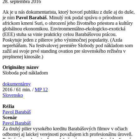
28. septembra 2016
Ak je u nás dokumentarista, ktorý hovorí publiku z duše aj do duše,
je ním
Pavol Barabáš
. Minulý rok podal správu o prírodnom
africkom kmeni Suri, o ohrození jeho životného priestoru a kultúry
globálnou ekonomikou. Environmentálno-ekologicko-exotická
(EEE) stuha sa vinie prakticky celou Barabášovou prácou.
Poskytuje jeden z pilierov jeho výnimočnej popularity. (Azda
nepreháňam. Na festivalovej premiére Slobody pod nákladom som
zažil asi svoje prvé standing ovation pre slovenského režiséra v
preplnenej kinosále.)
Originálny názov
Sloboda pod nákladom
dokumentárny
2016 / 61 min. /
MP 12
Slovensko
Réžia
Pavol Barabáš
Scenár
Pavol Barabáš
Za druhý pilier vysokého kreditu Barabášových filmov v očiach
odbornej aj laickej verejnosti považujem ich profesionálnu úroveň.