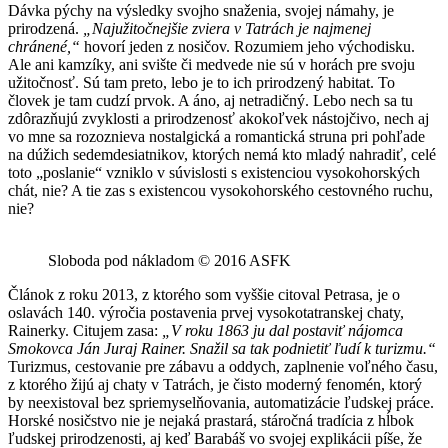
Dávka pýchy na výsledky svojho snaženia, svojej námahy, je
prirodzená.
„Najužitočnejšie zviera v Tatrách je najmenej
chránené,“
hovorí jeden z nosičov. Rozumiem jeho východisku.
Ale ani kamzíky, ani svište či medvede nie sú v horách pre svoju
užitočnosť. Sú tam preto, lebo je to ich prirodzený habitat. To
človek je tam cudzí prvok. A áno, aj netradičný. Lebo nech sa tu
zdôrazňujú zvyklosti a prirodzenosť akokoľvek nástojčivo, nech aj
vo mne sa rozoznieva nostalgická a romantická struna pri pohľade
na dúžich sedemdesiatnikov, ktorých nemá kto mladý nahradiť, celé
toto „poslanie“ vzniklo v súvislosti s existenciou vysokohorských
chát, nie? A tie zas s existencou vysokohorského cestovného ruchu,
nie?
Sloboda pod nákladom © 2016 ASFK
Článok z roku 2013, z ktorého som vyššie citoval Petrasa, je o
oslavách 140. výročia postavenia prvej vysokotatranskej chaty,
Rainerky. Citujem zasa:
„V roku 1863 ju dal postaviť nájomca
Smokovca Ján Juraj Rainer. Snažil sa tak podnietiť ľudí k turizmu.“
Turizmus, cestovanie pre zábavu a oddych, zaplnenie voľného času,
z ktorého žijú aj chaty v Tatrách, je čisto moderný fenomén, ktorý
by neexistoval bez spriemyselňovania, automatizácie ľudskej práce.
Horské nosičstvo nie je nejaká prastará, stáročná tradícia z hĺbok
ľudskej prirodzenosti, aj keď Barabáš vo svojej explikácii píše, že