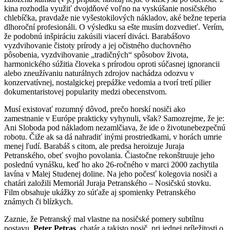
kina rozhodla využiť dvojdňové voľno na vyskúšanie nosičského
chlebíčka, pravdaže nie vyšestokilových nákladov, aké bežne teperia
dlhoroční profesionáli. O výsledku sa ešte musím dozvedieť. Verím,
že podobnú inšpiráciu zakúsili viacerí diváci. Barabášovo
vyzdvihovanie čistoty prírody a jej očistného duchovného
pôsobenia, vyzdvihovanie „tradičných“ spôsobov života,
harmonického súžitia človeka s prírodou oproti súčasnej ignorancii
alebo zneužívaniu naturálnych zdrojov nachádza odozvu v
konzervatívnej, nostalgickej prepážke vedomia a tvorí tretí pilier
dokumentaristovej popularity medzi obecenstvom.
Musí existovať rozumný dôvod, prečo horskí nosiči ako
zamestnanie v Európe prakticky vyhynuli, však? Samozrejme, že je:
Ani Sloboda pod nákladom nezamlčiava, že ide o životunebezpečnú
robotu. Čiže ak sa dá nahradiť inými prostriedkami, v horách umrie
menej ľudí. Barabáš s citom, ale predsa heroizuje Juraja
Petranského, obeť svojho povolania. Čiastočne rekonštruuje jeho
poslednú vynášku, keď ho ako 26-ročného v marci 2000 zachytila
lavína v Malej Studenej doline. Na jeho počesť kolegovia nosiči a
chatári založili Memoriál Juraja Petranského – Nosičskú stovku.
Film obsahuje ukážky zo súťaže aj spomienky Petranského
známych či blízkych.
Zaznie, že Petranský mal vlastne na nosičské pomery subtílnu
postavu.
Peter Petras
, chatár a takisto nosič, pri jednej príležitosti o