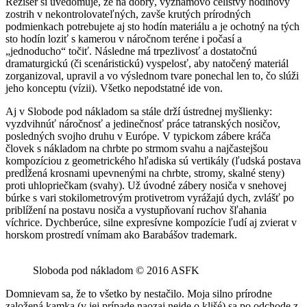
Režisér si uvedomuje, že na dobrý, významovo celistvý hodinový
zostrih v nekontrolovateľných, zavše krutých prírodných
podmienkach potrebujete aj sto hodín materiálu a je ochotný na tých
sto hodín loziť s kamerou v náročnom teréne i počasí a
„jednoducho“ točiť. Následne má trpezlivosť a dostatočnú
dramaturgickú (či scenáristickú) vyspelosť, aby natočený materiál
zorganizoval, upravil a vo výslednom tvare ponechal len to, čo slúži
jeho konceptu (vízii). Všetko nepodstatné ide von.
Aj v Slobode pod nákladom sa stále drží ústrednej myšlienky:
vyzdvihnúť náročnosť a jedinečnosť práce tatranských nosičov,
posledných svojho druhu v Európe. V typickom zábere kráča
človek s nákladom na chrbte po strmom svahu a najčastejšou
kompozíciou z geometrického hľadiska sú vertikály (ľudská postava
predĺžená krosnami upevnenými na chrbte, stromy, skalné steny)
proti uhlopriečkam (svahy). Už úvodné zábery nosiča v snehovej
búrke s vari stokilometrovým protivetrom vyrážajú dych, zvlášť po
priblížení na postavu nosiča a vystupňovaní ruchov šľahania
víchrice. Dychberúce, silne expresívne kompozície ľudí aj zvierat v
horskom prostredí vnímam ako Barabášov trademark.
Sloboda pod nákladom © 2016 ASFK
Domnievam sa, že to všetko by nestačilo. Moja silno prírodne
založená kamka (v jej prípade naozaj nejde o klišé) sa po odchode z