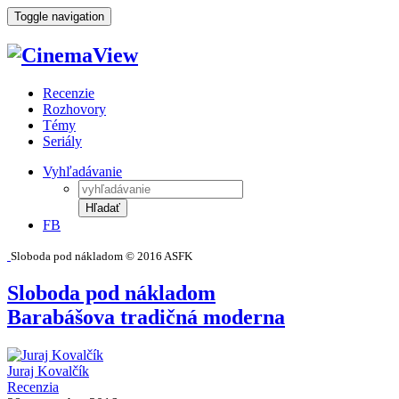
Toggle navigation
Recenzie
Rozhovory
Témy
Seriály
Vyhľadávanie
Hľadať
FB
Sloboda pod nákladom © 2016 ASFK
Sloboda pod nákladom
Barabášova tradičná moderna
Juraj Kovalčík
Recenzia