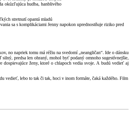
eda okúzľujúca hudba, hanblivého
ľkých stretnutí opantá mladú
ovania sa s komplikáciami Jenny napokon uprednostňuje riziko pred
kov, no napriek tomu má réžiu na svedomí „neangličan“. Ide o dánsku
ď silný, predsa len ohraný, mohol byť podaný omnoho sugestívnejšie,
re dospievajúce ženy, ktoré o chlapoch vedia svoje. A budú vedieť aj
 vedieť, lebo to tak či tak, hoci v inom formáte, čaká každého. Film