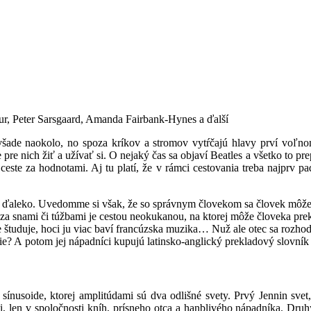
ur, Peter Sarsgaard, Amanda Fairbank-Hynes a ďalší
všade naokolo, no spoza kríkov a stromov vytŕčajú hlavy prví voľnom
e pre nich žiť a užívať si. O nejaký čas sa objaví Beatles a všetko to p
ceste za hodnotami. Aj tu platí, že v rámci cestovania treba najprv p
m ďaleko. Uvedomme si však, že so správnym človekom sa človek môž
ta za snami či túžbami je cestou neokukanou, na ktorej môže človeka p
 študuje, hoci ju viac baví francúzska muzika… Nuž ale otec sa rozhod
e? A potom jej nápadníci kupujú latinsko-anglický prekladový slovník –
na sínusoide, ktorej amplitúdami sú dva odlišné svety. Prvý Jennin sve
i, len v spoločnosti kníh, prísneho otca a hanblivého nápadníka. Dru