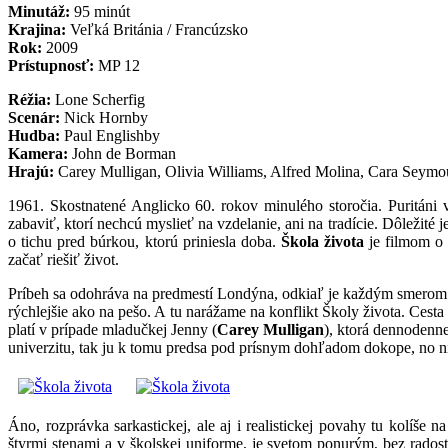
Minutáž:
95 minút
Krajina:
Veľká Británia / Francúzsko
Rok:
2009
Prístupnosť:
MP 12
Réžia:
Lone Scherfig
Scenár:
Nick Hornby
Hudba:
Paul Englishby
Kamera:
John de Borman
Hrajú:
Carey Mulligan, Olivia Williams, Alfred Molina, Cara Seymo
1961. Skostnatené Anglicko 60. rokov minulého storočia. Puritáni 
zabaviť, ktorí nechcú myslieť na vzdelanie, ani na tradície. Dôležité j
o tichu pred búrkou, ktorú priniesla doba.
Škola života
je filmom o 
začať riešiť život.
Príbeh sa odohráva na predmestí Londýna, odkiaľ je každým smero
rýchlejšie ako na pešo. A tu narážame na konflikt Školy života. Ces
platí v prípade mladučkej Jenny (
Carey Mulligan
), ktorá dennodenne
univerzitu, tak ju k tomu predsa pod prísnym dohľadom dokope, no ni
Áno, rozprávka sarkastickej, ale aj i realistickej povahy tu kolíše 
štyrmi stenami a v školskej uniforme, je svetom ponurým, bez radost