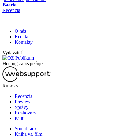
Baaria
Recenzia
O nás
Redakcia
Kontakty
Vydavateľ
Hosting zabezpečuje
Rubriky
Recenzia
Preview
Správy
Rozhovory
Kult
Soundtrack
Kniha vs. film