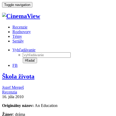
Toggle navigation
Recenzie
Rozhovory
Témy
Seriály
Vyhľadávanie
Hľadať
FB
Škola života
Jozef Mergeš
Recenzia
16. júla 2010
Originálny názov:
An Education
Žáner
: dráma