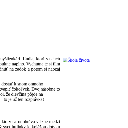
yšlienkári. Ľudia, ktorí sa chcú
repukne naplno. Vychutnajte si film
adnúť na zadok a potom si naozaj
e dostať k snom omnoho
rekvapiť čokoľvek. Dvojnásobne to
ol, že dievčina pôjde na
 to je už len rozprávka!
t, ktorý sa odohráva v izbe medzi
hý svet hrdinky je kolážou dotyku