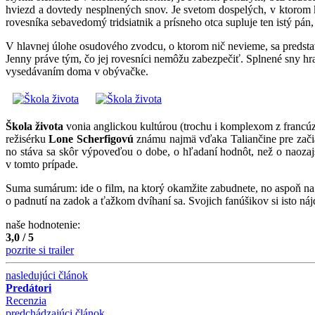
hviezd a dovtedy nesplnených snov. Je svetom dospelých, v ktorom 
rovesníka sebavedomý tridsiatnik a prísneho otca supluje ten istý pán
V hlavnej úlohe osudového zvodcu, o ktorom nič nevieme, sa predsta
Jenny práve tým, čo jej rovesníci nemôžu zabezpečiť. Splnené sny hr
vysedávaním doma v obývačke.
Škola života
vonia anglickou kultúrou (trochu i komplexom z francúz
režisérku
Lone Scherfigovú
známu najmä vďaka Taliančine pre začia
no stáva sa skôr výpoveďou o dobe, o hľadaní hodnôt, než o naozajst
v tomto prípade.
Suma sumárum: ide o film, na ktorý okamžite zabudnete, no aspoň na c
o padnutí na zadok a ťažkom dvíhaní sa. Svojich fanúšikov si isto náj
naše hodnotenie:
3,0 / 5
pozrite si trailer
nasledujúci článok
Predátori
Recenzia
predchádzajúci článok