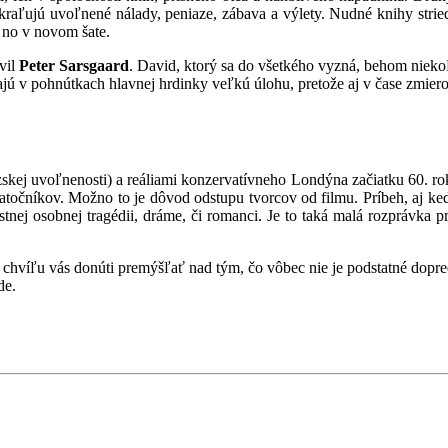
kraľujú uvoľnené nálady, peniaze, zábava a výlety. Nudné knihy stri
, no v novom šate.
vil
Peter Sarsgaard
. David, ktorý sa do všetkého vyzná, behom nieko
ajú v pohnútkach hlavnej hrdinky veľkú úlohu, pretože aj v čase zmier
skej uvoľnenosti) a reáliami konzervatívneho Londýna začiatku 60. ro
točníkov. Možno to je dôvod odstupu tvorcov od filmu. Príbeh, aj ke
nej osobnej tragédii, dráme, či romanci. Je to taká malá rozprávka p
hvíľu vás donúti premýšľať nad tým, čo vôbec nie je podstatné dopredu
de.