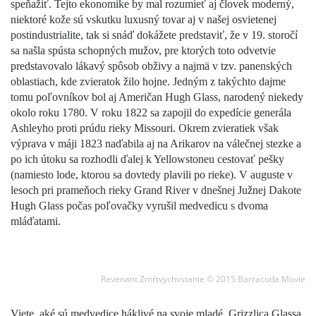
speňažiť. Tejto ekonomike by mal rozumieť aj človek moderný,
niektoré kože sú vskutku luxusný tovar aj v našej osvietenej
postindustrialite, tak si snáď dokážete predstaviť, že v 19. storočí
sa našla spústa schopných mužov, pre ktorých toto odvetvie
predstavovalo lákavý spôsob obživy a najmä v tzv. panenských
oblastiach, kde zvieratok žilo hojne. Jedným z takýchto dajme
tomu poľovníkov bol aj Američan Hugh Glass, narodený niekedy
okolo roku 1780. V roku 1822 sa zapojil do expedície generála
Ashleyho proti prúdu rieky Missouri. Okrem zvieratiek však
výprava v máji 1823 naďabila aj na Arikarov na válečnej stezke a
po ich útoku sa rozhodli ďalej k Yellowstoneu cestovať pešky
(namiesto lode, ktorou sa dovtedy plavili po rieke). V auguste v
lesoch pri prameňoch rieky Grand River v dnešnej Južnej Dakote
Hugh Glass počas poľovačky vyrušil medvedicu s dvoma
mláďatami.
Revenant Zmŕtvychvstanie © 2015 Barracuda Movie
Viete, aké sú medvedice háklivé na svoje mladé. Grizzlica Glassa