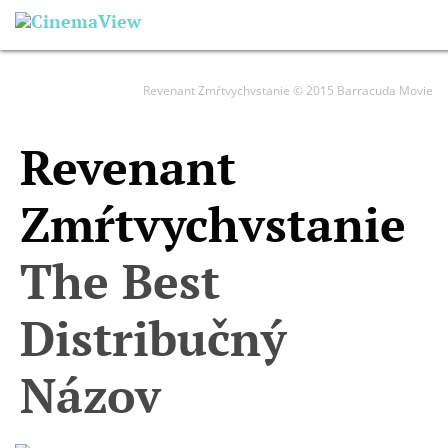
Revenant Zmŕtvychvstanie © 2015 Barracuda Movie
Revenant
Zmŕtvychvstanie
The Best
Distribučný
Názov