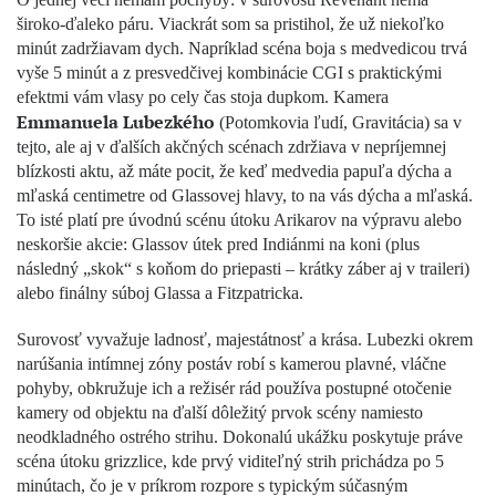
široko-ďaleko páru. Viackrát som sa pristihol, že už niekoľko
minút zadržiavam dych. Napríklad scéna boja s medvedicou trvá
vyše 5 minút a z presvedčivej kombinácie CGI s praktickými
efektmi vám vlasy po cely čas stoja dupkom. Kamera
Emmanuela Lubezkého
(Potomkovia ľudí, Gravitácia) sa v
tejto, ale aj v ďalších akčných scénach zdržiava v nepríjemnej
blízkosti aktu, až máte pocit, že keď medvedia papuľa dýcha a
mľaská centimetre od Glassovej hlavy, to na vás dýcha a mľaská.
To isté platí pre úvodnú scénu útoku Arikarov na výpravu alebo
neskoršie akcie: Glassov útek pred Indiánmi na koni (plus
následný „skok“ s koňom do priepasti – krátky záber aj v traileri)
alebo finálny súboj Glassa a Fitzpatricka.
Surovosť vyvažuje ladnosť, majestátnosť a krása. Lubezki okrem
narúšania intímnej zóny postáv robí s kamerou plavné, vláčne
pohyby, obkružuje ich a režisér rád používa postupné otočenie
kamery od objektu na ďalší dôležitý prvok scény namiesto
neodkladného ostrého strihu. Dokonalú ukážku poskytuje práve
scéna útoku grizzlice, kde prvý viditeľný strih prichádza po 5
minútach, čo je v príkrom rozpore s typickým súčasným