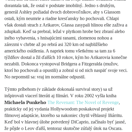
dorantala tak, že ostal v podstate imobilný. Jedno s druhým,
generál Ashley požiadal dvoch dobrovoľníkov, aby s Glassom
ostali, kým neumrie a riadne kresťansky ho pochovali. Chlapi
však dostali strach z Arikarov, Glassa zasypali hlinou ešte zaživa a
zdupkali. Keď sa prebral, ležal v plytkom hrobe bez zbraní alebo
iného vybavenia, s hnisajúcimi ranami, zlomenou nohou a
zárezmi v chrbte až po rebrá asi 320 km od najbližšieho
amerického osídlenia. A napriek tomu všetkému sa tam za 6
týždňov dostal a žil ďalších 10 rokov, kým ho Arikarovia konečne
nezabili. Dokonca vystopoval Bridgera a Fitzgeralda (mužov,
ktorí ho pochovali a opustili) a zobral si od nich naspäť svoje veci.
No nepomstil sa: vraj im normálne odpustil.
Týmto príbehom (v základe dokonalá survival story) sa už
inšpirovali viacerí literáti aj filmári. V roku 2002 vyšla kniha
Michaela Punkeho
The Revenant: The Novel of Revenge
,
prakticky od jej vydania Hollywoodom poskakoval projekt
filmovej adaptácie, ktorého sa nakoniec chytil věhlasný Iñárritu.
Keď bol v hlavnej úlohe potvrdený DiCaprio, začínalo byť jasné,
že pôjde o Leov ďalší, tentoraz skutočne zúfalý útok na Oscara.