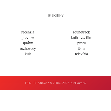
RUBRIKY
recenzia
soundtrack
preview
kniha vs. film
správy
profil
rozhovory
téma
kult
televízia
ISSN 1336-8478 / © 2004 - 2026
Publikum.sk
Tvorba
webstránok
:
Enjoy
:)