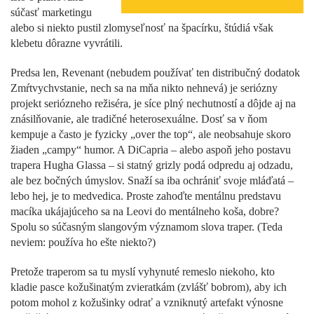
súčasť marketingu
alebo si niekto pustil zlomyseľnosť na špacírku, štúdiá však
klebetu dôrazne vyvrátili.
Predsa len, Revenant (nebudem používať ten distribučný dodatok
Zmŕtvychvstanie, nech sa na mňa nikto nehnevá) je seriózny
projekt seriózneho režiséra, je síce plný nechutností a dôjde aj na
znásilňovanie, ale tradičné heterosexuálne. Dosť sa v ňom
kempuje a často je fyzicky „over the top“, ale neobsahuje skoro
žiaden „campy“ humor. A DiCapria – alebo aspoň jeho postavu
trapera Hugha Glassa – si statný grizly podá odpredu aj odzadu,
ale bez bočných úmyslov. Snaží sa iba ochrániť svoje mláďatá –
lebo hej, je to medvedica. Proste zahoďte mentálnu predstavu
macíka ukájajúceho sa na Leovi do mentálneho koša, dobre?
Spolu so súčasným slangovým významom slova traper. (Teda
neviem: používa ho ešte niekto?)
Pretože traperom sa tu myslí vyhynuté remeslo niekoho, kto
kladie pasce kožušinatým zvieratkám (zvlášť bobrom), aby ich
potom mohol z kožušinky odrať a vzniknutý artefakt výnosne