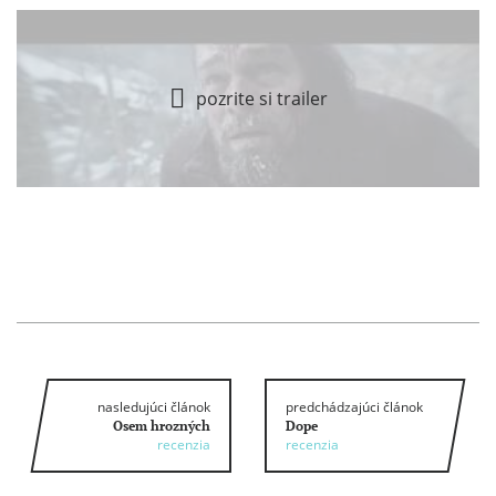
pozrite si trailer
nasledujúci článok
predchádzajúci článok
Osem hrozných
Dope
recenzia
recenzia