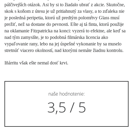
pálčivejších otázok. Asi by si to žiadalo ubrať z akcie. Skutočne,
skok s koňom z útesu je už pritiahnutý za vlasy, a to zďaleka nie
je posledná peripetia, ktorú už predtým polomŕtvy Glass musí
prežiť, než sa dostane do pevnosti. Ešte aj tá finta, ktorú použije
na oklamanie Fitzpatricka na konci: vyzerá to efektne, ale keď sa
nad tým zamyslíte, je to podobná filmárska licencia ako
vypaľovanie rany, lebo na jej úspešné vykonanie by sa muselo
stretnúť viacero okolností, nad ktorými nemáte žiadnu kontrolu.
Iñárritu však ešte nemal dosť krvi.
naše hodnotenie:
3,5 / 5