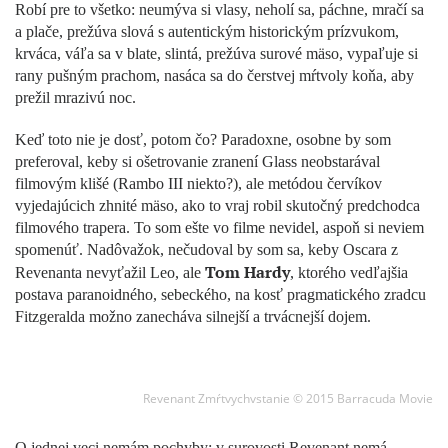
Robí pre to všetko: neumýva si vlasy, neholí sa, páchne, mračí sa
a plače, prežúva slová s autentickým historickým prízvukom,
krváca, váľa sa v blate, slintá, prežúva surové mäso, vypaľuje si
rany pušným prachom, nasáca sa do čerstvej mŕtvoly koňa, aby
prežil mrazivú noc.
Keď toto nie je dosť, potom čo? Paradoxne, osobne by som
preferoval, keby si ošetrovanie zranení Glass neobstarával
filmovým klišé (Rambo III niekto?), ale metódou červíkov
vyjedajúcich zhnité mäso, ako to vraj robil skutočný predchodca
filmového trapera. To som ešte vo filme nevidel, aspoň si neviem
spomenúť. Nadôvažok, nečudoval by som sa, keby Oscara z
Tom Hardy
Revenanta nevyťažil Leo, ale
, ktorého vedľajšia
postava paranoidného, sebeckého, na kosť pragmatického zradcu
Fitzgeralda možno zanecháva silnejší a trvácnejší dojem.
Revenant Zmŕtvychvstanie © 2015 Barracuda Movie
O jednej veci nemám pochyby: v surovosti Revenant nemá