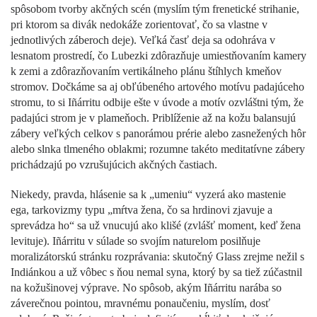
spôsobom tvorby akčných scén (myslím tým frenetické strihanie,
pri ktorom sa divák nedokáže zorientovať, čo sa vlastne v
jednotlivých záberoch deje). Veľká časť deja sa odohráva v
lesnatom prostredí, čo Lubezki zdôrazňuje umiestňovaním kamery
k zemi a zdôrazňovaním vertikálneho plánu štíhlych kmeňov
stromov. Dočkáme sa aj obľúbeného artového motívu padajúceho
stromu, to si Iñárritu odbije ešte v úvode a motív ozvláštni tým, že
padajúci strom je v plameňoch. Priblíženie až na kožu balansujú
zábery veľkých celkov s panorámou prérie alebo zasnežených hôr
alebo slnka tlmeného oblakmi; rozumne takéto meditatívne zábery
prichádzajú po vzrušujúcich akčných častiach.
Niekedy, pravda, hlásenie sa k „umeniu“ vyzerá ako mastenie
ega, tarkovizmy typu „mŕtva žena, čo sa hrdinovi zjavuje a
sprevádza ho“ sa už vnucujú ako klišé (zvlášť moment, keď žena
levituje). Iñárritu v súlade so svojím naturelom posilňuje
moralizátorskú stránku rozprávania: skutočný Glass zrejme nežil s
Indiánkou a už vôbec s ňou nemal syna, ktorý by sa tiež zúčastnil
na kožušinovej výprave. No spôsob, akým Iñárritu narába so
záverečnou pointou, mravnému ponaučeniu, myslím, dosť