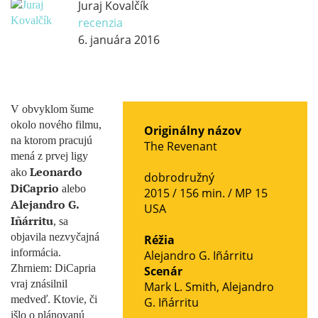
Juraj Kovalčík
recenzia
6. januára 2016
V obvyklom šume
okolo nového filmu,
Originálny názov
na ktorom pracujú
The Revenant
mená z prvej ligy
Leonardo
ako
dobrodružný
DiCaprio
alebo
2015 / 156 min. /
MP 15
Alejandro G.
USA
Iñárritu
, sa
objavila nezvyčajná
Réžia
informácia.
Alejandro G. Iñárritu
Zhrniem: DiCapria
Scenár
vraj znásilnil
Mark L. Smith
,
Alejandro
medveď. Ktovie, či
G. Iñárritu
išlo o plánovanú