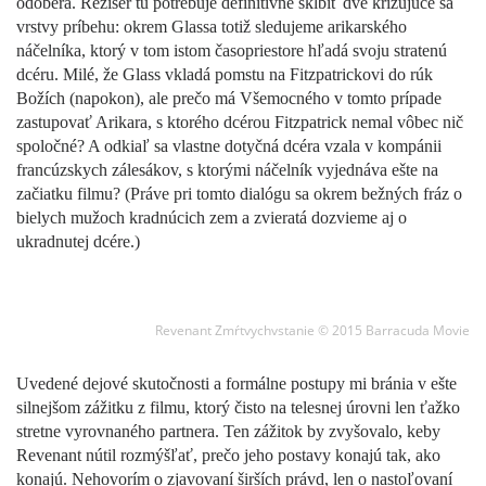
odoberá. Režisér tu potrebuje definitívne skĺbiť dve križujúce sa
vrstvy príbehu: okrem Glassa totiž sledujeme arikarského
náčelníka, ktorý v tom istom časopriestore hľadá svoju stratenú
dcéru. Milé, že Glass vkladá pomstu na Fitzpatrickovi do rúk
Božích (napokon), ale prečo má Všemocného v tomto prípade
zastupovať Arikara, s ktorého dcérou Fitzpatrick nemal vôbec nič
spoločné? A odkiaľ sa vlastne dotyčná dcéra vzala v kompánii
francúzskych zálesákov, s ktorými náčelník vyjednáva ešte na
začiatku filmu? (Práve pri tomto dialógu sa okrem bežných fráz o
bielych mužoch kradnúcich zem a zvieratá dozvieme aj o
ukradnutej dcére.)
Revenant Zmŕtvychvstanie © 2015 Barracuda Movie
Uvedené dejové skutočnosti a formálne postupy mi bránia v ešte
silnejšom zážitku z filmu, ktorý čisto na telesnej úrovni len ťažko
stretne vyrovnaného partnera. Ten zážitok by zvyšovalo, keby
Revenant nútil rozmýšľať, prečo jeho postavy konajú tak, ako
konajú. Nehovorím o zjavovaní širších právd, len o nastoľovaní