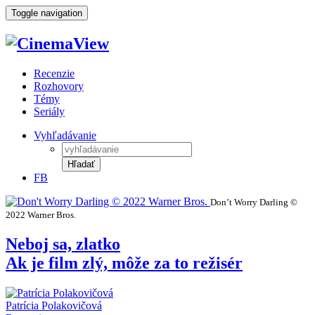
Toggle navigation
Recenzie
Rozhovory
Témy
Seriály
Vyhľadávanie
Hľadať
FB
Don’t Worry Darling ©
2022 Warner Bros.
Neboj sa, zlatko
Ak je film zlý, môže za to režisér
Patrícia Polakovičová