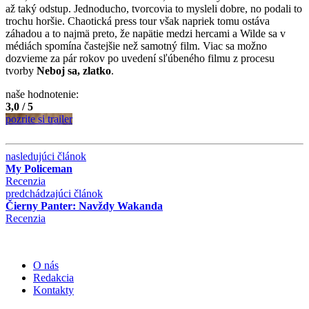
až taký odstup. Jednoducho, tvorcovia to mysleli dobre, no podali to
trochu horšie. Chaotická press tour však napriek tomu ostáva
záhadou a to najmä preto, že napätie medzi hercami a Wilde sa v
médiách spomína častejšie než samotný film. Viac sa možno
dozvieme za pár rokov po uvedení sľúbeného filmu z procesu
tvorby
Neboj sa, zlatko
.
naše hodnotenie:
3,0 / 5
pozrite si trailer
nasledujúci článok
My Policeman
Recenzia
predchádzajúci článok
Čierny Panter: Navždy Wakanda
Recenzia
O nás
Redakcia
Kontakty