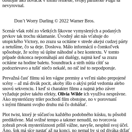
obstojne ako nováčik v tomto remesle, svojej partnerke Pugh sa
nevyrovnal.
Don’t Worry Darling © 2022 Warner Bros.
Scenár však robí zo všetkých šikovne vymyslených a podaných
prvkov tak trochu sklamanie. Úvodný akt nás vťahuje do
utopického Victory, no zrazu sa ocitáme v strede akejsi cudzej párty
a netušíme, čo sa deje. Doslova. Málo informácií o čomkoľvek
spôsobuje, že scény sú úplne náhodné a bez kontextu. V tomto
prípade dokonca nepomáhajú ani dialógy, najmä keď sa zrazu
ocitáme na hodine baletu. Soundtrack a strih nútia cítiť sa
podozrievavo a tušiť niečo nekalé, no nič iné to nepodporuje.
Prevažná časť filmu sú len vágne premisy a veľmi slabo prepojené
scény – až má divák pocit, akoby išlo o akýsi prúd vedomia alebo
snovú sekvenciu. I keď si charakter filmu a najmä jeho záver
vyžaduje práve takéto efekty,
Olivia Wilde
ich využíva nesprávne.
Ako mysteriózny triler pochodí film obstojne, no v porovnaní
s inými filmami svojho druhu má čo doháňať.
Plot twist, ktorý je súčasťou každého podobného kúsku, tu pôsobil
prediktívne. Mal svižné tempo a takmer nenudil, no tvorcovia
zobrali prvok mysterióznosti príliš vážne, navyše, nesplnil svoj účel.
Áno, šok má síce nastať až na konci, no nemal by si od diváka držať