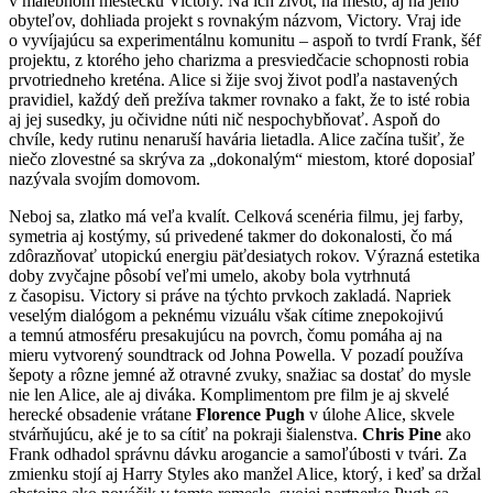
v malebnom mestečku Victory. Na ich život, na mesto, aj na jeho
obyteľov, dohliada projekt s rovnakým názvom, Victory. Vraj ide
o vyvíjajúcu sa experimentálnu komunitu – aspoň to tvrdí Frank, šéf
projektu, z ktorého jeho charizma a presviedčacie schopnosti robia
prvotriedneho kreténa. Alice si žije svoj život podľa nastavených
pravidiel, každý deň prežíva takmer rovnako a fakt, že to isté robia
aj jej susedky, ju očividne núti nič nespochybňovať. Aspoň do
chvíle, kedy rutinu nenaruší havária lietadla. Alice začína tušiť, že
niečo zlovestné sa skrýva za „dokonalým“ miestom, ktoré doposiaľ
nazývala svojím domovom.
Neboj sa, zlatko má veľa kvalít. Celková scenéria filmu, jej farby,
symetria aj kostýmy, sú privedené takmer do dokonalosti, čo má
zdôrazňovať utopickú energiu päťdesiatych rokov. Výrazná estetika
doby zvyčajne pôsobí veľmi umelo, akoby bola vytrhnutá
z časopisu. Victory si práve na týchto prvkoch zakladá. Napriek
veselým dialógom a peknému vizuálu však cítime znepokojivú
a temnú atmosféru presakujúcu na povrch, čomu pomáha aj na
mieru vytvorený soundtrack od Johna Powella. V pozadí používa
šepoty a rôzne jemné až otravné zvuky, snažiac sa dostať do mysle
nie len Alice, ale aj diváka. Komplimentom pre film je aj skvelé
herecké obsadenie vrátane
Florence Pugh
v úlohe Alice, skvele
stvárňujúcu, aké je to sa cítiť na pokraji šialenstva.
Chris Pine
ako
Frank odhadol správnu dávku arogancie a samoľúbosti v tvári. Za
zmienku stojí aj Harry Styles ako manžel Alice, ktorý, i keď sa držal