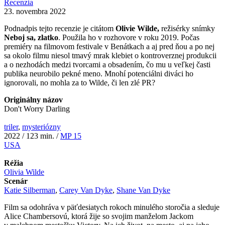
Recenzia
23. novembra 2022
Podnadpis tejto recenzie je citátom
Olivie Wilde,
režisérky snímky
Neboj sa, zlatko
. Použila ho v rozhovore v roku 2019. Počas
premiéry na filmovom festivale v Benátkach a aj pred ňou a po nej
sa okolo filmu niesol tmavý mrak klebiet o kontroverznej produkcii
a o nezhodách medzi tvorcami a obsadením, čo mu u veľkej časti
publika neurobilo pekné meno. Mnohí potenciálni diváci ho
ignorovali, no mohla za to Wilde, či len zlé PR?
Originálny názov
Don't Worry Darling
triler
,
mysteriózny
2022 / 123 min. /
MP 15
USA
Réžia
Olivia Wilde
Scenár
Katie Silberman
,
Carey Van Dyke
,
Shane Van Dyke
Film sa odohráva v päťdesiatych rokoch minulého storočia a sleduje
Alice Chambersovú, ktorá žije so svojim manželom Jackom