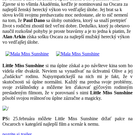
Zjavne si to všimla Akadémia, keďže je nominovaná na Oscara za
najlepší ženský herecký výkon vo vedľajšej úlohe. Jej brat sa k
slovu kvôli svojmu predsavzatiu moc nedostane, ale to nič nemení
na tom, že
Paul Dano
sa úlohy outsidera, ktorý sa snaží pretrpieť
život s rodičmi zhostil tiež veľmi dobre. Deduško, ktorý ju obetavo
naučil rozkošné pohyby je proste bravúrny a je to jedna k piatim, že
Alan Arkin
získa sošku Oscara za najlepší mužský herecký výkon
vo vedľajšej úlohe.
Little Miss Sunshine
si ma úplne získal a po návšteve kina som ho
videla ešte dvakrát. Neviem sa vynadívať na úchvatnú Olive a jej
„čudácku“ rodinu. Najsympatickejší na nich mi je fakt, že v
skutočnosti sú úplne normálni. Každý ma predsa svoje problémy,
svoje zvláštnôstky a môžeme len ďakovať gýčovým rodinným
presladeným filmom, že v porovnaní s nimi
Little Miss Sunshine
pôsobí svojou reálnosťou úplne zázračne a magicky.
PS:
25.februára môžete Little Miss Sunshine držať palce na
Oscaroch v kategórií najlepší film a scenár k nemu.
pozrite si trailer