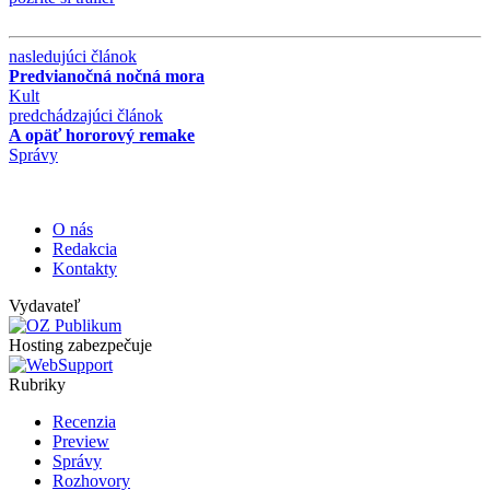
nasledujúci článok
Predvianočná nočná mora
Kult
predchádzajúci článok
A opäť hororový remake
Správy
O nás
Redakcia
Kontakty
Vydavateľ
Hosting zabezpečuje
Rubriky
Recenzia
Preview
Správy
Rozhovory