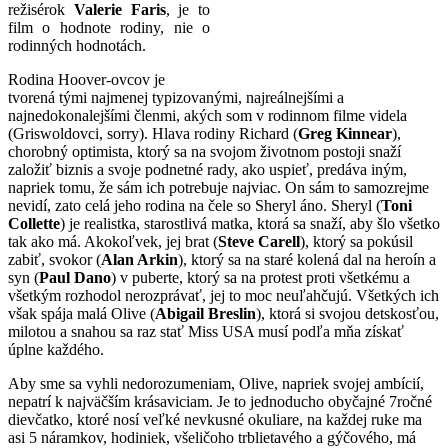
režisérok
Valerie Faris
, je to
film o hodnote rodiny, nie o
rodinných hodnotách.
Rodina Hoover-ovcov je
tvorená tými najmenej typizovanými, najreálnejšími a
najnedokonalejšími členmi, akých som v rodinnom filme videla
(Griswoldovci, sorry). Hlava rodiny Richard (
Greg Kinnear
),
chorobný optimista, ktorý sa na svojom životnom postoji snaží
založiť biznis a svoje podnetné rady, ako uspieť, predáva iným,
napriek tomu, že sám ich potrebuje najviac. On sám to samozrejme
nevidí, zato celá jeho rodina na čele so Sheryl áno. Sheryl (
Toni
Collette
) je realistka, starostlivá matka, ktorá sa snaží, aby šlo všetko
tak ako má. Akokoľvek, jej brat (
Steve Carell
), ktorý sa pokúsil
zabiť, svokor (
Alan Arkin
), ktorý sa na staré kolená dal na heroín a
syn (
Paul Dano
) v puberte, ktorý sa na protest proti všetkému a
všetkým rozhodol nerozprávať, jej to moc neuľahčujú. Všetkých ich
však spája malá Olive (
Abigail Breslin
), ktorá si svojou detskosťou,
milotou a snahou sa raz stať Miss USA musí podľa mňa získať
úplne každého.
Aby sme sa vyhli nedorozumeniam, Olive, napriek svojej ambícií,
nepatrí k najväčším krásaviciam. Je to jednoducho obyčajné 7ročné
dievčatko, ktoré nosí veľké nevkusné okuliare, na každej ruke ma
asi 5 náramkov, hodiniek, všeličoho trblietavého a gýčového, má