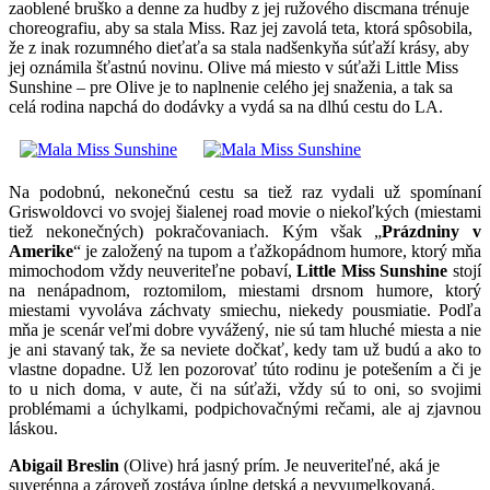
zaoblené bruško a denne za hudby z jej ružového discmana trénuje
choreografiu, aby sa stala Miss. Raz jej zavolá teta, ktorá spôsobila,
že z inak rozumného dieťaťa sa stala nadšenkyňa súťaží krásy, aby
jej oznámila šťastnú novinu. Olive má miesto v súťaži Little Miss
Sunshine – pre Olive je to naplnenie celého jej snaženia, a tak sa
celá rodina napchá do dodávky a vydá sa na dlhú cestu do LA.
Na podobnú, nekonečnú cestu sa tiež raz vydali už spomínaní
Griswoldovci vo svojej šialenej road movie o niekoľkých (miestami
tiež nekonečných) pokračovaniach. Kým však „
Prázdniny v
Amerike
“ je založený na tupom a ťažkopádnom humore, ktorý mňa
mimochodom vždy neuveriteľne pobaví,
Little Miss Sunshine
stojí
na nenápadnom, roztomilom, miestami drsnom humore, ktorý
miestami vyvoláva záchvaty smiechu, niekedy pousmiatie. Podľa
mňa je scenár veľmi dobre vyvážený, nie sú tam hluché miesta a nie
je ani stavaný tak, že sa neviete dočkať, kedy tam už budú a ako to
vlastne dopadne. Už len pozorovať túto rodinu je potešením a či je
to u nich doma, v aute, či na súťaži, vždy sú to oni, so svojimi
problémami a úchylkami, podpichovačnými rečami, ale aj zjavnou
láskou.
Abigail Breslin
(Olive) hrá jasný prím. Je neuveriteľné, aká je
suverénna a zároveň zostáva úplne detská a nevyumelkovaná.