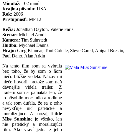
Minutáž:
102 minút
Krajina pôvodu:
USA
Rok:
2006
Prístupnosť:
MP 12
Réžia:
Jonathan Dayton, Valerie Faris
Scenár:
Michael Arndt
Kamera:
Tim Suhrstedt
Hudba:
Mychael Danna
Hrajú:
Greg Kinnear, Toni Colette, Steve Carell, Abigail Breslin,
Paul Dano, Alan Arkin
Na tento film som sa vybrala
bez toho, že by som o ňom
niečo bližšie vedela. Názov mi
niečo hovoril, pretože som naň
dávnejšie videla trailer. Z
traileru som si pamätala len, že
to pôsobilo moc milo a rodinne
a tak som dúfala, že sa z toho
nevykľuje nič patetické a
moralizujúce. A naozaj,
Little
Miss Sunshine
je všetko, len
nie patetický a moralizujúci
film. Ako vraví jedna z jeho