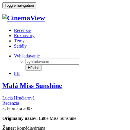
Toggle navigation
Recenzie
Rozhovory
Témy
Seriály
Vyhľadávanie
Hľadať
FB
Malá Miss Sunshine
Lucia Hrnčiarová
Recenzia
3. februára 2007
Originálny názov:
Little Miss Sunshine
Žáner:
komédia/dráma