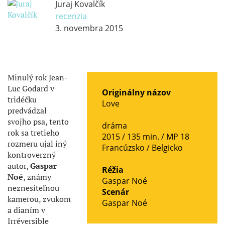
Juraj Kovalčík
recenzia
3. novembra 2015
Minulý rok Jean-
Luc Godard v
Originálny názov
tridéčku
Love
predvádzal
svojho psa, tento
dráma
rok sa tretieho
2015 / 135 min. /
MP 18
rozmeru ujal iný
Francúzsko
/
Belgicko
kontroverzný
autor,
Gaspar
Réžia
Noé
, známy
Gaspar Noé
neznesiteľnou
Scenár
kamerou, zvukom
Gaspar Noé
a dianím v
Irréversible