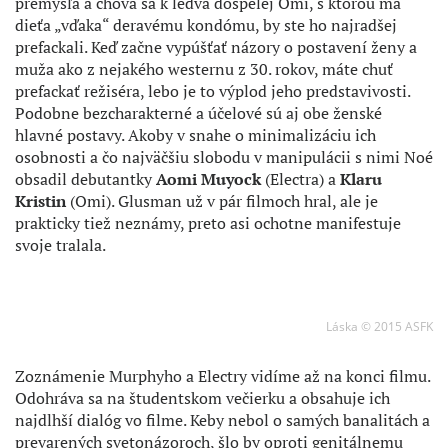
premýšľa a chová sa k ledva dospelej Omi, s ktorou má
dieťa „vďaka“ deravému kondómu, by ste ho najradšej
prefackali. Keď začne vypúšťať názory o postavení ženy a
muža ako z nejakého westernu z 30. rokov, máte chuť
prefackať režiséra, lebo je to výplod jeho predstavivosti.
Podobne bezcharakterné a účelové sú aj obe ženské
hlavné postavy. Akoby v snahe o minimalizáciu ich
osobnosti a čo najväčšiu slobodu v manipulácii s nimi Noé
obsadil debutantky
Aomi Muyock
(Electra) a
Klaru
Kristin
(Omi). Glusman už v pár filmoch hral, ale je
prakticky tiež neznámy, preto asi ochotne manifestuje
svoje tralala.
Láska © 2015 ASFK
Zoznámenie Murphyho a Electry vidíme až na konci filmu.
Odohráva sa na študentskom večierku a obsahuje ich
najdlhší dialóg vo filme. Keby nebol o samých banalitách a
prevarených svetonázoroch, šlo by oproti genitálnemu