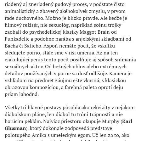
riadený aj zneriadený pudový proces, v podstate čisto
animalistický a zbavený akéhokoľvek zmyslu, v prvom
rade duchovného. Možno je blízko pravde. Ale keďže je
filmový režisér, nie sexuológ, napríklad scénu trojky
zaobalí do psychedelickej klasiky Maggot Brain od
Funkadelic a podobne narába s anjelskými skladbami od
Bacha či Satieho. Aspoň nemáte pocit, že vskutku
sledujete porno, stále sme v ríši umenia. Až na ten
ejakulujúci penis tento pocit posilňuje aj spôsob snímania
sexuálnych aktov. Od bežných uhlov alebo extrémnych
detailov používaných v porne sa dosť odlišuje. Kamera je
vzhľadom na predmet záujmu ešte vkusná, s klasickou
obrazovou kompozíciou, a farebná paleta oproti deju
priam lahodná.
Všetky tri hlavné postavy pôsobia ako rekvizity v nejakom
diabolskom pláne, len diabol tu tróni trápnosti a nie
horúcim peklám. Najviac priestoru okupuje Murphy (
Karl
Glusman
), ktorý dokonale zodpovedá predstave
polotupého Amíka s umeleckým egom. Už len za to, ako