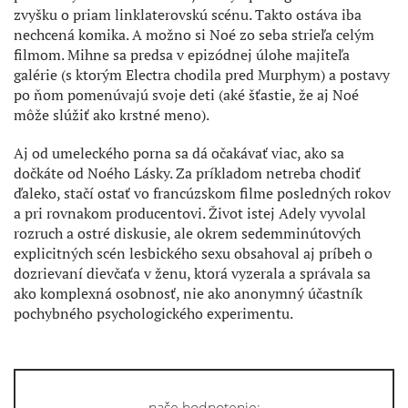
zvyšku o priam linklaterovskú scénu. Takto ostáva iba
nechcená komika. A možno si Noé zo seba strieľa celým
filmom. Mihne sa predsa v epizódnej úlohe majiteľa
galérie (s ktorým Electra chodila pred Murphym) a postavy
po ňom pomenúvajú svoje deti (aké šťastie, že aj Noé
môže slúžiť ako krstné meno).
Aj od umeleckého porna sa dá očakávať viac, ako sa
dočkáte od Noého Lásky. Za príkladom netreba chodiť
ďaleko, stačí ostať vo francúzskom filme posledných rokov
a pri rovnakom producentovi. Život istej Adely vyvolal
rozruch a ostré diskusie, ale okrem sedemminútových
explicitných scén lesbického sexu obsahoval aj príbeh o
dozrievaní dievčaťa v ženu, ktorá vyzerala a správala sa
ako komplexná osobnosť, nie ako anonymný účastník
pochybného psychologického experimentu.