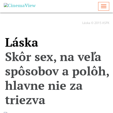
Togg
navi
Láska © 2015 ASFK
Láska
Skôr sex, na veľa
spôsobov a polôh,
hlavne nie za
triezva