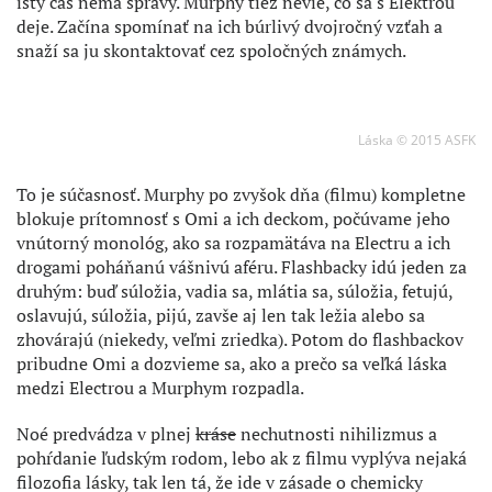
istý čas nemá správy. Murphy tiež nevie, čo sa s Elektrou
deje. Začína spomínať na ich búrlivý dvojročný vzťah a
snaží sa ju skontaktovať cez spoločných známych.
Láska © 2015 ASFK
To je súčasnosť. Murphy po zvyšok dňa (filmu) kompletne
blokuje prítomnosť s Omi a ich deckom, počúvame jeho
vnútorný monológ, ako sa rozpamätáva na Electru a ich
drogami poháňanú vášnivú aféru. Flashbacky idú jeden za
druhým: buď súložia, vadia sa, mlátia sa, súložia, fetujú,
oslavujú, súložia, pijú, zavše aj len tak ležia alebo sa
zhovárajú (niekedy, veľmi zriedka). Potom do flashbackov
pribudne Omi a dozvieme sa, ako a prečo sa veľká láska
medzi Electrou a Murphym rozpadla.
Noé predvádza v plnej
kráse
nechutnosti nihilizmus a
pohŕdanie ľudským rodom, lebo ak z filmu vyplýva nejaká
filozofia lásky, tak len tá, že ide v zásade o chemicky