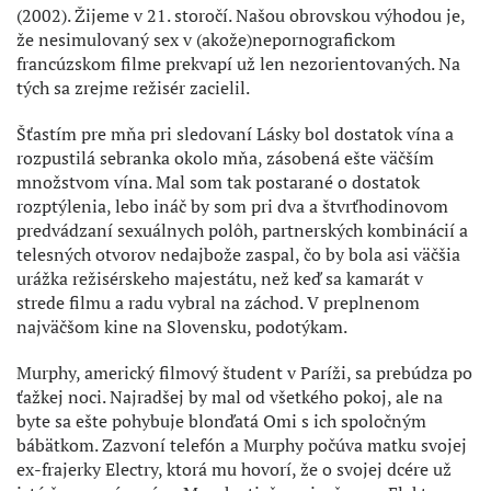
(2002). Žijeme v 21. storočí. Našou obrovskou výhodou je,
že nesimulovaný sex v (akože)nepornografickom
francúzskom filme prekvapí už len nezorientovaných. Na
tých sa zrejme režisér zacielil.
Šťastím pre mňa pri sledovaní Lásky bol dostatok vína a
rozpustilá sebranka okolo mňa, zásobená ešte väčším
množstvom vína. Mal som tak postarané o dostatok
rozptýlenia, lebo ináč by som pri dva a štvrťhodinovom
predvádzaní sexuálnych polôh, partnerských kombinácií a
telesných otvorov nedajbože zaspal, čo by bola asi väčšia
urážka režisérskeho majestátu, než keď sa kamarát v
strede filmu a radu vybral na záchod. V preplnenom
najväčšom kine na Slovensku, podotýkam.
Murphy, americký filmový študent v Paríži, sa prebúdza po
ťažkej noci. Najradšej by mal od všetkého pokoj, ale na
byte sa ešte pohybuje blonďatá Omi s ich spoločným
bábätkom. Zazvoní telefón a Murphy počúva matku svojej
ex-frajerky Electry, ktorá mu hovorí, že o svojej dcére už