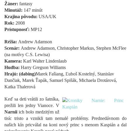
Žáner:
fantasy
Minutáž:
147 minút
Krajina pôvodu:
USA/UK
Rok:
2008
Prístupnosť:
MP12
Réžia:
Andrew Adamson
Scenár:
Andrew Adamson, Christopher Markus, Stephen McFlee
(na motívy C.S. Lewisa)
Kamera:
Karl Walter Lindenlaub
Hudba:
Harry Gregson Williams
Hrajú: (dabing)
Marek Fašiang, Ľuboš Kostelný, Stanislav
Dančiak, Marek Ťapák, Samuel Spišák, Michaela Drotárová,
Katka Thalerová
Keď sa deti vrátili zo šatníka,
prežili len jedny Vianoce. V
Narnii
ich bolo medzitým už
tisíc tristo a vznikli tam nemalé problémy. Prednedávnom do
našich kín pricválal na koni nový princ s menom Kaspián a dal