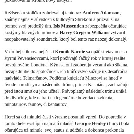
pokračovaniu Kroník nový nádych.
Režisérsku stoličku zohrieval aj tento raz
Andrew Adamson
,
známy najmä v súvislosti s kultovým Shrekom a prizval si na
pomoc svoj predošlý tím.
Isis Mussenden
zabezpečila očarujúce
kostýmy hlavných hrdinov a
Harry Gregson Williams
vytvoril
neopakovateľný soundtrack, ktorý bol tento raz naozaj dokonalý.
V druhej sfilmovanej časti
Kroník Narnie
sa opäť stretávame so
štyrmi Pevensieovcami, ktorí prežívajú ťažký rok v krutej realite
povojnového Londýna. Kým sa oni zaoberajú vecami ako šikana,
nezapadnutie do spoločnosti, ich kráľovstvo sužuje už desaťročia
nadvláda Telmarčanov. Podlému kniežaťu Mirazovi sa hneď v
úvode narodí syn a následníka trónu, princa Kaspiána, zachraňuje
pred istou smrťou jeho učiteľ. Právoplatný následník trónu uniká
do divočiny, kde natrafí na legendárne hovoriace zvieratá,
minotaurov, faunov, či kentaurov.
Herci sa od minulej časti výrazne posunuli vpred. Do popredia v
tomto diele vystúpili najmä tí mladší.
Georgie Henley
(Lucy) bola
očarujúca už minule, svoj status si udržala a dokonca prekonala