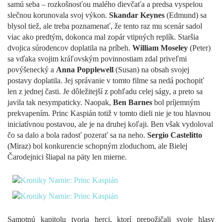
samú seba – rozkošnosťou malého dievčaťa a predsa vyspelou
slečnou korunovala svoj výkon.
Skandar Keynes
(Edmund) sa
blysol tiež, ale treba poznamenať, že tento raz mu scenár sadol
viac ako predtým, dokonca mal zopár vtipných replík. Staršia
dvojica súrodencov doplatila na príbeh.
William Moseley
(Peter)
sa vďaka svojim kráľovským povinnostiam zdal priveľmi
povýšenecký a
Anna Popplewell
(Susan) na obsah svojej
postavy doplatila. Jej správanie v tomto filme sa nedá pochopiť
len z jednej časti. Je dôležitejší z pohľadu celej ságy, a preto sa
javila tak nesympaticky. Naopak,
Ben Barnes
bol príjemným
prekvapením. Princ Kaspián totiž v tomto dieli nie je tou hlavnou
iniciatívnou postavou, ale je na druhej koľaji. Ben však vydoloval
čo sa dalo a bola radosť pozerať sa na neho.
Sergio Castelitto
(Miraz) bol konkurencie schopným zloduchom, ale Bielej
Čarodejnici šliapal na päty len mierne.
Samotnú kapitolu tvoria herci, ktorí prepožičali svoje hlasy