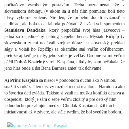
počítačovo vyrobeným postavám. Treba poznamenať, že v
slovenskom dabingu (v akom sa u nás film premieta) boli tieto
hlasy výborne volené. Nie len, že príbehu dodali svižnosť a
nadhľad, ale bola to al lahoda počúvať. Za všetkých spomeniem
Stanislava Dančiaka
, ktorý prepožičal svoj hlas jazvecovi –
jedná sa o jedinečný dabing slepého herca. Myšiak Ričipíp (v
slovenskom znení nedávali zrejme dôraz na slovenský preklad
ságy a volali ho Ripičíp) sa okamžite stal vaším obľúbencom,
pretože aj keď je malý, jeho srdce je veľké. Osobne sa mi veľmi
páčil
Ľuboš Kostelný
v roli Kaspiána, nikdy by som nečakala, že
jeho hlas bude z úst Bena Barnesa znieť tak úchvatne.
Aj
Princ Kaspián
sa niesol v podobnom duchu ako
Narniou,
snažili sa ukázať ten drvivý rozdiel medzi realitou a Narniou a ako
to štvorica detí zvláda. Takisto si vzali na mušku konflikt detstva a
dospelosti, ktorý je sám o sebe veľmi zložitý a pre detský film
jednoducho presahujúci medze. Chudák Kaspián si užil troch
iniciatívností až v závere, ale stále tvrdím, že bol svetlým bodom.