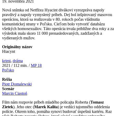
19. novembra 2021
Nová snímka od Netflixu Hyacint divákovi vyrozpráva napoly
pravdivý a napoly vymyslený príbeh. Dej bol inšpirovaný masovou
operáciou, ktorá sa realizovala v 80. rokoch počas vládnutia
komunistickej strany v Poľsku. Cieľom bolo vytvoriť databázu
všetkých homosexuálov. Táto operácia trvala približne dva roky a za
výsledok mala skoro 11 000 prenasledovaných, zadržaných a
vydieraných mužov.
Originálny názov
Hiacynt
krimi
,
dráma
2021 / 112 min. /
MP 18
Poľsko
Réžia
Piotr Domalewski
Scenár
Marcin Ciastoń
Film nám rozpovie príbeh mladého policajta Roberta (
Tomasz
Zietek
). Jeho otec (
Marek Kalita
) je vedúci tajomného oddelenia
polície. Okrem toho, pomáha synovi budovať úspešnú kariéru. Raz