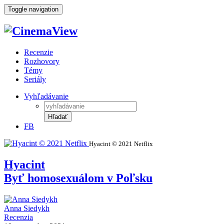
Toggle navigation
Recenzie
Rozhovory
Témy
Seriály
Vyhľadávanie
Hľadať
FB
Hyacint © 2021 Netflix
Hyacint
Byť homosexuálom v Poľsku
Anna Siedykh
Recenzia