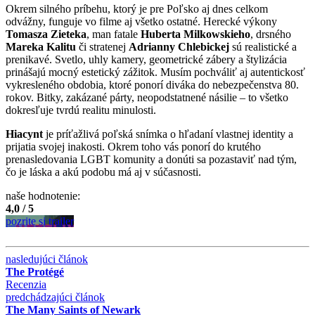
Okrem silného príbehu, ktorý je pre Poľsko aj dnes celkom
odvážny, funguje vo filme aj všetko ostatné. Herecké výkony
Tomasza Zieteka
, man fatale
Huberta Milkowskieho
, drsného
Mareka Kalitu
či stratenej
Adrianny Chlebickej
sú realistické a
prenikavé. Svetlo, uhly kamery, geometrické zábery a štylizácia
prinášajú mocný estetický zážitok. Musím pochváliť aj autentickosť
vykresleného obdobia, ktoré ponorí diváka do nebezpečenstva 80.
rokov. Bitky, zakázané párty, neopodstatnené násilie – to všetko
dokresľuje tvrdú realitu minulosti.
Hiacynt
je príťažlivá poľská snímka o hľadaní vlastnej identity a
prijatia svojej inakosti. Okrem toho vás ponorí do krutého
prenasledovania LGBT komunity a donúti sa pozastaviť nad tým,
čo je láska a akú podobu má aj v súčasnosti.
naše hodnotenie:
4,0 / 5
pozrite si trailer
nasledujúci článok
The Protégé
Recenzia
predchádzajúci článok
The Many Saints of Newark