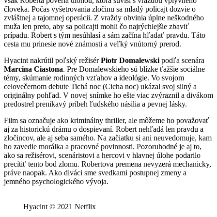
však Roberta poveria úlohou, ktorá súvisí s vraždou vplyvného
človeka. Počas vyšetrovania zločinu sa mladý policajt dozvie o
zvláštnej a tajomnej operácii. Z vraždy obvinia úplne neškodného
muža len preto, aby sa policajti mohli čo najrýchlejšie zbaviť
prípadu. Robert s tým nesúhlasí a sám začína hľadať pravdu. Táto
cesta mu prinesie nové známosti a veľký vnútorný prerod.
Hyacint nakrútil poľský režisér
Piotr Domalewski
podľa scenára
Marcina Ciastona
. Pre Domalewskieho sú blízke ťažšie sociálne
témy, skúmanie rodinných vzťahov a ideológie. Vo svojom
celovečernom debute Tichá noc (Cicha noc) ukázal svoj silný a
originálny pohľad. V novej snímke ho ešte viac zvýraznil a divákom
predostrel prenikavý príbeh ľudského násilia a pevnej lásky.
Film sa označuje ako kriminálny thriller, ale môžeme ho považovať
aj za historickú drámu o dospievaní. Robert nehľadá len pravdu a
zločincov, ale aj seba samého. Na začiatku si ani neuvedomuje, kam
ho zavedie morálka a pracovné povinnosti. Pozoruhodné je aj to,
ako sa režisérovi, scenáristovi a hercovi v hlavnej úlohe podarilo
precítiť tento bod zlomu. Robertova premena nevyzerá mechanicky,
práve naopak. Ako diváci sme svedkami postupnej zmeny a
jemného psychologického vývoja.
Hyacint © 2021 Netflix