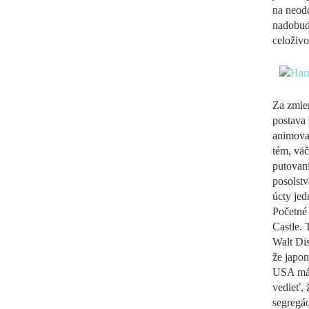
na neodd
nadobudn
celoživo
Za zmien
postava 
animova
tém, väč
putovani
posolstv
úcty je
Početné 
Castle. 
Walt Di
že japon
USA má t
vedieť, 
segregác