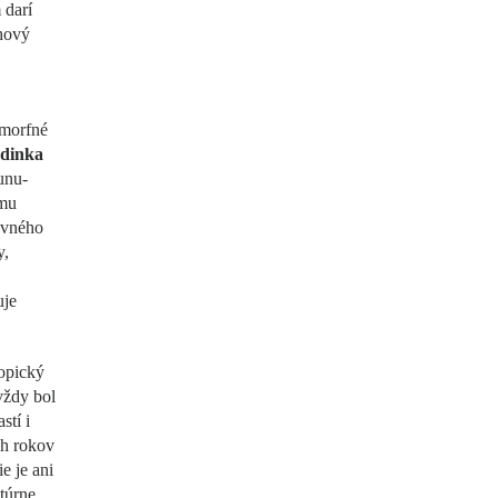
 darí
chový
omorfné
dinka
unu-
lmu
avného
y,
uje
ropický
vždy bol
stí i
ch rokov
e je ani
atúrne