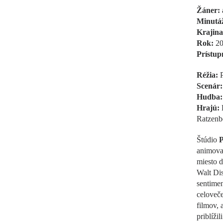
Žáner:
Minutá
Krajina
Rok:
20
Prístup
Réžia:
P
Scenár:
Hudba:
Hrajú:
E
Ratzenb
Štúdio
P
animovan
miesto d
Walt Dis
sentimen
celoveč
filmov,
priblíži