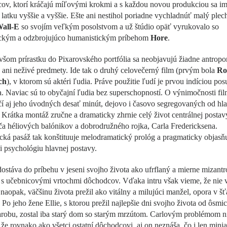
ov, ktorí kráčajú míľovými krokmi a s každou novou produkciou sa im
latku vyššie a vyššie. Ešte ani nestihol poriadne vychladnúť malý ple
all-E
so svojím veľkým posolstvom a už štúdio opäť vyrukovalo so
ckým a odzbrojujúco humanistickým príbehom
Hore
.
šom prírastku do Pixarovského portfólia sa neobjavujú žiadne antrop
, ani neživé predmety. Ide tak o druhý celovečerný film (prvým bola
Ro
ch
), v ktorom sú aktéri ľudia. Práve použitie ľudí je prvou indíciou pos
. Naviac sú to obyčajní ľudia bez superschopností. O výnimočnosti fi
í aj jeho úvodných desať minút, dejovo i časovo segregovaných od hl
 Krátka montáž zručne a dramaticky zhrnie celý život centrálnej postav
a héliových balónikov a dobrodružného rojka, Carla Fredericksena.
cká pasáž tak konštituuje melodramatický prológ a pragmaticky objasň
i psychológiu hlavnej postavy.
dostáva do príbehu v jeseni svojho života ako ufrflaný a mierne mizant
 s učebnicovými vrtochmi dôchodcov. Vďaka intru však vieme, že nie 
 naopak, väčšinu života prežil ako vitálny a milujúci manžel, opora v šťa
. Po jeho žene Ellie, s ktorou prežil najlepšie dni svojho života od ôsmi
arobu, zostal iba starý dom so starým mrzútom. Carlovým problémom ni
, že rovnako ako všetci ostatní dôchodcovi, aj on neznáša, čo i len mini