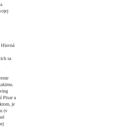
 a
vojej
. Hlavná
ich sa
o
renie
zakimu.
oving
í Pixar a
ktom, je
u (v
bré
ej