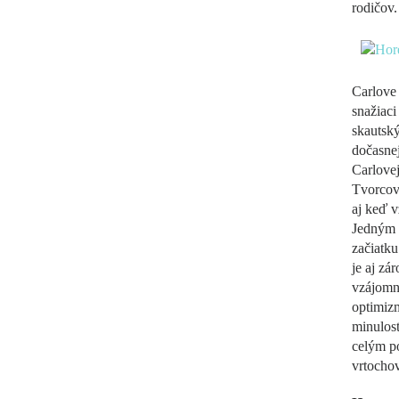
rodičov.
Carlove 
snažiaci
skautský
dočasnej
Carlovej
Tvorcovi
aj keď 
Jedným 
začiatku
je aj zá
vzájomné
optimizm
minulost
celým p
vrtocho