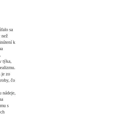
úfalo sa
c než
nútení k
na
.
v týka,
ealizmu.
 je zo
aroby, čo
u nádeje,
na
omu s
ých