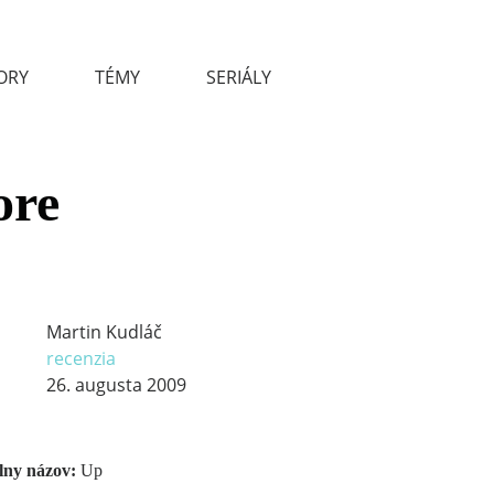
ORY
TÉMY
SERIÁLY
ore
Martin Kudláč
recenzia
26. augusta 2009
lny názov:
Up