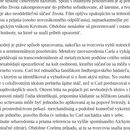
né striktne cirkevným názorom. Spolu s ostatnými posolstvami je aj pot
ho života zakomponované do príbehu sofistikovane, až latentne, a tvo
je ako neoddeliteľnú súčasť života. Film oplýva opakujúcim sa leitmo
ia a prijatia (onoho novozákonného odpúšťania), najmarkantnejšie pri
ogickým vtákom Kevinom. Obdobne nenásilne sú prezentované i ostatn
hodnoty, na ktoré sa snaží príbeh upozorniť.
dný je práve spôsob spracovania, nakoľko sa tvorcovia vyhli notoric
 a sentimentálnym posolstvám. Metafory znovuzrodenia Carla a vykú
 pridávajú na transcendentálnom až metafyzickom podtóne celého sním
nezabúdajú upozorňovať na kult osobnosti, ktorého súčasťou sa môžu st
vneho vzoru. Carl bol odmalička fanúšikom lindbergovského bádateľa,
s ktorým sa identifikoval a vybudoval si o ňom akýsi mýtus. No osobn
ie s celoživotným idolom prebieha úplne ináč, než si Carl predstavoval 
najdivokejších snoch. Okrem bitia na poplach pri nevhodných idolov s 
asnosti mladý ľudia identifikujú, pripomína klaňanie sa bôžikom (analó
ho uctievania môže byť jednoducho aplikovaná aj na popové hviezdy, kt
jú prostredníctvom peňazí- merchandising a podobné komerčné vykoris
ie jediného, pravého Boha (v snímku ho Carl nachádza sám v sebe,
nutie sebavedomia a priama referencia na vyššie spomínaného Alchymi
piračné zdroje). Obdobne Coelmu prípadu, aj tu sa tvorcovia snažia po