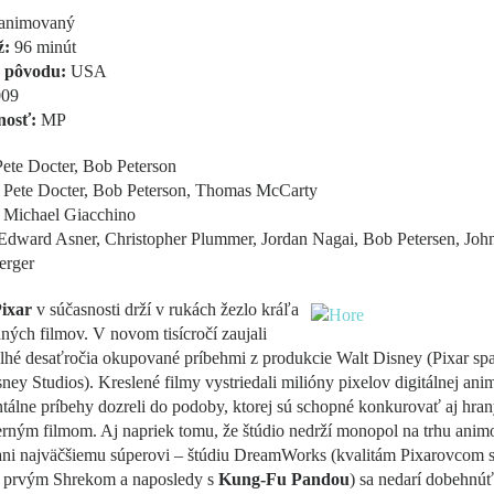
animovaný
ž:
96 minút
 pôvodu:
USA
09
nosť:
MP
ete Docter, Bob Peterson
Pete Docter, Bob Peterson, Thomas McCarty
Michael Giacchino
dward Asner, Christopher Plummer, Jordan Nagai, Bob Petersen, Joh
erger
ixar
v súčasnosti drží v rukách žezlo kráľa
ých filmov. V novom tisícročí zaujali
lhé desaťročia okupované príbehmi z produkcie Walt Disney (Pixar sp
ney Studios). Kreslené filmy vystriedali milióny pixelov digitálnej ani
tálne príbehy dozreli do podoby, ktorej sú schopné konkurovať aj hra
erným filmom. Aj napriek tomu, že štúdio nedrží monopol na trhu ani
 ani najväčšiemu súperovi – štúdiu DreamWorks (kvalitám Pixarovcom 
li prvým Shrekom a naposledy s
Kung-Fu Pandou
) sa nedarí dobehnúť