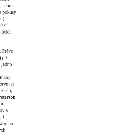
, s čím
le pokusy
a).
časť
júcich
. Práve
 pri
a jedno
.
 túžby
torým si
žiséri,
eterson
lm
ov a
 i
torú si
ých