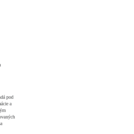
n
adá pod
mácie a
ným
movaných
sa