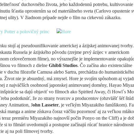
eliteľnosť duchovného života, jeho každodennú potrebu, kultivovanie
utiu šťastia oprostením sa od materiálneho sveta (Carlovo opustenie s
tnej ulity). V žiadnom prípade nejde o film na cirkevnú zákazku.
ku stojí aj pseudounifikovanie americkej a ázijskej animovanej tvorby
skauta Russela je ázijského pôvodu (zrejme prvý ázijec v americkom
nom celovečernom filme), no výraznejšie je implementovanie opakujúc
šinou vo filmoch z dielne
Ghibli Studios
. Čo začína ako existenciálne
e v duchu filozofie Camusa alebo Sartra, prechádza do humanistickéh
a. Život nie je absurdný, má zmysel. Hore je svojím spôsobom aj vyjad
dnej z najväčších osobností japonskej animovanej domény, Hayao Miya
inšpirácie sa dajú objaviť vo filmoch ako Spirited Away, či Howl´s M
Treba podotknúť, že zo strany tvorcov a producentov (obzvlášť šéf štúdi
sney Animation, J
ohn Lasseter
, je veľkým Miyazakiho fanúšikom). Fa
ská manga a anime získava čoraz väčšiu pozornosť aj za veľkou mláko
eraz premiéru Miyazakiho najnovší počin Ponyo on the Cliff) a je do
že si to filmári uvedomujú a postupne začínajú rúcať hranice národnostn
ie aj na poli filmovej tvorby.