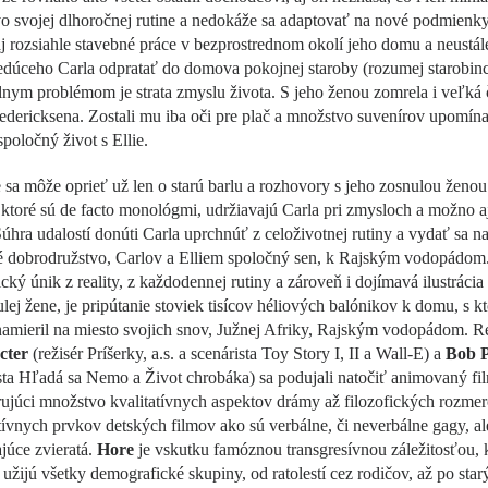
 svojej dlhoročnej rutine a nedokáže sa adaptovať na nové podmienky
aj rozsiahle stavebné práce v bezprostrednom okolí jeho domu a neustá
dúceho Carla odpratať do domova pokojnej staroby (rozumej starobinc
nym problémom je strata zmyslu života. S jeho ženou zomrela i veľká 
edericksena. Zostali mu iba oči pre plač a množstvo suvenírov upomína
spoločný život s Ellie.
 sa môže oprieť už len o starú barlu a rozhovory s jeho zosnulou ženou
 ktoré sú de facto monológmi, udržiavajú Carla pri zmysloch a možno aj
Súhra udalostí donúti Carla uprchnúť z celoživotnej rutiny a vydať sa n
é dobrodružstvo, Carlov a Elliem spoločný sen, k Rajským vodopádom
cký únik z reality, z každodennej rutiny a zároveň i dojímavá ilustrácia
lej žene, je pripútanie stoviek tisícov héliových balónikov k domu, s k
namieril na miesto svojich snov, Južnej Afriky, Rajským vodopádom. Re
cter
(režisér Príšerky, a.s. a scenárista Toy Story I, II a Wall-E) a
Bob P
sta Hľadá sa Nemo a Život chrobáka) sa podujali natočiť animovaný fi
ujúci množstvo kvalitatívnych aspektov drámy až filozofických rozmer
tívnych prvkov detských filmov ako sú verbálne, či neverbálne gagy, ale
júce zvieratá.
Hore
je vskutku famóznou transgresívnou záležitosťou, k
užijú všetky demografické skupiny, od ratolestí cez rodičov, až po star