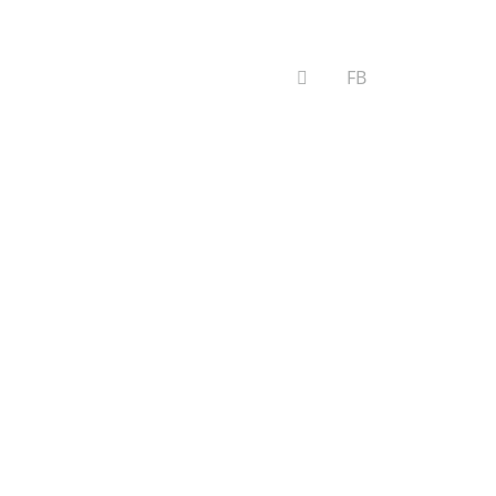
VYHĽADÁVANIE
FB