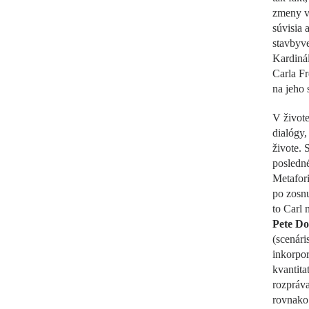
zmeny vo
súvisia 
stavbyve
Kardinál
Carla Fr
na jeho 
V živote
dialógy,
živote. 
posledn
Metafori
po zosnu
to Carl 
Pete Do
(scenári
inkorpor
kvantita
rozpráva
rovnako 