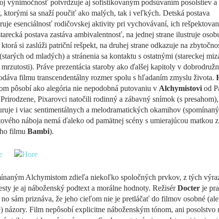
oj výnimočnosť potvrdzuje aj sofistikovaným podsúvaním posolstiev a
 ktorými sa snaží poučiť ako malých, tak i veľkých. Detská postava
uje esenciálnosť rodičovskej aktivity pri vychovávaní, ich rešpektovan
tarecká postava zastáva ambivalentnosť, na jednej strane ilustruje osobu
 ktorá si zaslúži patriční rešpekt, na druhej strane odkazuje na zbytočno
 (starých od mladých) a stránenia sa kontaktu s ostatnými (stareckej miz
 mrzutosti). Práve prezentácia staroby ako ďalšej kapitoly v dobrodružn
odáva filmu transcendentálny rozmer spolu s hľadaním zmyslu života.
om pôsobí ako alegória nie nepodobná putovaniu v
Alchymistovi
od P
Prirodzene, Pixarovci natočili rodinný a zábavný snímok (s presahom),
uruje i viac sentimentálnych a melodramatických okamihov (spomínaný
itového náboja nemá ďaleko od pamätnej scény s umierajúcou matkou z
ého filmu
Bambi
).
ínaným Alchymistom zdieľa niekoľko spoločných prvkov, z tých výraz
sty je aj náboženský podtext a morálne hodnoty. Režisér
Docter
je pra
 no sám priznáva, že jeho cieľom nie je pretláčať do filmov osobné (al
) názory. Film nepôsobí explicitne náboženským tónom, ani posolstvo n