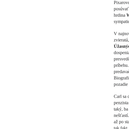
Pixarovc
posúvať 
hrdina
W
sympati
V najnov
zvieratá
Úžasný
dospenia
presvedč
príbehu.
predavač
Biografi
pozadie 
Carl sa 
penzista
taký, ba
nešťastí
až po st
tak fakt