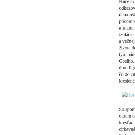
Hore
sv
odkazov,
demonštr
pričom s
a snami,
izolácie
a večnej
života d
tým pád
Coelho. 
ňom fig
čo do c
kreslen
So spom
okrem ce
kresťan,
cirkevné