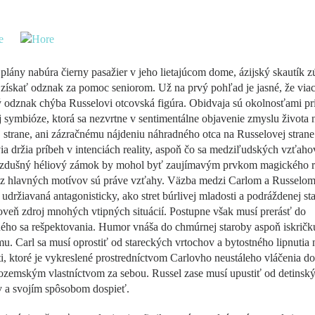
plány nabúra čierny pasažier v jeho lietajúcom dome, ázijský skautík z
 získať odznak za pomoc seniorom. Už na prvý pohľad je jasné, že via
 odznak chýba Russelovi otcovská figúra. Obidvaja sú okolnosťami pri
 symbióze, ktorá sa nezvrtne v sentimentálne objavenie zmyslu života 
 strane, ani zázračnému nájdeniu náhradného otca na Russelovej strane
a držia príbeh v intenciách reality, aspoň čo sa medziľudských vzťaho
vzdušný héliový zámok by mohol byť zaujímavým prvkom magického r
z hlavných motívov sú práve vzťahy. Väzba medzi Carlom a Russelom
 udržiavaná antagonisticky, ako stret búrlivej mladosti a podráždenej st
roveň zdroj mnohých vtipných situácií. Postupne však musí prerásť do
ho sa rešpektovania. Humor vnáša do chmúrnej staroby aspoň iskričk
u. Carl sa musí oprostiť od stareckých vrtochov a bytostného lipnutia 
i, ktoré je vykreslené prostredníctvom Carlovho neustáleho vláčenia d
ozemským vlastníctvom za sebou. Russel zase musí upustiť od detinsk
v a svojím spôsobom dospieť.