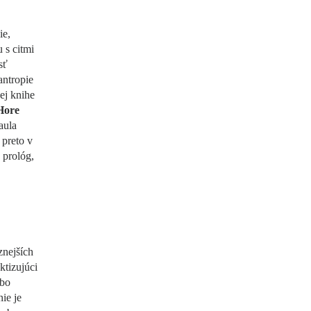
ie,
 s citmi
sť
antropie
ej knihe
Hore
aula
 preto v
 prológ,
nejších
ktizujúci
ebo
ie je