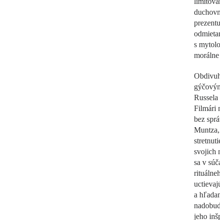
limitova
duchovné
prezentu
odmietan
s mytol
morálne 
Obdivuho
gýčovým
Russela
Filmári 
bez sprá
Muntza, 
stretnut
svojich 
sa v súč
rituálne
uctieva
a hľadan
nadobud
jeho inš