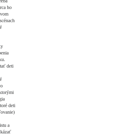
reba
rca ho
tívom
 scénach
é
ky
penia
ku.
ať deti
é
vo
ktorými
gia
oré deti
ťovanie)
stu a
ukázať