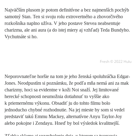
Najväčším plusom je potom definitívne a bez najmenších pochýb
samotný Stan. Ten si svoju rolu extrovertného a zhovorčivého
rozkošníka naplno užíva. V jeho postave Stevea neabsentuje
charizma, ale ani aura (a do istej miery aj vzhľad) Teda Bundyho.
Vychutnáte si ho.
Fresh © 2022 Hulu
Neporovnateľne horšie na tom je jeho ženská spoluhráčka Edgar-
Jones. Neodpustím si poznámku, že podľa mňa nemá ani za mak
charizmy, hoci sa evidentne v koži Noi snaží. Jej limitované
herecké schopnosti neumožnia dotiahnuť to vyššie ako
k priemernému výkonu. Obsadiť ju do tohto filmu bolo
jednoducho chybné rozhodnutie. Na jej mieste by som si vedel
predstaviť takú Emmu Mackey, alternatívne Anyu Taylor-Joy
alebo pokojne i Zendayu. Hneď by bol výsledok kvalitnejší.
Zľahka sklame aj vyvrcholenie deja, v ktorom sa tvorcovia