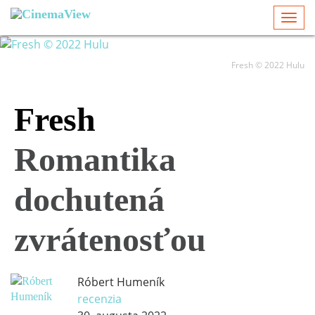
Togg
navi
Fresh © 2022 Hulu
Fresh
Romantika
dochutená
zvrátenosťou
Róbert Humeník
recenzia