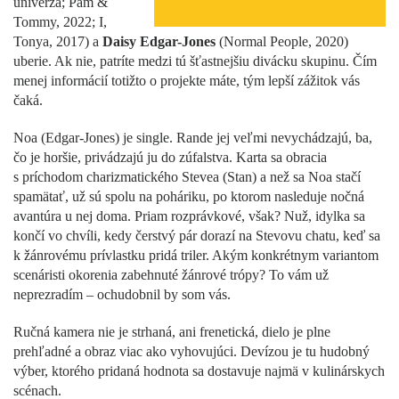
univerza; Pam &
Tommy, 2022; I,
Tonya, 2017) a
Daisy Edgar-Jones
(Normal People, 2020)
uberie. Ak nie, patríte medzi tú šťastnejšiu divácku skupinu. Čím
menej informácií totižto o projekte máte, tým lepší zážitok vás
čaká.
Noa (Edgar-Jones) je single. Rande jej veľmi nevychádzajú, ba,
čo je horšie, privádzajú ju do zúfalstva. Karta sa obracia
s príchodom charizmatického Stevea (Stan) a než sa Noa stačí
spamätať, už sú spolu na poháriku, po ktorom nasleduje nočná
avantúra u nej doma. Priam rozprávkové, však? Nuž, idylka sa
končí vo chvíli, kedy čerstvý pár dorazí na Stevovu chatu, keď sa
k žánrovému prívlastku pridá triler. Akým konkrétnym variantom
scenáristi okorenia zabehnuté žánrové trópy? To vám už
neprezradím – ochudobnil by som vás.
Ručná kamera nie je strhaná, ani frenetická, dielo je plne
prehľadné a obraz viac ako vyhovujúci. Devízou je tu hudobný
výber, ktorého pridaná hodnota sa dostavuje najmä v kulinárskych
scénach.