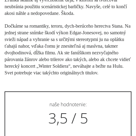
neubránia použitiu scenáristickej barličky. Navyše, celé to končí
akosi náhle a nedopovedane. Škoda.
Dočkáme sa romantiky, teroru, dych-berúceho herectva Stana. Na
jednej strane snímke škodí výkon Edgar-Jonesovej, no samotný
svieži nápad a vyhranie sa s určitými stereotypmi ju na oplátku
ťahajú nahor, vďaka čomu je znesiteľná aj masívna, takmer
dvojhodinová, dĺžka filmu. Ak ste fanúšikom nezvyčajného
párovania žánrov alebo trilerov ako takých, alebo ak chcete vidieť
herecký koncert „Winter Soldiera“, neváhajte a bežte na Hulu.
Svet potrebuje viac takýchto originálnych titulov.
naše hodnotenie:
3,5 / 5