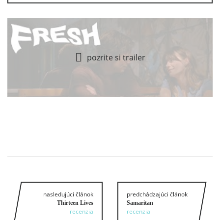
pozrite si trailer
nasledujúci článok
predchádzajúci článok
Thirteen Lives
Samaritan
recenzia
recenzia