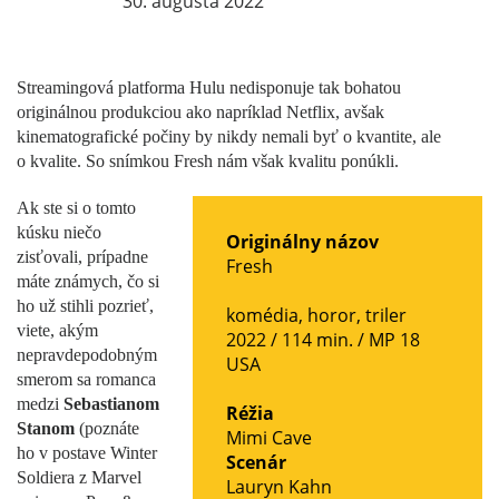
30. augusta 2022
Streamingová platforma Hulu nedisponuje tak bohatou
originálnou produkciou ako napríklad Netflix, avšak
kinematografické počiny by nikdy nemali byť o kvantite, ale
o kvalite. So snímkou Fresh nám však kvalitu ponúkli.
Ak ste si o tomto
kúsku niečo
Originálny názov
zisťovali, prípadne
Fresh
máte známych, čo si
ho už stihli pozrieť,
komédia
,
horor
,
triler
viete, akým
2022 / 114 min. /
MP 18
nepravdepodobným
USA
smerom sa romanca
medzi
Sebastianom
Réžia
Stanom
(poznáte
Mimi Cave
ho v postave Winter
Scenár
Soldiera z Marvel
Lauryn Kahn