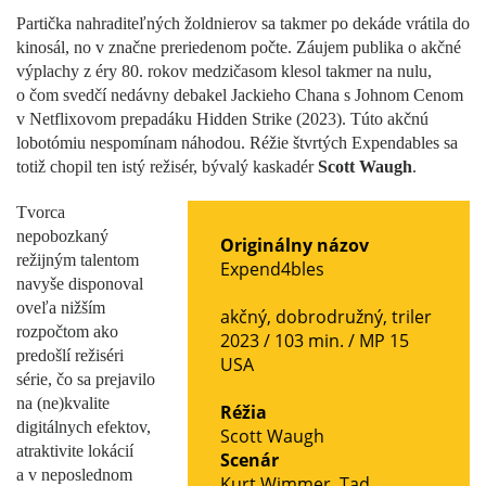
Partička nahraditeľných žoldnierov sa takmer po dekáde vrátila do
kinosál, no v značne preriedenom počte. Záujem publika o akčné
výplachy z éry 80. rokov medzičasom klesol takmer na nulu,
o čom svedčí nedávny debakel Jackieho Chana s Johnom Cenom
v Netflixovom prepadáku Hidden Strike (2023). Túto akčnú
lobotómiu nespomínam náhodou. Réžie štvrtých Expendables sa
totiž chopil ten istý režisér, bývalý kaskadér
Scott Waugh
.
Tvorca
nepobozkaný
Originálny názov
režijným talentom
Expend4bles
navyše disponoval
oveľa nižším
akčný
,
dobrodružný
,
triler
rozpočtom ako
2023 / 103 min. /
MP 15
predošlí režiséri
USA
série, čo sa prejavilo
na (ne)kvalite
Réžia
digitálnych efektov,
Scott Waugh
atraktivite lokácií
Scenár
a v neposlednom
Kurt Wimmer
,
Tad