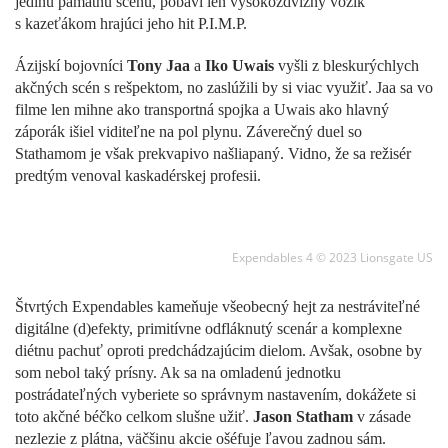
jedinú pamätnú scénu, pobaví len vysokozdvižný vozík
s kazeťákom hrajúci jeho hit P.I.M.P.
Ázijskí bojovníci
Tony Jaa
a
Iko Uwais
vyšli z bleskurýchlych
akčných scén s rešpektom, no zaslúžili by si viac využiť. Jaa sa vo
filme len mihne ako transportná spojka a Uwais ako hlavný
záporák išiel viditeľne na pol plynu. Záverečný duel so
Stathamom je však prekvapivo našliapaný. Vidno, že sa režisér
predtým venoval kaskadérskej profesii.
Expendables 4 © 2023 Lionsgate US
Štvrtých Expendables kameňuje všeobecný hejt za nestráviteľné
digitálne (d)efekty, primitívne odfláknutý scenár a komplexne
diétnu pachuť oproti predchádzajúcim dielom. Avšak, osobne by
som nebol taký prísny. Ak sa na omladenú jednotku
postrádateľných vyberiete so správnym nastavením, dokážete si
toto akčné béčko celkom slušne užiť.
Jason Statham
v zásade
nezlezie z plátna, väčšinu akcie ošéfuje ľavou zadnou sám.