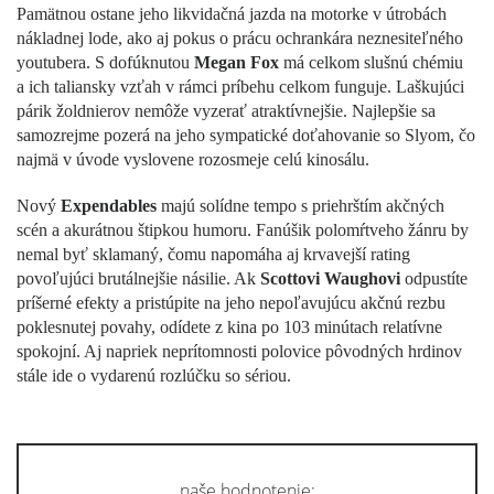
Pamätnou ostane jeho likvidačná jazda na motorke v útrobách
nákladnej lode, ako aj pokus o prácu ochrankára neznesiteľného
youtubera. S dofúknutou
Megan Fox
má celkom slušnú chémiu
a ich taliansky vzťah v rámci príbehu celkom funguje. Laškujúci
párik žoldnierov nemôže vyzerať atraktívnejšie. Najlepšie sa
samozrejme pozerá na jeho sympatické doťahovanie so Slyom, čo
najmä v úvode vyslovene rozosmeje celú kinosálu.
Nový
Expendables
majú solídne tempo s priehrštím akčných
scén a akurátnou štipkou humoru. Fanúšik polomŕtveho žánru by
nemal byť sklamaný, čomu napomáha aj krvavejší rating
povoľujúci brutálnejšie násilie. Ak
Scottovi Waughovi
odpustíte
príšerné efekty a pristúpite na jeho nepoľavujúcu akčnú rezbu
poklesnutej povahy, odídete z kina po 103 minútach relatívne
spokojní. Aj napriek neprítomnosti polovice pôvodných hrdinov
stále ide o vydarenú rozlúčku so sériou.
naše hodnotenie: