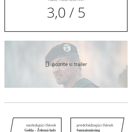
3,0 / 5
pozrite si trailer
nasledujúci článok
predchádzajúci článok
Golda – Železná lady
#annaismissing