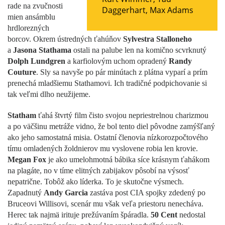
rade na zvučnosti
Daggerhart
,
Max Adams
mien ansámblu
hrdlorezných
borcov. Okrem ústredných ťahúňov
Sylvestra Stalloneho
a
Jasona Stathama
ostali na palube len na komično scvrknutý
Dolph Lundgren
a karfiolovým uchom opradený
Randy
Couture
. Sly sa navyše po pár minútach z plátna vyparí a prím
prenechá mladšiemu Stathamovi. Ich tradičné podpichovanie si
tak veľmi dlho neužijeme.
Statham
ťahá štvrtý film čisto svojou nepriestrelnou charizmou
a po väčšinu metráže vidno, že bol tento diel pôvodne zamýšľaný
ako jeho samostatná misia. Ostatní členovia nízkorozpočtového
tímu omladených žoldnierov mu vyslovene robia len krovie.
Megan Fox
je ako umelohmotná bábika síce krásnym ťahákom
na plagáte, no v tíme elitných zabijakov pôsobí na výsosť
nepatrične. Tobôž ako líderka. To je skutočne výsmech.
Zapadnutý
Andy Garcia
zastáva post CIA spojky zdedený po
Bruceovi Willisovi, scenár mu však veľa priestoru nenecháva.
Herec tak najmä irituje prežúvaním špáradla.
50 Cent
nedostal