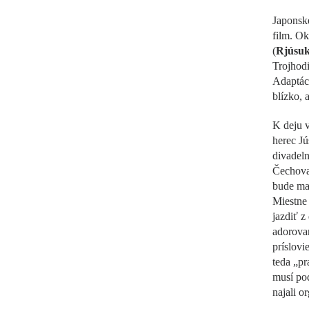
Japons
film. Ok
(
Rjúsuk
Trojhodi
Adaptác
blízko, 
K deju v
herec Jú
divadel
Čechova
bude mať
Miestne 
jazdiť z
adorova
príslo
teda „pr
musí pod
najali o