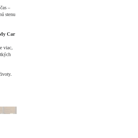
čas –
nú stenu
 My Car
e viac,
etkých
ivoty.