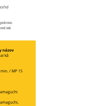
azyčný
 právom.
sti tak
y názov
ai kâ
 min. /
MP 15
Hamaguchi
Hamaguchi
,