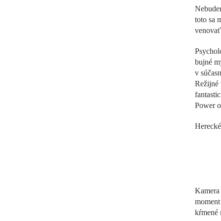
Nebudem 
toto sa 
venovať 
Psycholo
bujné my
v súčasn
Režijné
fantasti
Power of
Herecké 
Kamera j
moment n
kŕmené 