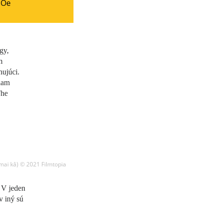
 Oe
gy,
m
hujúci.
iam
The
mai kâ) © 2021 Filmtopia
 V jeden
v iný sú