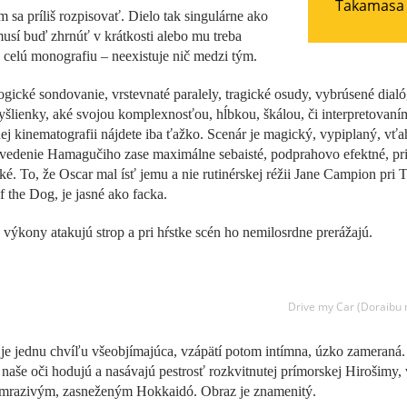
Takamasa
sa príliš rozpisovať. Dielo tak singulárne ako
musí buď zhrnúť v krátkosti alebo mu treba
celú monografiu – neexistuje nič medzi tým.
gické sondovanie, vrstevnaté paralely, tragické osudy, vybrúsené dialó
šlienky, aké svojou komplexnosťou, hĺbkou, škálou, či interpretovaní
ej kinematografii nájdete iba ťažko. Scenár je magický, vypiplaný, vťa
 vedenie Hamagučiho zase maximálne sebaisté, podprahovo efektné, pr
cké. To, že Oscar mal ísť jemu a nie rutinérskej réžii Jane Campion pri 
 the Dog, je jasné ako facka.
výkony atakujú strop a pri hŕstke scén ho nemilosrdne prerážajú.
Drive my Car (Doraibu 
e jednu chvíľu všeobjímajúca, vzápätí potom intímna, úzko zameraná.
aše oči hodujú a nasávajú pestrosť rozkvitnutej prímorskej Hirošimy, 
mrazivým, zasneženým Hokkaidó. Obraz je znamenitý.