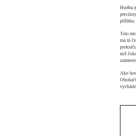
Hudba je
precízny
pôžitku.
Toto nie
má tú če
prekraču
než čok
zaintere
Ako hovo
Obohaťte
vychádza