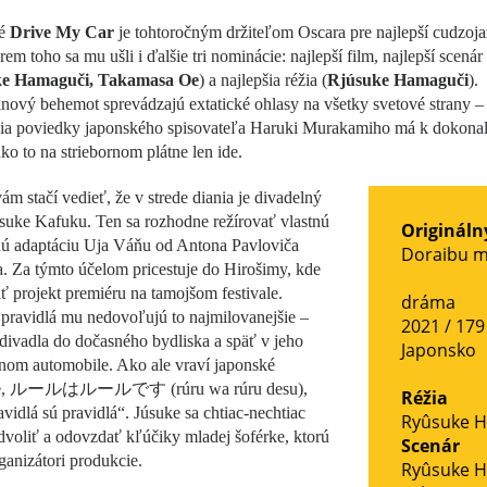
ké
Drive My Car
je tohtoročným držiteľom Oscara pre najlepší cudzoj
rem toho sa mu ušli i ďalšie tri nominácie: najlepší film, najlepší scenár
e Hamaguči, Takamasa Oe
) a najlepšia réžia (
Rjúsuke Hamaguči
).
nový behemot sprevádzajú extatické ohlasy na všetky svetové strany –
ia poviedky japonského spisovateľa Haruki Murakamiho má k dokonalo
ako to na striebornom plátne len ide.
ám stačí vedieť, že v strede diania je divadelný
suke Kafuku. Ten sa rozhodne režírovať vlastnú
Origináln
nú adaptáciu Uja Váňu od Antona Pavloviča
Doraibu m
. Za týmto účelom pricestuje do Hirošimy, kde
 projekt premiéru na tamojšom festivale.
dráma
pravidlá mu nedovoľujú to najmilovanejšie –
2021 / 179
 divadla do dočasného bydliska a späť v jeho
Japonsko
nom automobile. Ako ale vraví japonské
vie, ルールはルールです (rúru wa rúru desu),
Réžia
avidlá sú pravidlá“. Júsuke sa chtiac-nechtiac
Ryûsuke 
voliť a odovzdať kľúčiky mladej šoférke, ktorú
Scenár
rganizátori produkcie.
Ryûsuke 