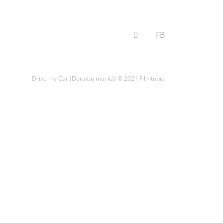
VYHĽADÁVANIE
FB
Drive my Car (Doraibu mai kâ) © 2021 Filmtopia