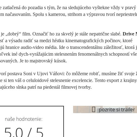
 zatlačená do pozadia s tým, že na sledujúceho vyštekne vždy v pravý 
m načasovaním. Spolu s kamerou, strihom a výpravou tvorí nepriestrel
 je „dobrý“ film. Označiť ho za skvelý je stále nepatrične slabé.
Drive
sť a výsadu radiť sa medzi hŕstku kinematografických počinov, ktoré
jú hranice audio-video média. Ide o transcendentálnu záležitosť, ktorá j
oľvek iné dych-vyrážajúcim stelesnením fenomenálnych schopností vš
sovaných. Je to majstrovský kúsok.
rí postava Soni v Ujovi Váňovi: čo môžeme robiť, musíme žiť svoje ž
 si ten váš o celuloidové stelesnenie excelencie. Tento export z krajiny
júceho slnka patrí na piedestál filmovej tvorby.
pozrite si trailer
naše hodnotenie:
5,0 / 5