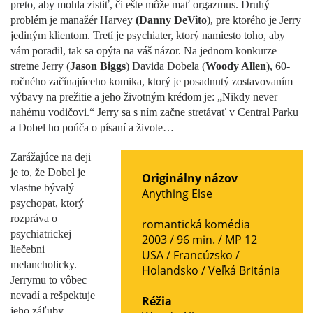
preto, aby mohla zistiť, či ešte môže mať orgazmus. Druhý
problém je manažér Harvey
(Danny DeVito
), pre ktorého je Jerry
jediným klientom. Tretí je psychiater, ktorý namiesto toho, aby
vám poradil, tak sa opýta na váš názor. Na jednom konkurze
stretne Jerry (
Jason Biggs
) Davida Dobela (
Woody Allen
), 60-
ročného začínajúceho komika, ktorý je posadnutý zostavovaním
výbavy na prežitie a jeho životným krédom je: „Nikdy never
nahému vodičovi.“ Jerry sa s ním začne stretávať v Central Parku
a Dobel ho poúča o písaní a živote…
Zarážajúce na deji
je to, že Dobel je
Originálny názov
vlastne bývalý
Anything Else
psychopat, ktorý
rozpráva o
romantická komédia
psychiatrickej
2003 / 96 min. /
MP 12
liečebni
USA
/
Francúzsko
/
melancholicky.
Holandsko
/
Veľká Británia
Jerrymu to vôbec
nevadí a rešpektuje
Réžia
jeho záľuby