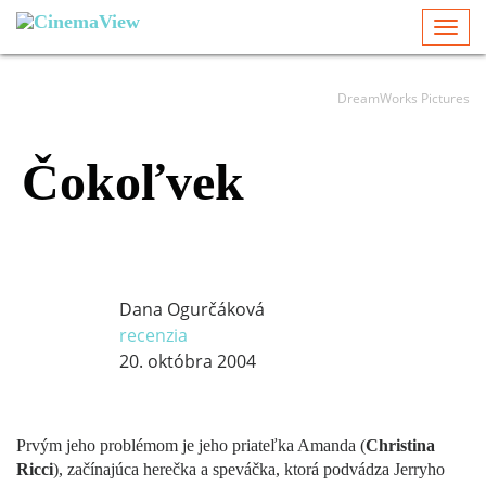
Togg
navi
DreamWorks Pictures
Čokoľvek
Dana Ogurčáková
recenzia
20. októbra 2004
Prvým jeho problémom je jeho priateľka Amanda (
Christina
Ricci
), začínajúca herečka a speváčka, ktorá podvádza Jerryho