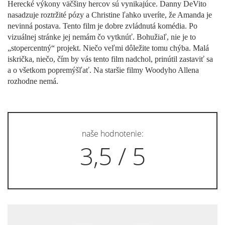
Herecké výkony väčšiny hercov sú vynikajúce. Danny DeVito
nasadzuje roztržité pózy a Christine ľahko uveríte, že Amanda je
nevinná postava. Tento film je dobre zvládnutá komédia. Po
vizuálnej stránke jej nemám čo vytknúť. Bohužiaľ, nie je to
„stopercentný“ projekt. Niečo veľmi dôležite tomu chýba. Malá
iskrička, niečo, čím by vás tento film nadchol, prinútil zastaviť sa
a o všetkom popremýšľať. Na staršie filmy Woodyho Allena
rozhodne nemá.
naše hodnotenie:
3,5 / 5