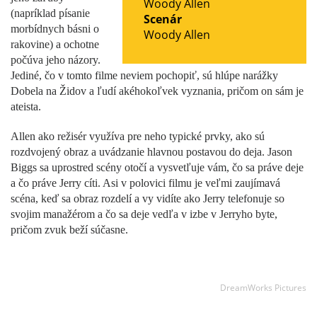
Woody Allen
(napríklad písanie
Scenár
morbídnych básni o
Woody Allen
rakovine) a ochotne
počúva jeho názory.
Jediné, čo v tomto filme neviem pochopiť, sú hlúpe narážky
Dobela na Židov a ľudí akéhokoľvek vyznania, pričom on sám je
ateista.
Allen ako režisér využíva pre neho typické prvky, ako sú
rozdvojený obraz a uvádzanie hlavnou postavou do deja. Jason
Biggs sa uprostred scény otočí a vysvetľuje vám, čo sa práve deje
a čo práve Jerry cíti. Asi v polovici filmu je veľmi zaujímavá
scéna, keď sa obraz rozdelí a vy vidíte ako Jerry telefonuje so
svojim manažérom a čo sa deje vedľa v izbe v Jerryho byte,
pričom zvuk beží súčasne.
DreamWorks Pictures