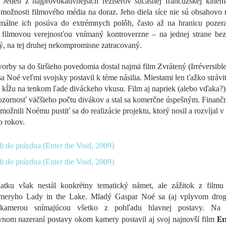
 Jeden z najprovokatívnejších režisérov súčasnej francúzskej kinem
možnosti filmového média na doraz. Jeho diela síce nie sú obsahovo 
rmálne ich posúva do extrémnych polôh, často až na hranicu pozerat
e filmovou verejnosťou vnímaný kontroverzne – na jednej strane bez
, na tej druhej nekompromisne zatracovaný.
vorby sa do širšieho povedomia dostal najmä film Zvrátený (Irréversible
a Noé veľmi svojsky postavil k téme násilia. Miestami len ťažko strávi
 kĺžu na tenkom ľade diváckeho vkusu. Film aj napriek (alebo vďaka?
ozornosť väčšieho počtu divákov a stal sa komerčne úspešným. Finanč
možnili Noému pustiť sa do realizácie projektu, ktorý nosil a rozvíjal v
o rokov.
atku však nestál konkrétny tematický námet, ale zážitok z filmu
eryho Lady in the Lake. Mladý Gaspar Noé sa (aj vplyvom drog
 kamerou snímajúcou všetko z pohľadu hlavnej postavy. Na 
En
ívnom nazeraní postavy okom kamery postavil aj svoj najnovší film