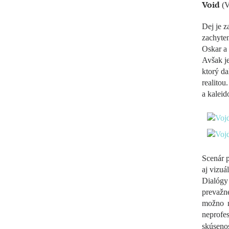
Void
(V
Dej je z
zachyten
Oskar a 
Avšak je
ktorý da
realitou
a kalei
Scenár 
aj vizuá
Dialógy
prevažn
možno n
neprofe
skúsen