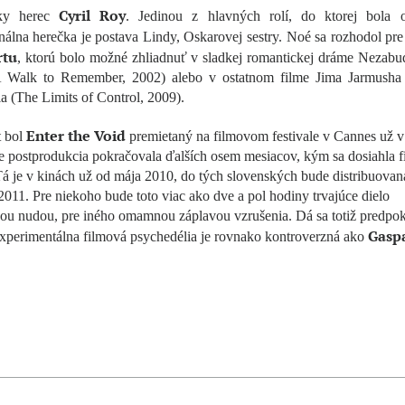
Cyril Roy
sky herec
. Jedinou z hlavných rolí, do ktorej bola 
nálna herečka je postava Lindy, Oskarovej sestry. Noé sa rozhodol pr
rtu
, ktorú bolo možné zhliadnuť v sladkej romantickej dráme Nezabu
A Walk to Remember, 2002) alebo v ostatnom filme Jima Jarmusha
a (The Limits of Control, 2009).
Enter the Void
t bol
premietaný na filmovom festivale v Cannes už v
e postprodukcia pokračovala ďalších osem mesiacov, kým sa dosiahla f
Tá je v kinách už od mája 2010, do tých slovenských bude distribuovan
2011. Pre niekoho bude toto viac ako dve a pol hodiny trvajúce dielo
ou nudou, pre iného omamnou záplavou vzrušenia. Dá sa totiž predpok
Gasp
experimentálna filmová psychedélia je rovnako kontroverzná ako