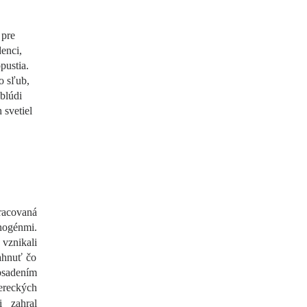
 pre
enci,
pustia.
o sľub,
 blúdi
 svetiel
racovaná
inogénmi.
vznikali
ahnuť čo
bsadením
ereckých
 zahral