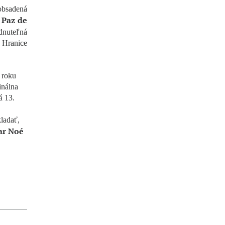
obsadená
Paz de
e
dnuteľná
 Hranice
 roku
inálna
á 13.
ladať,
ar Noé