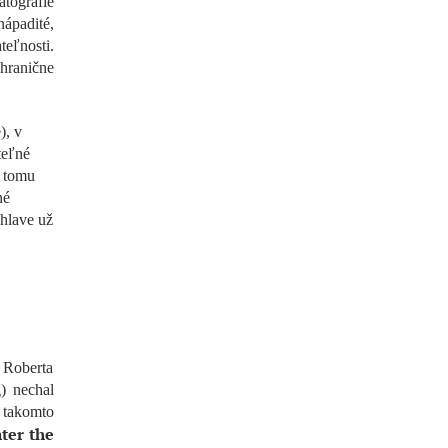
atografie
nápadité,
eľnosti.
hranične
), v
teľné
) tomu
né
 hlave už
 Roberta
) nechal
takomto
ter the