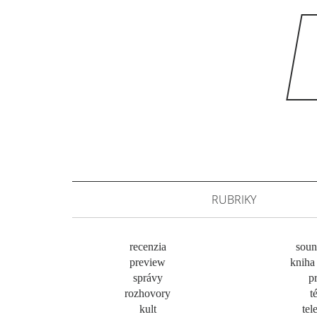
RUBRIKY
recenzia
soun
preview
kniha 
správy
pr
rozhovory
t
kult
tel