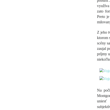
pobúriť.
využíva 
zato fo
Preto j
milovaný
Z jeho t
ktorom s
scény sa
zaujal p
príjmy u
niekoľk
Na poči
Montgom
uniesť
subjekt