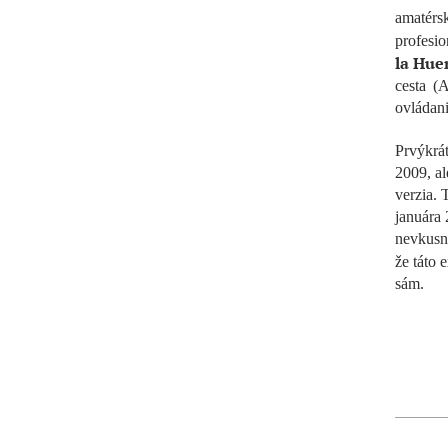
amatér
profesio
la Hue
cesta (
ovládani
Prvýkrá
2009, al
verzia. 
januára 
nevkusn
že táto 
sám.