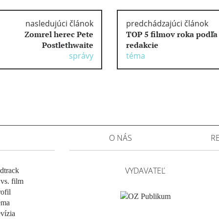
nasledujúci článok
predchádzajúci článok
Zomrel herec Pete
TOP 5 filmov roka podľa
Postlethwaite
redakcie
správy
téma
O NÁS
R
VYDAVATEĽ
dtrack
vs. film
ofil
éma
evízia