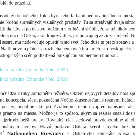
ojdi do prázdna).
asadený do nočného Tokia hýriaceho farbami neónov, ideálneho miesta
ie Noého surreálnych vizuálnych predstáv. Tu sa stretávajú dvaja súrod
Linda, aby si po detstve prežitom v odlúčení sľúbili, že sa už nikdy neo
dnej noci je Oskar, ako drogový díler, pri policajnej akcii zastrelený. N
l sestre, mu nedovoľuje opustiť tento svet. Jeho duša tu preto zostáva a
. Na filmovom plátne sa rozbieha neúnavná hra farieb, stroboskopických
doskopických scén podfarbená pulzujúcou ambientnou hudbou.
pochádza z ruky samotného režiséra. Okrem dejových detailov bola sp
lna koncepcia, sčasti poznačená Noého skúsenosťami s rôznymi haluc
 postáv, podobne ako pri Zvrátenom, neboli vopred napísané, ale 
e priamo na mieste. Možno je to spôsob, akým sa režisér snažil dosi
ajprirodzenejší prejav. Rovnaký cieľ sledoval pravdepodobne aj o
sionálnych hercov. Hlavú postavu Oskara zveril človeku bez h
Nathanielovi Brownovi
ostí
a Oskarovho kamaráta Alexa si